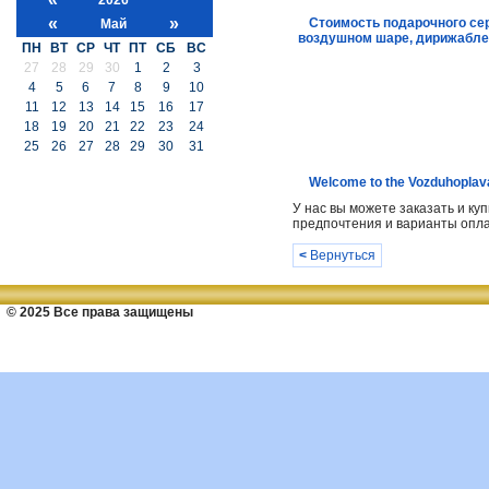
«
»
Стоимость подарочного се
Май
воздушном шаре, дирижабле
ПН
ВТ
СР
ЧТ
ПТ
СБ
ВС
27
28
29
30
1
2
3
4
5
6
7
8
9
10
11
12
13
14
15
16
17
18
19
20
21
22
23
24
25
26
27
28
29
30
31
Welcome to the Vozduhoplava
У нас вы можете заказать и к
предпочтения и варианты опла
<
Вернуться
© 2025 Все права защищены