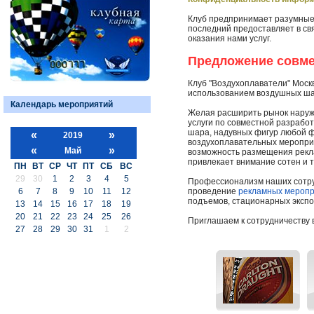
Клуб предпринимает разумные
последний предоставляет в св
оказания нами услуг.
Предложение совме
Клуб "Воздухоплаватели" Моск
использованием воздушных шар
Календарь мероприятий
Желая расширить рынок наруж
услуги по совместной разраб
шара, надувных фигур любой ф
«
»
2019
воздухоплавательных мероприя
«
»
Май
возможность размещения рекл
привлекает внимание сотен и 
ПН
ВТ
СР
ЧТ
ПТ
СБ
ВС
29
30
1
2
3
4
5
Профессионализм наших сотруд
6
7
8
9
10
11
12
проведение
рекламных мероп
подъемов, стационарных экспо
13
14
15
16
17
18
19
20
21
22
23
24
25
26
Приглашаем к сотрудничеству 
27
28
29
30
31
1
2