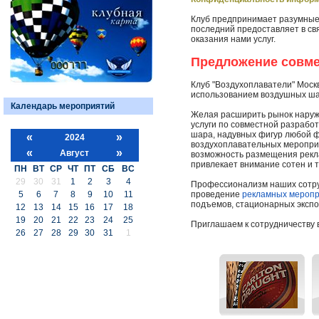
Клуб предпринимает разумные
последний предоставляет в св
оказания нами услуг.
Предложение совме
Клуб "Воздухоплаватели" Моск
использованием воздушных шар
Календарь мероприятий
Желая расширить рынок наруж
услуги по совместной разраб
шара, надувных фигур любой ф
«
»
2024
воздухоплавательных мероприя
«
»
Август
возможность размещения рекл
привлекает внимание сотен и 
ПН
ВТ
СР
ЧТ
ПТ
СБ
ВС
29
30
31
1
2
3
4
Профессионализм наших сотруд
5
6
7
8
9
10
11
проведение
рекламных мероп
подъемов, стационарных экспо
12
13
14
15
16
17
18
19
20
21
22
23
24
25
Приглашаем к сотрудничеству 
26
27
28
29
30
31
1