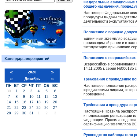
Федеральные авиационные пр
общего назначения, процеду
Настоящее Федеральные авиа
процедуры выдачи свидетельст
деятельности эксплуатантов 
Положение о порядке допуск
Единичный экземпляр воздушн
производимый ранее и в насто
эксплуатации при наличии се
Положение о всероссийских 
Календарь мероприятий
Всероссийские соревнования 
14.11.2005 г. серия №000135 
«
»
2020
«
»
Декабрь
Требования к проведению в
ПН
ВТ
СР
ЧТ
ПТ
СБ
ВС
Настоящее положение распро
юридическими лицами, которы
30
1
2
3
4
5
6
проведение.
7
8
9
10
11
12
13
14
15
16
17
18
19
20
Требования и процедура сер
21
22
23
24
25
26
27
Настоящие Правила распростр
28
29
30
31
1
2
3
и подлежащие регистрации ил
Федерации. Правила содержат
сертификацию экземпляра ВС
Руководство наблюдателя р