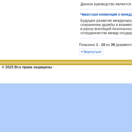
Данное руководство является 
Чикагская конвенция о межд
Будущее развитие международ
сохранению дружбы и взаимоп
в угрозу всеобщей безопаснос
сотрудничество между государ
Показано
1
-
10
из
39
документ
<
Вернуться
© 2025 Все права защищены