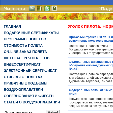
Уголок пилота. Но
ГЛАВНАЯ
ПОДАРОЧНЫЕ СЕРТИФИКАТЫ
Приказ Минтранса РФ от 31 
ПРОГРАММЫ ПОЛЕТОВ
выполнение полетов в гражд
СТОИМОСТЬ ПОЛЕТА
Настоящие Правила обязатель
Государственном реестре гра
ON-LINE ЗАКАЗ ПОЛЕТА
иностранных государствах и 
ФОТОГАЛЕРЕЯ ПОЛЕТОВ
Федеральные авиационные п
ВИДЕОСЕРТИФИКАТ
обслуживанию воздушных суд
№147)
ЭЛЕКТРОННЫЙ СЕРТИФИКАТ
Настоящие Правила определя
ОТЗЫВЫ О ПОЛЕТАХ
для обладателей следующих св
дирижабль, вертолет); пилота 
ПРИВЯЗНЫЕ ПОДЪЕМЫ
ВОЗДУХОПЛАВАТЕЛИ
Федеральный закон от 14 мар
ними
СОРЕВНОВАНИЯ И ФИЕСТЫ
Государственная регистрация 
СТАТЬИ О ВОЗДУХОПЛАВАНИИ
государством наличия, возник
вещных прав на воздушные су