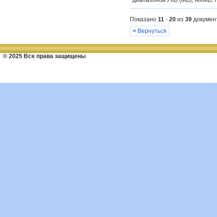
диапазонов УКВ (МВ), МКМВ, Г
Показано
11
-
20
из
39
докумен
<
Вернуться
© 2025 Все права защищены