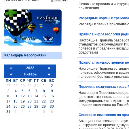
Основные правила и инструкц
применения
Разрядные нормы и требован
Разряды и звания присваива
Правила и фразеология рад
Настоящие Правила разработа
стандартов, рекомендаций И
полетов и управлении возду
средствами
Календарь мероприятий
Правила государственной р
«
»
2022
Настоящие Правила устанавли
полетов, оформления и выдачи
«
»
Январь
нанесения бортовых опознава
ПН
ВТ
СР
ЧТ
ПТ
СБ
ВС
27
28
29
30
31
1
2
Перечень воздушных трасс 
3
4
5
6
7
8
9
Настоящим Перечнем определя
10
11
12
13
14
15
16
где ответственность за орга
международных стандартов, н
17
18
19
20
21
22
23
авиации возложена на Росси
24
25
26
27
28
29
30
31
1
2
3
4
5
6
Основные положения по орга
Авиационная связь организует
инструкции по производству п