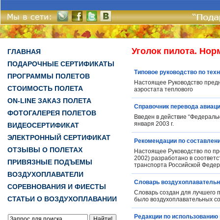
Уголок пилота. Но
ГЛАВНАЯ
ПОДАРОЧНЫЕ СЕРТИФИКАТЫ
Типовое руководство по тех
ПРОГРАММЫ ПОЛЕТОВ
Настоящее Руководство предн
СТОИМОСТЬ ПОЛЕТА
аэростата теплового
ON-LINE ЗАКАЗ ПОЛЕТА
Справочник перевода авиац
ФОТОГАЛЕРЕЯ ПОЛЕТОВ
Введен в действие “Федераль
января 2003 г.
ВИДЕОСЕРТИФИКАТ
ЭЛЕКТРОННЫЙ СЕРТИФИКАТ
Рекомендации по составлени
ОТЗЫВЫ О ПОЛЕТАХ
Настоящее Руководство по пр
2002) разработано в соответ
ПРИВЯЗНЫЕ ПОДЪЕМЫ
транспорта Российской Федера
ВОЗДУХОПЛАВАТЕЛИ
Словарь воздухоплавательн
СОРЕВНОВАНИЯ И ФИЕСТЫ
Словарь создан для лучшего п
СТАТЬИ О ВОЗДУХОПЛАВАНИИ
было воздухоплавательных с
Редакции по использованию 