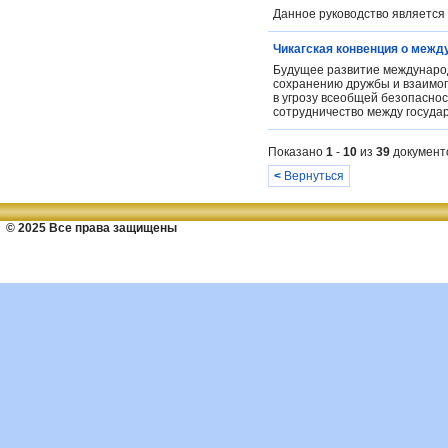
Данное руководство является 
Чикагская конвенция о межд
Будущее развитие международ
сохранению дружбы и взаимоп
в угрозу всеобщей безопаснос
сотрудничество между государ
Показано
1
-
10
из
39
документ
<
Вернуться
© 2025 Все права защищены