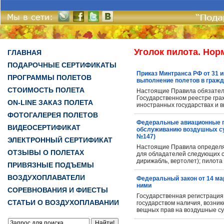
Уголок пилота. Но
ГЛАВНАЯ
ПОДАРОЧНЫЕ СЕРТИФИКАТЫ
Приказ Минтранса РФ от 31 
ПРОГРАММЫ ПОЛЕТОВ
выполнение полетов в гражд
СТОИМОСТЬ ПОЛЕТА
Настоящие Правила обязатель
Государственном реестре гра
ON-LINE ЗАКАЗ ПОЛЕТА
иностранных государствах и 
ФОТОГАЛЕРЕЯ ПОЛЕТОВ
Федеральные авиационные п
ВИДЕОСЕРТИФИКАТ
обслуживанию воздушных суд
№147)
ЭЛЕКТРОННЫЙ СЕРТИФИКАТ
Настоящие Правила определя
ОТЗЫВЫ О ПОЛЕТАХ
для обладателей следующих св
дирижабль, вертолет); пилота 
ПРИВЯЗНЫЕ ПОДЪЕМЫ
ВОЗДУХОПЛАВАТЕЛИ
Федеральный закон от 14 мар
ними
СОРЕВНОВАНИЯ И ФИЕСТЫ
Государственная регистрация 
СТАТЬИ О ВОЗДУХОПЛАВАНИИ
государством наличия, возник
вещных прав на воздушные су