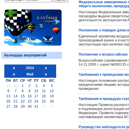
Федеральные авиационные пр
общего назначения, процеду
Настоящее Федеральные авиа
процедуры выдачи свидетельст
деятельности эксплуатантов 
Положение о порядке допуск
Единичный экземпляр воздушн
производимый ранее и в насто
эксплуатации при наличии се
Положение о всероссийских 
Календарь мероприятий
Всероссийские соревнования 
14.11.2005 г. серия №000135 
«
»
2024
«
»
Май
Требования к проведению в
ПН
ВТ
СР
ЧТ
ПТ
СБ
ВС
Настоящее положение распро
юридическими лицами, которы
29
30
1
2
3
4
5
проведение.
6
7
8
9
10
11
12
13
14
15
16
17
18
19
Требования и процедура сер
20
21
22
23
24
25
26
Настоящие Правила распростр
27
28
29
30
31
1
2
и подлежащие регистрации ил
Федерации. Правила содержат
сертификацию экземпляра ВС
Руководство наблюдателя р