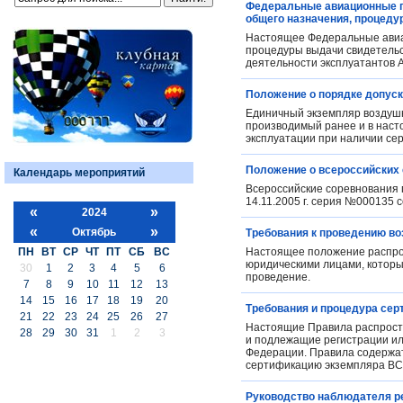
Федеральные авиационные пр
общего назначения, процеду
Настоящее Федеральные авиа
процедуры выдачи свидетельст
деятельности эксплуатантов 
Положение о порядке допуск
Единичный экземпляр воздушн
производимый ранее и в насто
эксплуатации при наличии се
Положение о всероссийских 
Календарь мероприятий
Всероссийские соревнования 
14.11.2005 г. серия №000135 
«
»
2024
«
»
Октябрь
Требования к проведению в
ПН
ВТ
СР
ЧТ
ПТ
СБ
ВС
Настоящее положение распро
юридическими лицами, которы
30
1
2
3
4
5
6
проведение.
7
8
9
10
11
12
13
14
15
16
17
18
19
20
Требования и процедура сер
21
22
23
24
25
26
27
Настоящие Правила распростр
28
29
30
31
1
2
3
и подлежащие регистрации ил
Федерации. Правила содержат
сертификацию экземпляра ВС
Руководство наблюдателя р