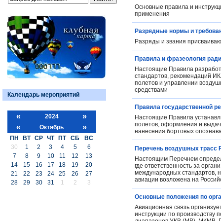
Основные правила и инструкц
применения
Разрядные нормы и требован
Разряды и звания присваива
Правила и фразеология рад
Настоящие Правила разработа
стандартов, рекомендаций И
полетов и управлении возду
средствами
Календарь мероприятий
Правила государственной р
«
»
2024
Настоящие Правила устанавли
полетов, оформления и выдачи
«
»
Октябрь
нанесения бортовых опознава
ПН
ВТ
СР
ЧТ
ПТ
СБ
ВС
30
1
2
3
4
5
6
Перечень воздушных трасс 
7
8
9
10
11
12
13
Настоящим Перечнем определя
14
15
16
17
18
19
20
где ответственность за орга
международных стандартов, н
21
22
23
24
25
26
27
авиации возложена на Росси
28
29
30
31
1
2
3
Основные положения по орга
Авиационная связь организует
инструкции по производству п