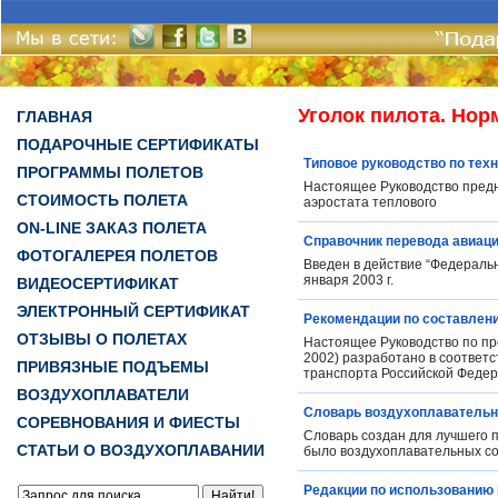
Уголок пилота. Но
ГЛАВНАЯ
ПОДАРОЧНЫЕ СЕРТИФИКАТЫ
Типовое руководство по тех
ПРОГРАММЫ ПОЛЕТОВ
Настоящее Руководство предн
СТОИМОСТЬ ПОЛЕТА
аэростата теплового
ON-LINE ЗАКАЗ ПОЛЕТА
Справочник перевода авиац
ФОТОГАЛЕРЕЯ ПОЛЕТОВ
Введен в действие “Федераль
января 2003 г.
ВИДЕОСЕРТИФИКАТ
ЭЛЕКТРОННЫЙ СЕРТИФИКАТ
Рекомендации по составлени
ОТЗЫВЫ О ПОЛЕТАХ
Настоящее Руководство по пр
2002) разработано в соответ
ПРИВЯЗНЫЕ ПОДЪЕМЫ
транспорта Российской Федера
ВОЗДУХОПЛАВАТЕЛИ
Словарь воздухоплавательн
СОРЕВНОВАНИЯ И ФИЕСТЫ
Словарь создан для лучшего п
СТАТЬИ О ВОЗДУХОПЛАВАНИИ
было воздухоплавательных с
Редакции по использованию 