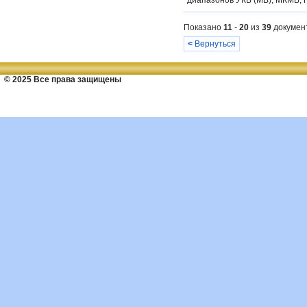
диапазонов УКВ (МВ), МКМВ, Г
Показано
11
-
20
из
39
докумен
<
Вернуться
© 2025 Все права защищены