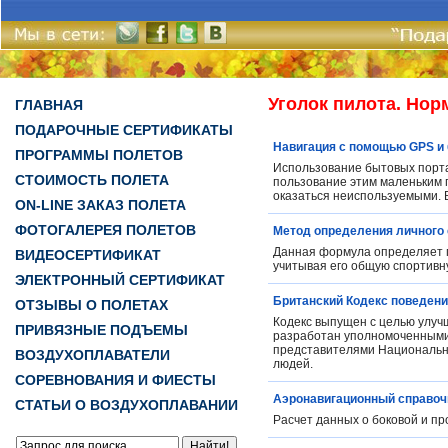
Уголок пилота. Но
ГЛАВНАЯ
ПОДАРОЧНЫЕ СЕРТИФИКАТЫ
Навигация с помощью GPS и
ПРОГРАММЫ ПОЛЕТОВ
Использование бытовых порта
СТОИМОСТЬ ПОЛЕТА
пользование этим маленьким 
оказаться неиспользуемыми. В
ON-LINE ЗАКАЗ ПОЛЕТА
ФОТОГАЛЕРЕЯ ПОЛЕТОВ
Метод определения личного 
Данная формула определяет 
ВИДЕОСЕРТИФИКАТ
учитывая его общую спортивн
ЭЛЕКТРОННЫЙ СЕРТИФИКАТ
Британский Кодекс поведен
ОТЗЫВЫ О ПОЛЕТАХ
Кодекс выпущен с целью улуч
ПРИВЯЗНЫЕ ПОДЪЕМЫ
разработан уполномоченными 
представителями Национальн
ВОЗДУХОПЛАВАТЕЛИ
людей.
СОРЕВНОВАНИЯ И ФИЕСТЫ
Аэронавигационный справоч
СТАТЬИ О ВОЗДУХОПЛАВАНИИ
Расчет данных о боковой и п