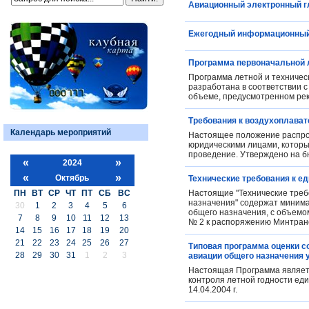
Авиационный электронный гл
Ежегодный информационный 
Программа первоначальной л
Программа летной и техничес
разработана в соответствии 
объеме, предусмотренном ре
Требования к воздухоплава
Календарь мероприятий
Настоящее положение распро
юридическими лицами, которы
проведение. Утверждено на б
«
»
2024
«
»
Октябрь
Технические требования к е
ПН
ВТ
СР
ЧТ
ПТ
СБ
ВС
Настоящие "Технические треб
назначения" содержат минима
30
1
2
3
4
5
6
общего назначения, с объемо
7
8
9
10
11
12
13
№ 2 к распоряжению Минтранс
14
15
16
17
18
19
20
21
22
23
24
25
26
27
Типовая программа оценки с
28
29
30
31
1
2
3
авиации общего назначения 
Настоящая Программа являетс
контроля летной годности ед
14.04.2004 г.