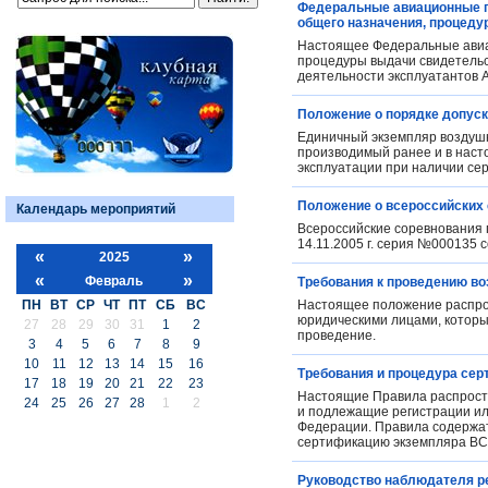
Федеральные авиационные пр
общего назначения, процеду
Настоящее Федеральные авиа
процедуры выдачи свидетельст
деятельности эксплуатантов 
Положение о порядке допуск
Единичный экземпляр воздушн
производимый ранее и в насто
эксплуатации при наличии се
Положение о всероссийских 
Календарь мероприятий
Всероссийские соревнования 
14.11.2005 г. серия №000135 
«
»
2025
«
»
Февраль
Требования к проведению в
ПН
ВТ
СР
ЧТ
ПТ
СБ
ВС
Настоящее положение распро
юридическими лицами, которы
27
28
29
30
31
1
2
проведение.
3
4
5
6
7
8
9
10
11
12
13
14
15
16
Требования и процедура сер
17
18
19
20
21
22
23
Настоящие Правила распростр
24
25
26
27
28
1
2
и подлежащие регистрации ил
Федерации. Правила содержат
сертификацию экземпляра ВС
Руководство наблюдателя р