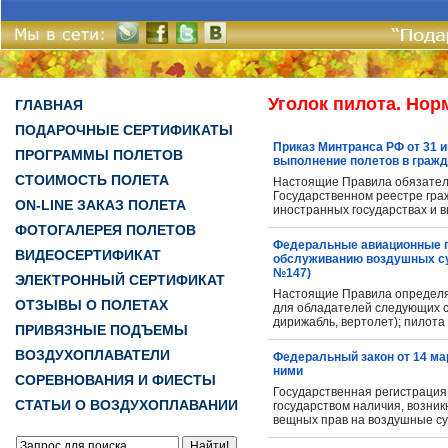
Уголок пилота. Но
ГЛАВНАЯ
ПОДАРОЧНЫЕ СЕРТИФИКАТЫ
Приказ Минтранса РФ от 31 
ПРОГРАММЫ ПОЛЕТОВ
выполнение полетов в гражд
СТОИМОСТЬ ПОЛЕТА
Настоящие Правила обязатель
Государственном реестре гра
ON-LINE ЗАКАЗ ПОЛЕТА
иностранных государствах и 
ФОТОГАЛЕРЕЯ ПОЛЕТОВ
Федеральные авиационные п
ВИДЕОСЕРТИФИКАТ
обслуживанию воздушных суд
№147)
ЭЛЕКТРОННЫЙ СЕРТИФИКАТ
Настоящие Правила определя
ОТЗЫВЫ О ПОЛЕТАХ
для обладателей следующих св
дирижабль, вертолет); пилота 
ПРИВЯЗНЫЕ ПОДЪЕМЫ
ВОЗДУХОПЛАВАТЕЛИ
Федеральный закон от 14 мар
ними
СОРЕВНОВАНИЯ И ФИЕСТЫ
Государственная регистрация 
СТАТЬИ О ВОЗДУХОПЛАВАНИИ
государством наличия, возник
вещных прав на воздушные су