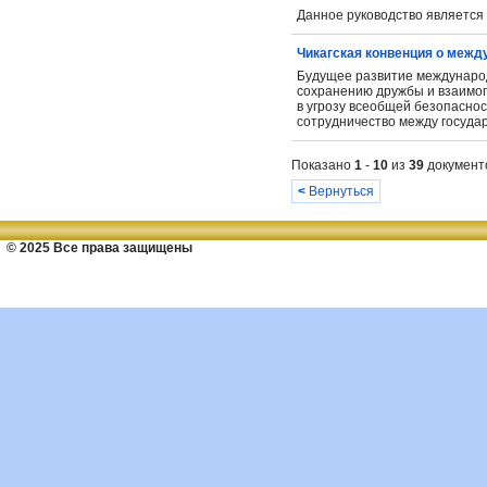
Данное руководство является 
Чикагская конвенция о межд
Будущее развитие международ
сохранению дружбы и взаимоп
в угрозу всеобщей безопаснос
сотрудничество между государ
Показано
1
-
10
из
39
документ
<
Вернуться
© 2025 Все права защищены