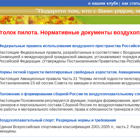
о нашем клубе
как стат
|
Уголок пилота. Нормативные документы воздухо
Федеральные правила использования воздушного пространства Российск
Настоящие Федеральные правила, разработанные в соответствии с Воздушн
Конвенцией о международной гражданской авиации, устанавливают порядок 
Российской Федерации. (Утверждены Постановлением Правительства Российск
Нормы летной годности пилотируемых свободных аэростатов. Авиационные
Настоящие Авиационные правила Часть 31 "Нормы летной годности пилотир
Постановлением 23-ей сессии Совета по авиации и использованию воздушного
Положение о формировании сборной России по воздухоплавательному спо
Настоящим Положением регулируются функции, порядок формирования, крит
тренеров и персонального состава Сборной России по воздухоплавательному 
их работы и материального обеспечения, права и обязанности тренеров и сп
Воздухоплавательный спорт: Разрядные нормы и требования
Единая Всероссийская спортивная классификация 2001-2005 гг., часть 2. Ра
женщины.