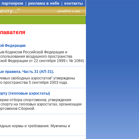
ь партнером
реклама в небе
контакты
|
|
плавателя
ой Федерации
ым Кодексом Российской Федерации и
использования воздушного пространства
ой Федерации от 22 сентября 1999 г. № 1084)
 правила. Часть 31 (АП-31).
уемых свободных аэростатов" утверждены
 пространства 5 сентября 2003 года.
рту (тепловые аэростаты)
ерии отбора спортсменов, утверждения
спорту на тепловых аэростатах, организации
ортсменов Сборной.
зрядные нормы и требования. Мужчины и