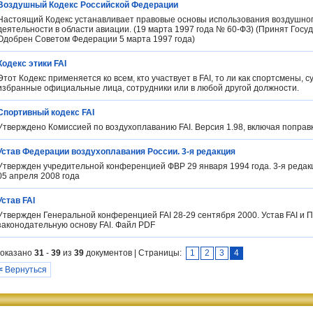
Воздушный Кодекс Российской Федерации
Настоящий Кодекс устанавливает правовые основы использования воздушног
деятельности в области авиации. (19 марта 1997 года № 60-ФЗ) (Принят Госу
Одобрен Советом Федерации 5 марта 1997 года)
Кодекс этики FAI
Этот Кодекс применяется ко всем, кто участвует в FAI, то ли как спортсмены, 
избранные официальные лица, сотрудники или в любой другой должности.
Спортивный кодекс FAI
Утверждено Комиссией по воздухоплаванию FAI. Версия 1.98, включая поправк
Устав Федерации воздухоплавания России. 3-я редакция
Утвержден учредительной конференцией ФВР 29 января 1994 года. 3-я реда
05 апреля 2008 года
Устав FAI
Утвержден Генеральной конференцией FAI 28-29 сентября 2000. Устав FAI и 
законодательную основу FAI. Файл PDF
оказано
31
-
39
из
39
документов | Страницы:
1
2
3
4
<
Вернуться