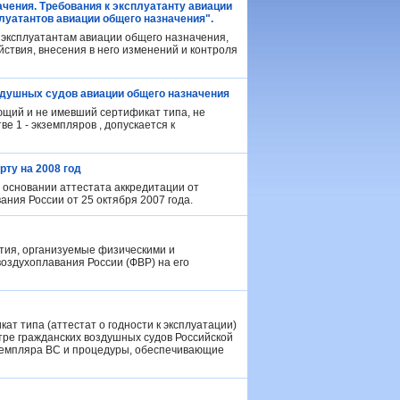
чения. Требования к эксплуатанту авиации
луатантов авиации общего назначения".
эксплуатантам авиации общего назначения,
ствия, внесения в него изменений и контроля
здушных судов авиации общего назначения
ющий и не имевший сертификат типа, не
е 1 - экземпляров , допускается к
ту на 2008 год
 основании аттестата аккредитации от
ния России от 25 октября 2007 года.
ия, организуемые физическими и
здухоплавания России (ФВР) на его
 типа (аттестат о годности к эксплуатации)
ре гражданских воздушных судов Российской
кземпляра ВС и процедуры, обеспечивающие