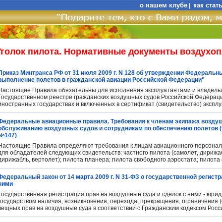
о нашем клубе
как стат
|
Уголок пилота. Нормативные документы воздухо
Приказ Минтранса РФ от 31 июля 2009 г. N 128 об утверждении Федеральн
выполнение полетов в гражданской авиации Российской Федерации"
Настоящие Правила обязательны для исполнения эксплуатантами и владельц
Государственном реестре гражданских воздушных судов Российской Федераци
иностранных государствах и включенных в сертификат (свидетельство) эксп
Федеральные авиационные правила. Требования к членам экипажа воздуш
обслуживанию воздушных судов и сотрудникам по обеспечению полетов (у
№147)
Настоящие Правила определяют требования к лицам авиационного персонал
для обладателей следующих свидетельств: частного пилота (самолет, дирижаб
дирижабль, вертолет); пилота планера; пилота свободного аэростата; пилота с
Федеральный закон от 14 марта 2009 г. N 31-ФЗ о государственной регист
ними
Государственная регистрация прав на воздушные суда и сделок с ними - юри
государством наличия, возникновения, перехода, прекращения, ограничения 
вещных прав на воздушные суда в соответствии с Гражданским кодексом Рос