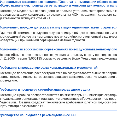
Федеральные авиационные правила. "Эксплуатанты авиации общего назна
общего назначения, процедуры регистрации и контроля деятельности эксп
Настоящее Федеральные авиационные правила устанавливают требования к 
процедуры выдачи свидетельства эксплуатанта АОН , продления срока его дей
деятельности эксплуатантов АОН.
Положение о порядке допуска к эксплуатации единичных экземпляров во
Единичный экземпляр воздушного судна авиации общего назначения, не име
производимый ранее и в настоящее время серийно, изготовленный в количеств
эксплуатации при наличии сертификата летной годности
Положение о всероссийских соревнованиях по воздухоплавательному спор
Всероссийские соревнования по воздухоплавательному спорту проводятся на
14.11.2005 г. серия №000135 согласно решению Бюро Федерации воздухоплава
Требования к проведению воздухоплавательных мероприятий
Настоящее положение распространяется на воздухоплавательные мероприят
юридическими лицами, которые запрашивают санкционирование Федерации во
проведение.
Требования и процедура сертификации воздушного судна
Настоящие Правила распространяются на экземпляры ВС, имеющие сертификат
и подлежащие регистрации или зарегистрированные в Государственном реест
Федерации. Правила содержат технические требования к летной годности э
сертификацию экземпляра ВС.
Руководство наблюдателя рекомендованное FAI