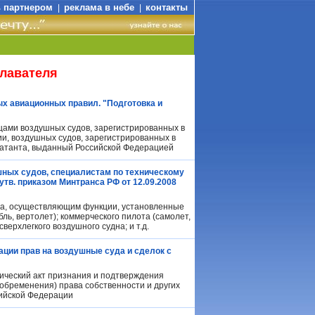
ь партнером
реклама в небе
контакты
|
|
плавателя
ых авиационных правил. "Подготовка и
ами воздушных судов, зарегистрированных в
и, воздушных судов, зарегистрированных в
луатанта, выданный Российской Федерацией
ных судов, специалистам по техническому
тв. приказом Минтранса РФ от 12.09.2008
а, осуществляющим функции, установленные
ль, вертолет); коммерческого пилота (самолет,
верхлегкого воздушного судна; и т.д.
рации прав на воздушные суда и сделок с
дический акт признания и подтверждения
(обременения) права собственности и других
сийской Федерации