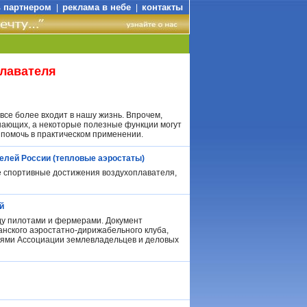
ь партнером
реклама в небе
контакты
|
|
плавателя
се более входит в нашу жизнь. Впрочем,
нающих, а некоторые полезные функции могут
 помочь в практическом применении.
елей России (тепловые аэростаты)
 спортивные достижения воздухоплавателя,
й
ду пилотами и фермерами. Документ
нского аэростатно-дирижабельного клуба,
ями Ассоциации землевладельцев и деловых