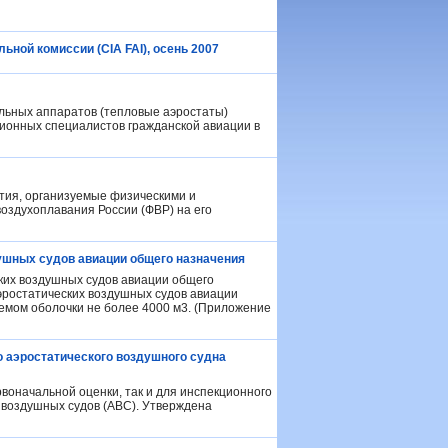
ой комиссии (CIA FAI), осень 2007
ельных аппаратов (тепловые аэростаты)
ионных специалистов гражданской авиации в
ия, организуемые физическими и
здухоплавания России (ФВР) на его
ушных судов авиации общего назначения
ких воздушных судов авиации общего
ростатических воздушных судов авиации
ъемом оболочки не более 4000 м3. (Приложение
о аэростатического воздушного судна
воначальной оценки, так и для инспекционного
 воздушных судов (АВС). Утверждена