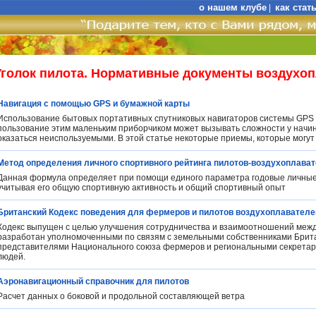
о нашем клубе
как стат
|
Уголок пилота. Нормативные документы воздухо
Навигация с помощью GPS и бумажной карты
Использование бытовых портативных спутниковых навигаторов системы GPS в
пользование этим маленьким приборчиком может вызывать сложности у начи
оказаться неиспользуемыми. В этой статье некоторые приемы, которые могут
Метод определения личного спортивного рейтинга пилотов-воздухоплават
Данная формула определяет при помощи единого параметра годовые личные
учитывая его общую спортивную активность и общий спортивный опыт
Британский Кодекс поведения для фермеров и пилотов воздухоплавателе
Кодекс выпущен с целью улучшения сотрудничества и взаимоотношений меж
разработан уполномоченными по связям с земельными собственниками Брита
представителями Национального союза фермеров и региональными секретар
людей.
Аэронавигационный справочник для пилотов
Расчет данных о боковой и продольной составляющей ветра