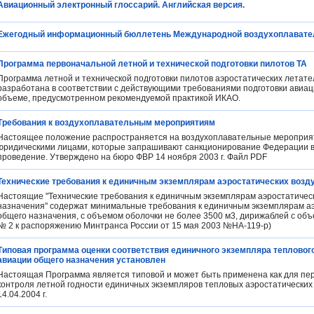
Авиационный электронный глоссарий. Английская версия.
Ежегодный информационный бюллетень Международной воздухоплавательн
Программа первоначальной летной и технической подготовки пилотов ТА
Программа летной и технической подготовки пилотов аэростатических летат
разработана в соответствии с действующими требованиями подготовки авиац
объеме, предусмотренном рекомендуемой практикой ИКАО.
Требования к воздухоплавательным мероприятиям
Настоящее положение распространяется на воздухоплавательные мероприят
юридическими лицами, которые запрашивают санкционирование Федерации во
проведение. Утверждено на бюро ФВР 14 ноября 2003 г. Файл PDF
Технические требования к единичным экземплярам аэростатических возд
Настоящие "Технические требования к единичным экземплярам аэростатичес
назначения" содержат минимальные требования к единичным экземплярам аэ
общего назначения, с объемом оболочки не более 3500 м3, дирижаблей с об
№ 2 к распоряжению Минтранса России от 15 мая 2003 №НА-119-р)
Типовая программа оценки соответствия единичного экземпляра тепловог
авиации общего назначения установлен
Настоящая Программа является типовой и может быть применена как для пер
контроля летной годности единичных экземпляров тепловых аэростатических
14.04.2004 г.