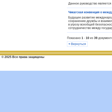
Данное руководство является 
Чикагская конвенция о межд
Будущее развитие международ
сохранению дружбы и взаимоп
в угрозу всеобщей безопаснос
сотрудничество между государ
Показано
1
-
10
из
39
документ
<
Вернуться
© 2025 Все права защищены