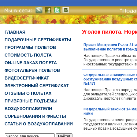
Уголок пилота. Но
ГЛАВНАЯ
ПОДАРОЧНЫЕ СЕРТИФИКАТЫ
Приказ Минтранса РФ от 31 
ПРОГРАММЫ ПОЛЕТОВ
выполнение полетов в гражд
СТОИМОСТЬ ПОЛЕТА
Настоящие Правила обязатель
Государственном реестре гра
ON-LINE ЗАКАЗ ПОЛЕТА
иностранных государствах и 
ФОТОГАЛЕРЕЯ ПОЛЕТОВ
Федеральные авиационные п
ВИДЕОСЕРТИФИКАТ
обслуживанию воздушных суд
№147)
ЭЛЕКТРОННЫЙ СЕРТИФИКАТ
Настоящие Правила определя
ОТЗЫВЫ О ПОЛЕТАХ
для обладателей следующих св
дирижабль, вертолет); пилота 
ПРИВЯЗНЫЕ ПОДЪЕМЫ
ВОЗДУХОПЛАВАТЕЛИ
Федеральный закон от 14 мар
ними
СОРЕВНОВАНИЯ И ФИЕСТЫ
Государственная регистрация 
СТАТЬИ О ВОЗДУХОПЛАВАНИИ
государством наличия, возник
вещных прав на воздушные су