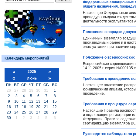
Федеральные авиационные пр
общего назначения, процеду
Настоящее Федеральные авиа
процедуры выдачи свидетельст
деятельности эксплуатантов 
Положение о порядке допуск
Единичный экземпляр воздушн
производимый ранее и в насто
эксплуатации при наличии се
Положение о всероссийских 
Календарь мероприятий
Всероссийские соревнования 
14.11.2005 г. серия №000135 
«
»
2025
«
»
Июнь
Требования к проведению в
ПН
ВТ
СР
ЧТ
ПТ
СБ
ВС
Настоящее положение распро
юридическими лицами, которы
26
27
28
29
30
31
1
проведение.
2
3
4
5
6
7
8
9
10
11
12
13
14
15
Требования и процедура сер
16
17
18
19
20
21
22
Настоящие Правила распростр
23
24
25
26
27
28
29
и подлежащие регистрации ил
30
1
2
3
4
5
6
Федерации. Правила содержат
сертификацию экземпляра ВС
Руководство наблюдателя р