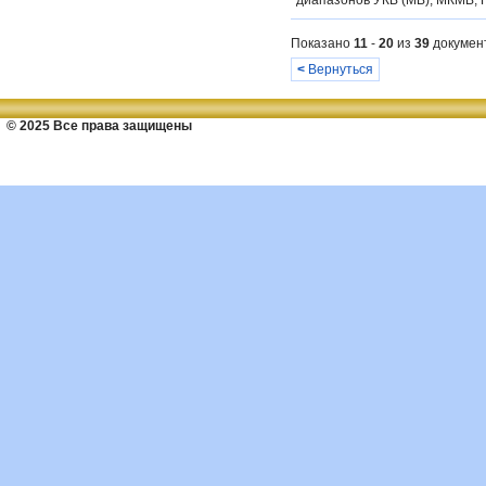
диапазонов УКВ (МВ), МКМВ, Г
Показано
11
-
20
из
39
докумен
<
Вернуться
© 2025 Все права защищены