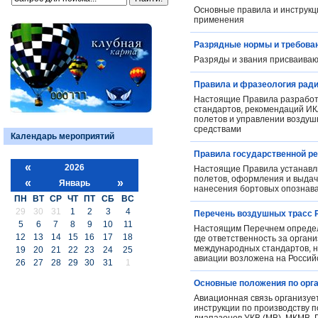
Основные правила и инструкц
применения
Разрядные нормы и требован
Разряды и звания присваива
Правила и фразеология рад
Настоящие Правила разработа
стандартов, рекомендаций И
полетов и управлении возду
средствами
Календарь мероприятий
Правила государственной р
«
2026
Настоящие Правила устанавли
полетов, оформления и выдачи
«
»
Январь
нанесения бортовых опознава
ПН
ВТ
СР
ЧТ
ПТ
СБ
ВС
29
30
31
1
2
3
4
Перечень воздушных трасс 
5
6
7
8
9
10
11
Настоящим Перечнем определя
12
13
14
15
16
17
18
где ответственность за орга
международных стандартов, н
19
20
21
22
23
24
25
авиации возложена на Росси
26
27
28
29
30
31
1
Основные положения по орга
Авиационная связь организует
инструкции по производству п