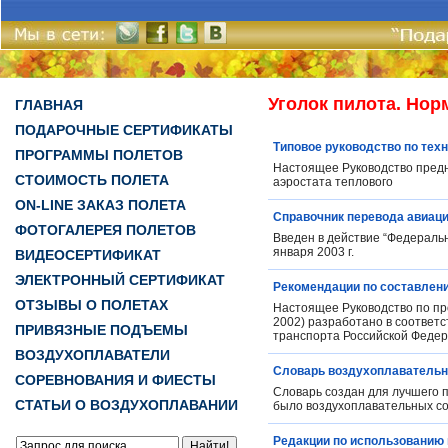
Уголок пилота. Но
ГЛАВНАЯ
ПОДАРОЧНЫЕ СЕРТИФИКАТЫ
Типовое руководство по тех
ПРОГРАММЫ ПОЛЕТОВ
Настоящее Руководство предн
СТОИМОСТЬ ПОЛЕТА
аэростата теплового
ON-LINE ЗАКАЗ ПОЛЕТА
Справочник перевода авиац
ФОТОГАЛЕРЕЯ ПОЛЕТОВ
Введен в действие “Федераль
января 2003 г.
ВИДЕОСЕРТИФИКАТ
ЭЛЕКТРОННЫЙ СЕРТИФИКАТ
Рекомендации по составлени
ОТЗЫВЫ О ПОЛЕТАХ
Настоящее Руководство по пр
2002) разработано в соответ
ПРИВЯЗНЫЕ ПОДЪЕМЫ
транспорта Российской Федера
ВОЗДУХОПЛАВАТЕЛИ
Словарь воздухоплавательн
СОРЕВНОВАНИЯ И ФИЕСТЫ
Словарь создан для лучшего п
СТАТЬИ О ВОЗДУХОПЛАВАНИИ
было воздухоплавательных с
Редакции по использованию 