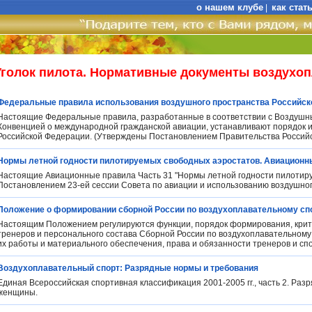
о нашем клубе
как стат
|
Уголок пилота. Нормативные документы воздухо
Федеральные правила использования воздушного пространства Российск
Настоящие Федеральные правила, разработанные в соответствии с Воздушн
Конвенцией о международной гражданской авиации, устанавливают порядок 
Российской Федерации. (Утверждены Постановлением Правительства Российск
Нормы летной годности пилотируемых свободных аэростатов. Авиационные
Настоящие Авиационные правила Часть 31 "Нормы летной годности пилотир
Постановлением 23-ей сессии Совета по авиации и использованию воздушного
Положение о формировании сборной России по воздухоплавательному спо
Настоящим Положением регулируются функции, порядок формирования, крит
тренеров и персонального состава Сборной России по воздухоплавательному 
их работы и материального обеспечения, права и обязанности тренеров и сп
Воздухоплавательный спорт: Разрядные нормы и требования
Единая Всероссийская спортивная классификация 2001-2005 гг., часть 2. Ра
женщины.