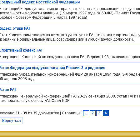
Воздушный Кодекс Российской Федерации
Настоящий Кодекс устанавливает правовые основы использования воздушног
деятельности в области авиации. (19 марта 1997 года № 60-ФЗ) (Принят Госу
Одобрен Советом Федерации 5 марта 1997 года)
Кодекс этики FAI
Этот Кодекс применяется ко всем, кто участвует в FAI, то ли как спортсмены, 
избранные официальные лица, сотрудники или в любой другой должности.
Спортивный кодекс FAI
Утверждено Комиссией по воздухоплаванию FAI. Версия 1.98, включая поправк
Устав Федерации воздухоплавания России. 3-я редакция
Утвержден учредительной конференцией ФВР 29 января 1994 года. 3-я реда
05 апреля 2008 года
Устав FAI
Утвержден Генеральной конференцией FAI 28-29 сентября 2000. Устав FAI и 
законодательную основу FAI. Файл PDF
оказано
31
-
39
из
39
документов | Страницы:
1
2
3
4
<
Вернуться