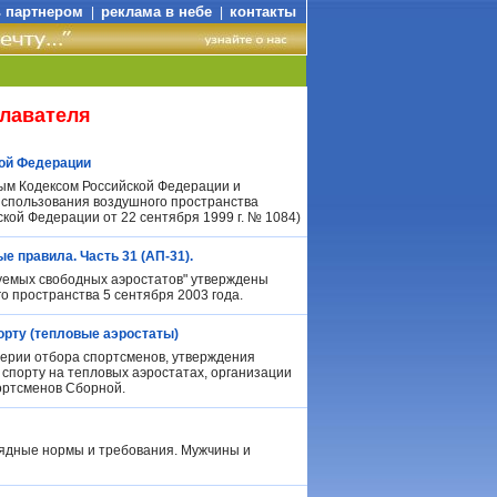
ь партнером
реклама в небе
контакты
|
|
плавателя
ой Федерации
ым Кодексом Российской Федерации и
использования воздушного пространства
ой Федерации от 22 сентября 1999 г. № 1084)
 правила. Часть 31 (АП-31).
уемых свободных аэростатов" утверждены
 пространства 5 сентября 2003 года.
рту (тепловые аэростаты)
ерии отбора спортсменов, утверждения
спорту на тепловых аэростатах, организации
ортсменов Сборной.
зрядные нормы и требования. Мужчины и