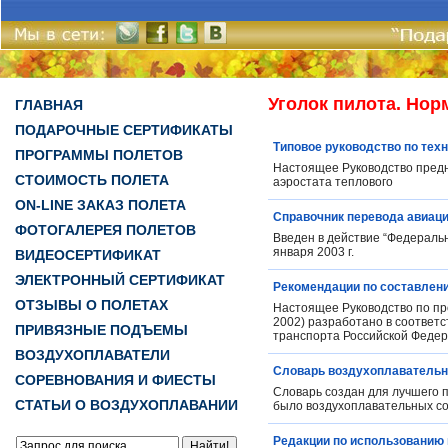
Уголок пилота. Но
ГЛАВНАЯ
ПОДАРОЧНЫЕ СЕРТИФИКАТЫ
Типовое руководство по тех
ПРОГРАММЫ ПОЛЕТОВ
Настоящее Руководство предн
СТОИМОСТЬ ПОЛЕТА
аэростата теплового
ON-LINE ЗАКАЗ ПОЛЕТА
Справочник перевода авиац
ФОТОГАЛЕРЕЯ ПОЛЕТОВ
Введен в действие “Федераль
января 2003 г.
ВИДЕОСЕРТИФИКАТ
ЭЛЕКТРОННЫЙ СЕРТИФИКАТ
Рекомендации по составлени
ОТЗЫВЫ О ПОЛЕТАХ
Настоящее Руководство по пр
2002) разработано в соответ
ПРИВЯЗНЫЕ ПОДЪЕМЫ
транспорта Российской Федера
ВОЗДУХОПЛАВАТЕЛИ
Словарь воздухоплавательн
СОРЕВНОВАНИЯ И ФИЕСТЫ
Словарь создан для лучшего п
СТАТЬИ О ВОЗДУХОПЛАВАНИИ
было воздухоплавательных с
Редакции по использованию 