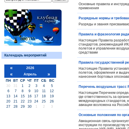
Основные правила и инструкц
применения
Разрядные нормы и требован
Разряды и звания присваива
Правила и фразеология рад
Настоящие Правила разработа
стандартов, рекомендаций И
полетов и управлении возду
средствами
Календарь мероприятий
Правила государственной р
«
2026
Настоящие Правила устанавли
полетов, оформления и выдачи
«
»
Апрель
нанесения бортовых опознава
ПН
ВТ
СР
ЧТ
ПТ
СБ
ВС
30
31
1
2
3
4
5
Перечень воздушных трасс 
6
7
8
9
10
11
12
Настоящим Перечнем определя
13
14
15
16
17
18
19
где ответственность за орга
международных стандартов, н
20
21
22
23
24
25
26
авиации возложена на Росси
27
28
29
30
1
2
3
Основные положения по орга
Авиационная связь организует
инструкции по производству п