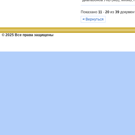
диапазонов УКВ (МВ), МКМВ, Г
Показано
11
-
20
из
39
докумен
<
Вернуться
© 2025 Все права защищены