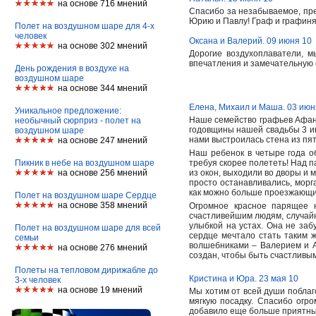
на основе 716 мнений
Спасибо за незабываемое, пр
Юрию и Павлу! Граф и графин
Полет на воздушном шаре для 4-х
человек
Оксана и Валерий. 09 июня 10
на основе 302 мнений
Дорогие воздухоплаватели, 
впечатления и замечательную 
День рождения в воздухе на
воздушном шаре
на основе 344 мнений
Елена, Михаил и Маша. 03 июн
Уникальное предложение:
Наше семейство графьев Афан
необычный сюрприз - полет на
годовщины нашей свадьбы 3 ию
воздушном шаре
нами выстроилась стена из пя
на основе 247 мнений
Наш ребенок в четыре года об
Пикник в небе на воздушном шаре
требуя скорее полететь! Над 
на основе 256 мнений
из окон, выходили во дворы и 
просто останавливались, морг
как можно больше проезжающ
Полет на воздушном шаре Сердце
на основе 358 мнений
Огромное красное парящее н
счастливейшим людям, случайн
улыбкой на устах. Она не заб
Полет на воздушном шаре для всей
сердце мечтало стать таким 
семьи
волшебниками – Валерием и Ал
на основе 276 мнений
создан, чтобы быть счастлив
Полеты на тепловом дирижабле до
Кристина и Юра. 23 мая 10
3-х человек
на основе 19 мнений
Мы хотим от всей души поблаг
мягкую посадку. Спасибо огр
добавило еще больше приятных