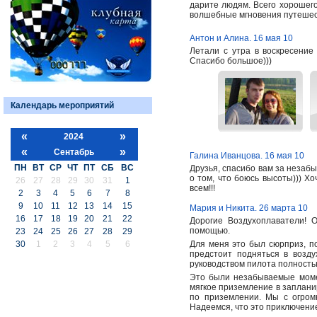
дарите людям. Всего хорошег
волшебные мгновения путешес
Антон и Алина. 16 мая 10
Летали с утра в воскресение
Спасибо большое)))
Календарь мероприятий
«
»
2024
«
»
Сентабрь
Галина Иванцова. 16 мая 10
ПН
ВТ
СР
ЧТ
ПТ
СБ
ВС
Друзья, спасибо вам за незаб
о том, что боюсь высоты))) Х
26
27
28
29
30
31
1
всем!!!
2
3
4
5
6
7
8
9
10
11
12
13
14
15
Мария и Никита. 26 марта 10
16
17
18
19
20
21
22
Дорогие Воздухоплаватели! 
помощью.
23
24
25
26
27
28
29
30
1
2
3
4
5
6
Для меня это был сюрприз, по
предстоит подняться в возд
руководством пилота полность
Это были незабываемые момен
мягкое приземление в заплани
по приземлении. Мы с огромн
Надеемся, что это приключени