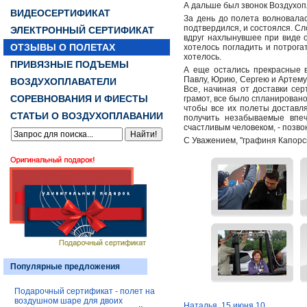
А дальше был звонок Воздухоп
ВИДЕОСЕРТИФИКАТ
За день до полета волновалась
подтвердился, и состоялся. Сл
ЭЛЕКТРОННЫЙ СЕРТИФИКАТ
вдруг нахлынувшее при виде 
ОТЗЫВЫ О ПОЛЕТАХ
хотелось погладить и потрога
хотелось.
ПРИВЯЗНЫЕ ПОДЪЕМЫ
А еще остались прекрасные 
Павлу, Юрию, Сергею и Артему
ВОЗДУХОПЛАВАТЕЛИ
Все, начиная от доставки се
СОРЕВНОВАНИЯ И ФИЕСТЫ
грамот, все было спланирован
чтобы все их полеты доставля
СТАТЬИ О ВОЗДУХОПЛАВАНИИ
получить незабываемые впеч
счастливым человеком, - по
С Уважением, "графиня Капорс
Популярные предложения
Подарочный сертификат - полет на
воздушном шаре для двоих
Наталья. 15 июня 10