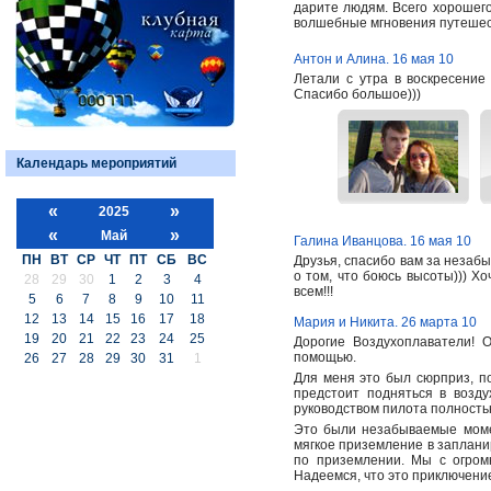
дарите людям. Всего хорошег
волшебные мгновения путешес
Антон и Алина. 16 мая 10
Летали с утра в воскресение
Спасибо большое)))
Календарь мероприятий
«
»
2025
«
»
Май
Галина Иванцова. 16 мая 10
ПН
ВТ
СР
ЧТ
ПТ
СБ
ВС
Друзья, спасибо вам за незаб
о том, что боюсь высоты))) Х
28
29
30
1
2
3
4
всем!!!
5
6
7
8
9
10
11
12
13
14
15
16
17
18
Мария и Никита. 26 марта 10
19
20
21
22
23
24
25
Дорогие Воздухоплаватели! 
помощью.
26
27
28
29
30
31
1
Для меня это был сюрприз, по
предстоит подняться в возд
руководством пилота полность
Это были незабываемые момен
мягкое приземление в заплани
по приземлении. Мы с огромн
Надеемся, что это приключени