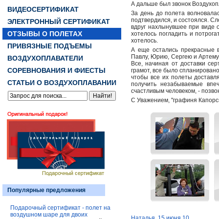
А дальше был звонок Воздухоп
ВИДЕОСЕРТИФИКАТ
За день до полета волновалась
подтвердился, и состоялся. Сл
ЭЛЕКТРОННЫЙ СЕРТИФИКАТ
вдруг нахлынувшее при виде 
ОТЗЫВЫ О ПОЛЕТАХ
хотелось погладить и потрога
хотелось.
ПРИВЯЗНЫЕ ПОДЪЕМЫ
А еще остались прекрасные 
Павлу, Юрию, Сергею и Артему
ВОЗДУХОПЛАВАТЕЛИ
Все, начиная от доставки се
СОРЕВНОВАНИЯ И ФИЕСТЫ
грамот, все было спланирован
чтобы все их полеты доставля
СТАТЬИ О ВОЗДУХОПЛАВАНИИ
получить незабываемые впеч
счастливым человеком, - по
С Уважением, "графиня Капорс
Популярные предложения
Подарочный сертификат - полет на
воздушном шаре для двоих
Наталья. 15 июня 10