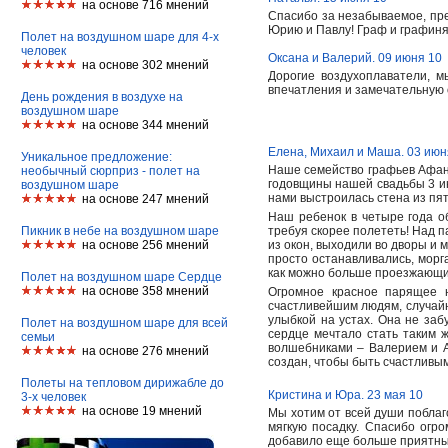
на основе 716 мнений
Спасибо за незабываемое, пр
Юрию и Павлу! Граф и графин
Полет на воздушном шаре для 4-х
человек
Оксана и Валерий. 09 июня 10
на основе 302 мнений
Дорогие воздухоплаватели, 
впечатления и замечательную 
День рождения в воздухе на
воздушном шаре
на основе 344 мнений
Елена, Михаил и Маша. 03 июн
Уникальное предложение:
Наше семейство графьев Афан
необычный сюрприз - полет на
годовщины нашей свадьбы 3 ию
воздушном шаре
нами выстроилась стена из пя
на основе 247 мнений
Наш ребенок в четыре года об
Пикник в небе на воздушном шаре
требуя скорее полететь! Над 
на основе 256 мнений
из окон, выходили во дворы и 
просто останавливались, морг
как можно больше проезжающ
Полет на воздушном шаре Сердце
на основе 358 мнений
Огромное красное парящее н
счастливейшим людям, случайн
улыбкой на устах. Она не заб
Полет на воздушном шаре для всей
сердце мечтало стать таким 
семьи
волшебниками – Валерием и Ал
на основе 276 мнений
создан, чтобы быть счастлив
Полеты на тепловом дирижабле до
Кристина и Юра. 23 мая 10
3-х человек
на основе 19 мнений
Мы хотим от всей души поблаг
мягкую посадку. Спасибо огр
добавило еще больше приятных