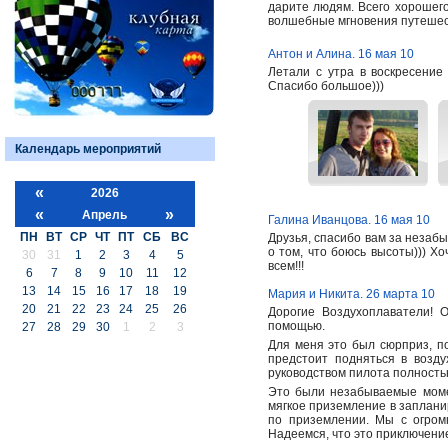
дарите людям. Всего хорошег
волшебные мгновения путешес
Антон и Алина. 16 мая 10
Летали с утра в воскресение
Спасибо большое)))
Календарь мероприятий
«
2026
«
»
Апрель
Галина Иванцова. 16 мая 10
ПН
ВТ
СР
ЧТ
ПТ
СБ
ВС
Друзья, спасибо вам за незаб
о том, что боюсь высоты))) Х
30
31
1
2
3
4
5
всем!!!
6
7
8
9
10
11
12
13
14
15
16
17
18
19
Мария и Никита. 26 марта 10
20
21
22
23
24
25
26
Дорогие Воздухоплаватели! 
помощью.
27
28
29
30
1
2
3
Для меня это был сюрприз, по
предстоит подняться в возд
руководством пилота полность
Это были незабываемые момен
мягкое приземление в заплани
по приземлении. Мы с огромн
Надеемся, что это приключени