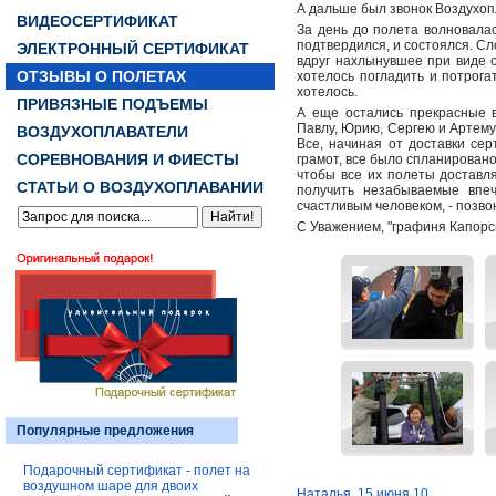
А дальше был звонок Воздухоп
ВИДЕОСЕРТИФИКАТ
За день до полета волновалась
подтвердился, и состоялся. Сл
ЭЛЕКТРОННЫЙ СЕРТИФИКАТ
вдруг нахлынувшее при виде 
ОТЗЫВЫ О ПОЛЕТАХ
хотелось погладить и потрога
хотелось.
ПРИВЯЗНЫЕ ПОДЪЕМЫ
А еще остались прекрасные 
Павлу, Юрию, Сергею и Артему
ВОЗДУХОПЛАВАТЕЛИ
Все, начиная от доставки се
СОРЕВНОВАНИЯ И ФИЕСТЫ
грамот, все было спланирован
чтобы все их полеты доставля
СТАТЬИ О ВОЗДУХОПЛАВАНИИ
получить незабываемые впеч
счастливым человеком, - по
С Уважением, "графиня Капорс
Популярные предложения
Подарочный сертификат - полет на
воздушном шаре для двоих
Наталья. 15 июня 10