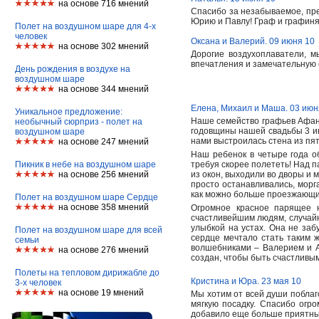
на основе 716 мнений
Спасибо за незабываемое, пр
Юрию и Павлу! Граф и графин
Полет на воздушном шаре для 4-х
человек
Оксана и Валерий. 09 июня 10
на основе 302 мнений
Дорогие воздухоплаватели, 
впечатления и замечательную 
День рождения в воздухе на
воздушном шаре
на основе 344 мнений
Елена, Михаил и Маша. 03 июн
Уникальное предложение:
Наше семейство графьев Афан
необычный сюрприз - полет на
годовщины нашей свадьбы 3 ию
воздушном шаре
нами выстроилась стена из пя
на основе 247 мнений
Наш ребенок в четыре года об
Пикник в небе на воздушном шаре
требуя скорее полететь! Над 
на основе 256 мнений
из окон, выходили во дворы и 
просто останавливались, морг
как можно больше проезжающ
Полет на воздушном шаре Сердце
на основе 358 мнений
Огромное красное парящее н
счастливейшим людям, случайн
улыбкой на устах. Она не заб
Полет на воздушном шаре для всей
сердце мечтало стать таким 
семьи
волшебниками – Валерием и Ал
на основе 276 мнений
создан, чтобы быть счастлив
Полеты на тепловом дирижабле до
Кристина и Юра. 23 мая 10
3-х человек
на основе 19 мнений
Мы хотим от всей души поблаг
мягкую посадку. Спасибо огр
добавило еще больше приятных