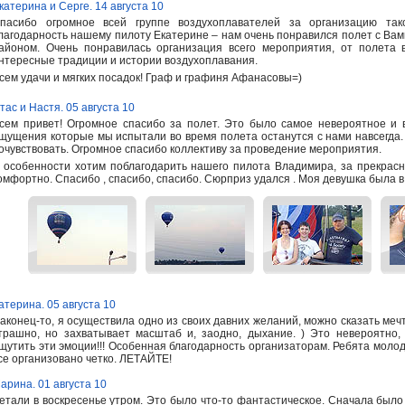
катерина и Серге. 14 августа 10
пасибо огромное всей группе воздухоплавателей за организацию тако
лагодарность нашему пилоту Екатерине – нам очень понравился полет с Вам
айоном. Очень понравилась организация всего мероприятия, от полета в
нтересные традиции и истории воздухоплавания.
сем удачи и мягких посадок! Граф и графиня Афанасовы=)
тас и Настя. 05 августа 10
сем привет! Огромное спасибо за полет. Это было самое невероятное и
щущения которые мы испытали во время полета останутся с нами навсегда. 
очувствовать. Огромное спасибо коллективу за проведение мероприятия.
 особенности хотим поблагодарить нашего пилота Владимира, за прекрасн
омфортно. Спасибо , спасибо, спасибо. Сюрприз удался . Моя девушка была в
атерина. 05 августа 10
аконец-то, я осуществила одно из своих давних желаний, можно сказать мечт
трашно, но захватывает масштаб и, заодно, дыхание. ) Это невероятно
щутить эти эмоции!!! Особенная благодарность организаторам. Ребята моло
се организовано четко. ЛЕТАЙТЕ!
арина. 01 августа 10
етали в воскресенье утром. Это было что-то фантастическое. Сначала было