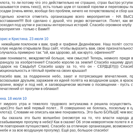
илота, то ли потому что это действительно не страшно, страх быстро уступ
казывается очень тихо)), есть только шум от газовой горелки и переговоры 
осадки (очень мягко, вообще без проблем, ничего не почувствовала) и сбор ша
тдельно хочется отметить организацию всего мероприятия - НА ВЫ
асставания!!!!! Всё сделано с душой, что редко встречается. Полет, как
роходил под шутки и рассказы интересных историй. Спасибо огромное клуб
ероприятия - только с Вами!!!
орис и Кристина. 23 июля 10
 нижайшим поклоном к вам, граф и графиня Деденёвские. Наш полёт состо
елую неделю открывали Ваш сайт, чтобы выразить вам, свою признательнос
олучалось примерно так: "ой, как здорово, ай, как круто, офигенно!!!"
ами понимаете, междометий больше, чем смысла!! Теперь, немного придя в
ранцузу за изобретение!! Спасибо королю за земли!! Спасибо нашему друг
одарок на Свадьбу!! Спасибо шару за то, что он - СЕРДЦЕ!!)))) Спас
моциональность и тёплый приём на своих крышах!!
пасибо вам, за подаренное небо, закат и потрясающие впечатления, п
ассказывая друзьям, заражаем их идеей полёта на воздушном шаре, в крас
орзине, вокруг и под ней, и заговорщически молчим о посвящении - пусть
печатлений от прогулки в облаках!!
нна. 18 июля 10
т хмурого утра и тяжелого трудового энтузиазма я решила осуществить
аре)Это был мой первый полет... Я совершенно не боялась, поскольку в 
илота)). Словами не описать как мне понравилось. Это было БОЛЬШЕ чем вос
 бы сказала это было волшебно (несмотря на то, что власти народа 
езабываемую прогулку в небе)! Как в сказке! Об этом невероятном полете я е
ля повторения путешествия). Спасибо за отличную организацию, возможнос
 небе и за всю воздушную прогулку). Ещё раз, большое спасибо!