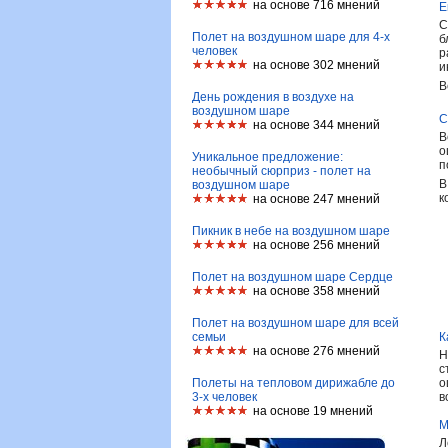
на основе 716 мнений
Е
С
Полет на воздушном шаре для 4-х
б
человек
р
на основе 302 мнений
и
В
День рождения в воздухе на
воздушном шаре
С
на основе 344 мнений
В
о
Уникальное предложение:
п
необычный сюрприз - полет на
В
воздушном шаре
к
на основе 247 мнений
Пикник в небе на воздушном шаре
на основе 256 мнений
Полет на воздушном шаре Сердце
на основе 358 мнений
Полет на воздушном шаре для всей
семьи
К
на основе 276 мнений
Н
с
Полеты на тепловом дирижабле до
о
3-х человек
в
на основе 19 мнений
М
Л