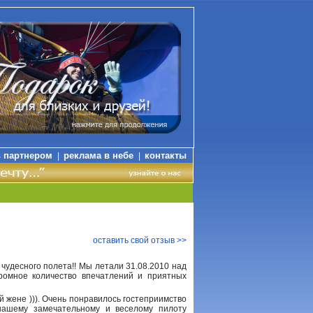
ь партнером
реклама в небе
контакты
|
|
оставить свой отзыв >>
чудесного полета!! Мы летали 31.08.2010 над
ромное количество впечатлений и приятных
 жене ))). Очень понравилось гостеприимство
нашему замечательному и веселому пилоту