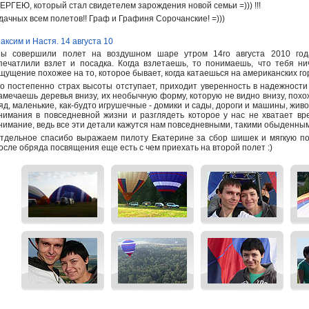
ЕРГЕЮ, который стал свидетелем зарождения новой семьи =))) !!!
дачных всем полетов!! Граф и Графиня Сорочанские! =)))
аксим и Настя. 14 августа 10
ы совершили полет на воздушном шаре утром 14го августа 2010 года
печатлили взлет и посадка. Когда взлетаешь, то понимаешь, что тебя ни
щущение похожее на то, которое бывает, когда катаешься на американских го
о постепенно страх высоты отступает, приходит уверенность в надежност
амечаешь деревья внизу, их необычную форму, которую не видно внизу, пох
яд, маленькие, как-будто игрушечные - домики и сады, дороги и машины, живо
нимания в повседневной жизни и разглядеть которое у нас не хватает вр
нимание, ведь все эти детали кажутся нам повседневными, такими обыденны
тдельное спасибо выражаем пилоту Екатерине за сбор шишек и мягкую поса
осле обряда посвящения еще есть с чем приехать на второй полет :)