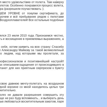
ил место удовольствию от полета. Там наверху
пилотов. Особенно понравился процесс взлета,
ра (разрешили поучаствовать :).
СШЕМ УРОВНЕ от покупки сертификата, до
 впрочем и всё пребывание рядом с пилотами
у Воздухоплавателей! Все остальные подобные
ялся 23 июля 2010 года. Признаемся честно,
ть и восхищение в приемлемых выражениях, а
 себя, хотим заявить на всю страну: Спасибо
у Александру Майкову за такой великолепный
ибо людям, над которыми мы пролетали, за
рофессионализм и позитивнейший настрой!!
ках описываем ощущения от происходившего в
 станет для них приятным сюрпризом к букету
 свою давнюю мечту-полетать на воздушном
одной корзине со мной находилось целых три
хитительно.
долго не давали разрешения совершить эту
ще не раз буду вспоминать... и выбирать день
тью любоваться восхитительным закатом, паря