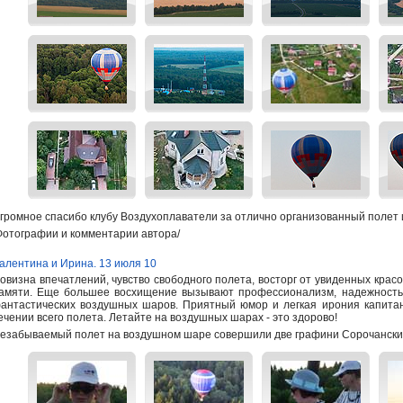
громное спасибо клубу Воздухоплаватели за отлично организованный полет 
Фотографии и комментарии автора/
алентина и Ирина. 13 июля 10
овизна впечатлений, чувство свободного полета, восторг от увиденных крас
амяти. Еще большее восхищение вызывают профессионализм, надежность 
антастических воздушных шаров. Приятный юмор и легкая ирония капита
ечении всего полета. Летайте на воздушных шарах - это здорово!
езабываемый полет на воздушном шаре совершили две графини Сорочанские