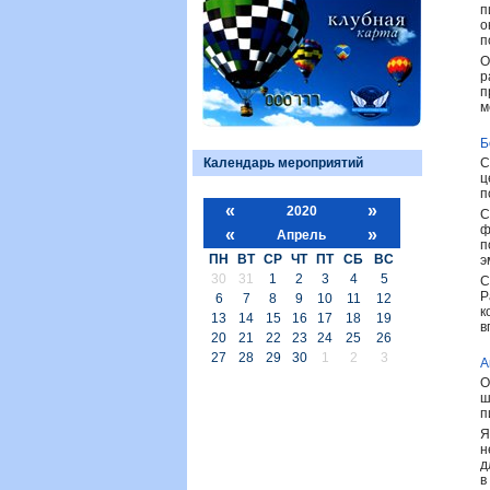
п
о
п
О
р
п
м
Б
Календарь мероприятий
С
ц
п
«
»
2020
С
ф
«
»
Апрель
п
ПН
ВТ
СР
ЧТ
ПТ
СБ
ВС
э
30
31
1
2
3
4
5
С
Р
6
7
8
9
10
11
12
к
13
14
15
16
17
18
19
в
20
21
22
23
24
25
26
27
28
29
30
1
2
3
А
О
ш
п
Я
н
д
в