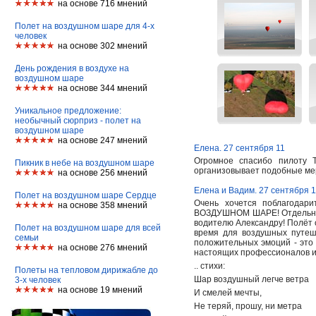
на основе 716 мнений
Полет на воздушном шаре для 4-х
человек
на основе 302 мнений
День рождения в воздухе на
воздушном шаре
на основе 344 мнений
Уникальное предложение:
необычный сюрприз - полет на
воздушном шаре
на основе 247 мнений
Елена. 27 сентября 11
Огромное спасибо пилоту 
Пикник в небе на воздушном шаре
организовывает подобные меро
на основе 256 мнений
Елена и Вадим. 27 сентября 1
Полет на воздушном шаре Сердце
Очень хочется поблагодар
на основе 358 мнений
ВОЗДУШНОМ ШАРЕ! Отдельное 
водителю Александру! Полёт 
Полет на воздушном шаре для всей
время для воздушных путеше
семьи
положительных эмоций - это 
на основе 276 мнений
настоящих профессионалов и
.. стихи:
Полеты на тепловом дирижабле до
Шар воздушный легче ветра
3-х человек
на основе 19 мнений
И смелей мечты,
Не теряй, прошу, ни метра