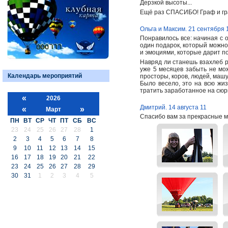
Дерзкой высоты...
Ещё раз СПАСИБО! Граф и гр
Ольга и Максим. 21 сентября 
Понравилось все: начиная с 
один подарок, который можно 
и эмоциями, которые дарит п
Навряд ли станешь взахлеб р
уже 5 месяцев забыть не мож
Календарь мероприятий
просторы, коров, людей, маш
Было весело, это на всю жиз
тратить заработанное на сюрп
«
2026
Дмитрий. 14 августа 11
«
»
Март
Спасибо вам за прекрасные м
ПН
ВТ
СР
ЧТ
ПТ
СБ
ВС
23
24
25
26
27
28
1
2
3
4
5
6
7
8
9
10
11
12
13
14
15
16
17
18
19
20
21
22
23
24
25
26
27
28
29
30
31
1
2
3
4
5