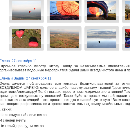
Елена. 27 сентября 11
Огромное спасибо пилоту Титову Павлу за незабываемые впечатления 
организовывает подобные мероприятия! Удачи Вам и всегда чистого неба и по
Елена и Вадим. 27 сентября 11
Очень хочется поблагодарить всю команду Воздухоплавателей за от
ВОЗДУШНОМ ШАРЕ! Отдельное спасибо нашему экипажу - нашей "десяточке":
водителю Александру! Полёт оставил просто неизгладимые впечатления! Так
время для воздушных путешествий. Такое буйство красок мы наблюдали с 
положительных эмоций - это просто находка в нашей суете сует! Всем сов
настоящих профессионалов и просто замечательных, коммуникабельных люд
.. стихи:
Шар воздушный легче ветра
И смелей мечты,
Не теряй, прошу, ни метра