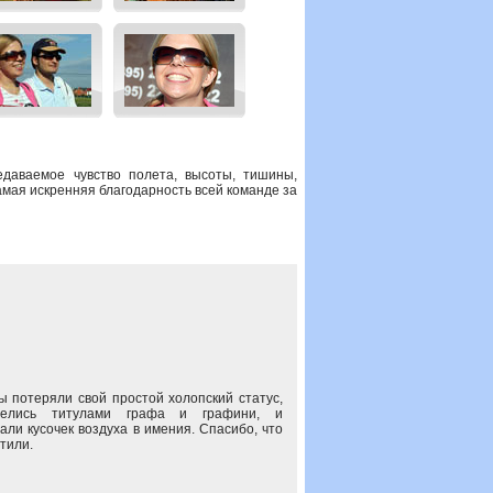
едаваемое чувство полета, высоты, тишины,
амая искренняя благодарность всей команде за
ы потеряли свой простой холопский статус,
велись титулами графа и графини, и
али кусочек воздуха в имения. Спасибо, что
тили.