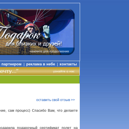
ь партнером
реклама в небе
контакты
|
|
оставить свой отзыв >>
ние, сам процесс) Спасибо Вам, что делаете
подарила подарочный сертификат полет на