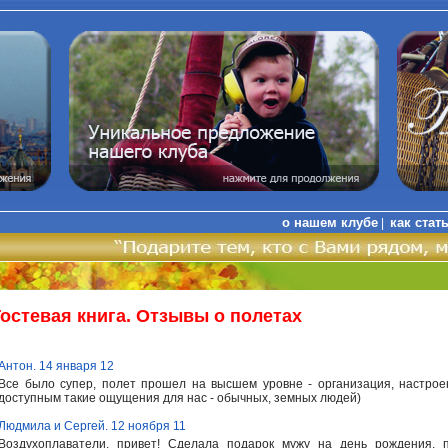
о нашем клубе
как стат
|
Гостевая книга. Отзывы о полетах
Антон. 14 января 12
Все было супер, полет прошел на высшем уровне - организация, настрое
доступным такие ощущения для нас - обычных, земных людей)
Людмила и Сергей. 12 ноября 11
Воздухоплаватели, привет! Сделала подарок мужу на день рождения, 