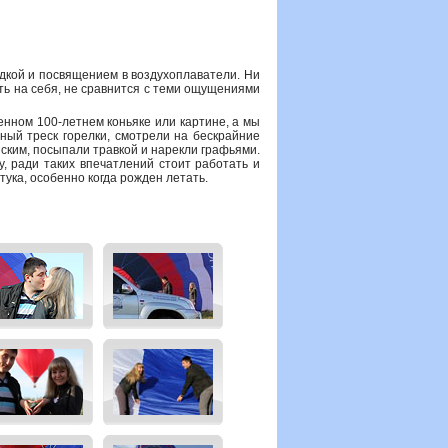
адкой и посвящением в воздухоплаватели. Ни
еть на себя, не сравнится с теми ощущениями
енном 100-летнем коньяке или картине, а мы
рный треск горелки, смотрели на бескрайние
ским, посыпали травкой и нарекли графьями.
у, ради таких впечатлений стоит работать и
ука, особенно когда рожден летать.