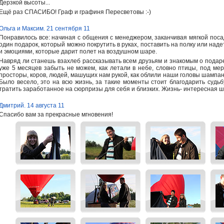
Дерзкой высоты...
Ещё раз СПАСИБО! Граф и графиня Пересветовы :-)
Ольга и Максим. 21 сентября 11
Понравилось все: начиная с общения с менеджером, заканчивая мягкой пос
один подарок, который можно покрутить в руках, поставить на полку или над
и эмоциями, которые дарит полет на воздушном шаре.
Навряд ли станешь взахлеб рассказывать всем друзьям и знакомым о подар
уже 5 месяцев забыть не можем, как летали в небе, словно птицы, под ме
просторы, коров, людей, машущих нам рукой, как облили наши головы шампан
Было весело, это на всю жизнь, за такие моменты стоит благодарить судьб
тратить заработанное на сюрпризы для себя и близких. Жизнь- интересная шт
Дмитрий. 14 августа 11
Спасибо вам за прекрасные мгновения!