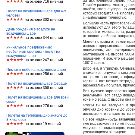
За исключением одного нюа
на основе 716 мнений
Причём разница может достига
полёта, вполне уверенно дви
Полет на воздушном шаре для 4-х
которых сводится не к полёту
человек
с наибольшей точностью.
на основе 302 мнений
Большую часть приготовлений
используют для этого "младше
День рождения в воздухе на
которой отмечена зона, разр
воздушном шаре
готовность - сборка, заправк
на основе 344 мнений
Момент отрыва от земли практ
изредка прерываемая шипен
Уникальное предложение:
понимаешь, что находишься
необычный сюрприз - полет на
болтаешься на высоте 500м 
воздушном шаре
пламенем. И всё, что мешает
на основе 247 мнений
100°C газом.
Впрочем, я утрирую. Открыв
Пикник в небе на воздушном шаре
внимание, погружая в состоян
на основе 256 мнений
на время в стороне, и сфок
картины: вот нотная тетрадь,
Полет на воздушном шаре Сердце
разбежались по углам, прячас
на основе 358 мнений
Вот кусочек королевства кр
реальными: вот стадо лошадо
Полет на воздушном шаре для всей
конечно вода. С высоты она 
семьи
Чтобы ты не заскучал, в пр
на основе 276 мнений
опуская дно корзины до уров
иллюзию, что ты взлетел на н
Полеты на тепловом дирижабле до
Но всё когда-нибудь заканчив
3-х человек
уже подъезжает к точке поса
на основе 19 мнений
могучего огнедышащего испо
умещающихся в прицепе.