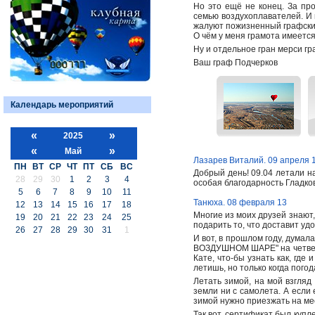
Но это ещё не конец. За пр
семью воздухоплавателей. И 
жалуют пожизненный графский
О чём у меня грамота имеется
Ну и отдельное гран мерси г
Ваш граф Подчерков
Календарь мероприятий
«
»
2025
«
»
Май
Лазарев Виталий. 09 апреля 
ПН
ВТ
СР
ЧТ
ПТ
СБ
ВС
Добрый день! 09.04 летали н
28
29
30
1
2
3
4
особая благодарность Гладко
5
6
7
8
9
10
11
Танюха. 08 февраля 13
12
13
14
15
16
17
18
Многие из моих друзей знают,
19
20
21
22
23
24
25
подарить то, что доставит уд
26
27
28
29
30
31
1
И вот, в прошлом году, думал
ВОЗДУШНОМ ШАРЕ" на четверых
Кате, что-бы узнать как, где
летишь, но только когда погод
Летать зимой, на мой взгляд
земли ни с самолета. А если 
зимой нужно приезжать на мест
Так вот, сертификат был купле