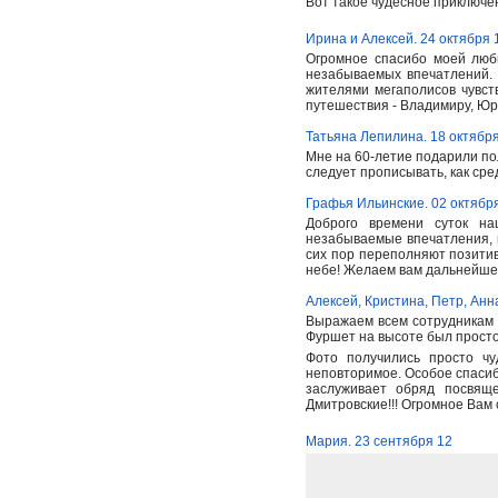
Вот такое чудесное приключен
Ирина и Алексей. 24 октября 
Огромное спасибо моей люб
незабываемых впечатлений.
жителями мегаполисов чувст
путешествия - Владимиру, Юр
Татьяна Лепилина. 18 октябр
Мне на 60-летие подарили по
следует прописывать, как сре
Графья Ильинские. 02 октябр
Доброго времени суток на
незабываемые впечатления, 
сих пор переполняют позитив
небе! Желаем вам дальнейшег
Алексей, Кристина, Петр, Анн
Выражаем всем сотрудникам 
Фуршет на высоте был просто
Фото получились просто ч
неповторимое. Особое спасиб
заслуживает обряд посвящ
Дмитровские!!! Огромное Вам
Мария. 23 сентября 12