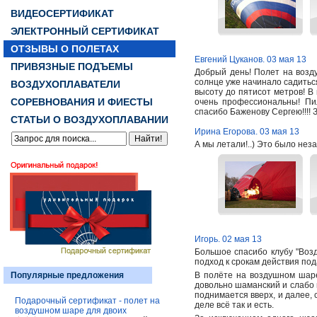
ВИДЕОСЕРТИФИКАТ
ЭЛЕКТРОННЫЙ СЕРТИФИКАТ
ОТЗЫВЫ О ПОЛЕТАХ
Евгений Цуканов. 03 мая 13
ПРИВЯЗНЫЕ ПОДЪЕМЫ
Добрый день! Полет на возд
солнце уже начинало садитьс
ВОЗДУХОПЛАВАТЕЛИ
высоту до пятисот метров! В
СОРЕВНОВАНИЯ И ФИЕСТЫ
очень профессиональны! Пи
спасибо Баженову Сергею!!!! З
СТАТЬИ О ВОЗДУХОПЛАВАНИИ
Ирина Егорова. 03 мая 13
А мы летали!..) Это было нез
Игорь. 02 мая 13
Большое спасибо клубу "Возд
подход к срокам действия по
Популярные предложения
В полёте на воздушном шаре
довольно шаманский и слабо 
поднимается вверх, и далее, 
Подарочный сертификат - полет на
деле всё так и есть.
воздушном шаре для двоих