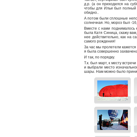
д.р. (а он приходился на суб
чтобы для Ильи был полный 
обидно..
А потом были сплошные непого
солнечная. Но, мороз был -16,
Вместе с нами поднималось 
была Катя Синица, скажу вам, 
нее действительно, как на са
самого рождения!
За час мы пролетели кажется 
я была совершенно захвачена
И так, по порядку.
Т.к. был март, к месту встре
и выбрали место изначальног
шары. Нам можно было прини