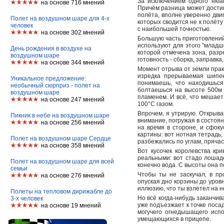
За исключением одного нюа
на основе 716 мнений
Причём разница может достига
полёта, вполне уверенно дви
Полет на воздушном шаре для 4-х
которых сводится не к полёту
человек
с наибольшей точностью.
на основе 302 мнений
Большую часть приготовлений
используют для этого "младше
День рождения в воздухе на
которой отмечена зона, разр
воздушном шаре
готовность - сборка, заправк
на основе 344 мнений
Момент отрыва от земли практ
изредка прерываемая шипен
Уникальное предложение:
понимаешь, что находишься
необычный сюрприз - полет на
болтаешься на высоте 500м 
воздушном шаре
пламенем. И всё, что мешает
на основе 247 мнений
100°C газом.
Впрочем, я утрирую. Открыв
Пикник в небе на воздушном шаре
внимание, погружая в состоян
на основе 256 мнений
на время в стороне, и сфок
картины: вот нотная тетрадь,
Полет на воздушном шаре Сердце
разбежались по углам, прячас
на основе 358 мнений
Вот кусочек королевства кр
реальными: вот стадо лошадо
Полет на воздушном шаре для всей
конечно вода. С высоты она 
семьи
Чтобы ты не заскучал, в пр
на основе 276 мнений
опуская дно корзины до уров
иллюзию, что ты взлетел на н
Полеты на тепловом дирижабле до
Но всё когда-нибудь заканчив
3-х человек
уже подъезжает к точке поса
на основе 19 мнений
могучего огнедышащего испо
умещающихся в прицепе.