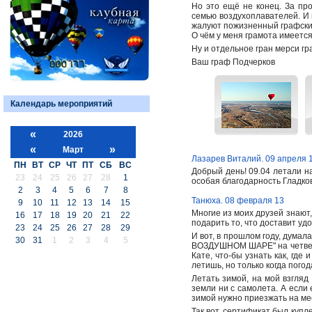
Но это ещё не конец. За пр
семью воздухоплавателей. И 
жалуют пожизненный графский
О чём у меня грамота имеется
Ну и отдельное гран мерси г
Ваш граф Подчерков
Календарь мероприятий
«
2026
«
»
Март
Лазарев Виталий. 09 апреля 
ПН
ВТ
СР
ЧТ
ПТ
СБ
ВС
Добрый день! 09.04 летали н
23
24
25
26
27
28
1
особая благодарность Гладко
2
3
4
5
6
7
8
Танюха. 08 февраля 13
9
10
11
12
13
14
15
Многие из моих друзей знают,
16
17
18
19
20
21
22
подарить то, что доставит уд
23
24
25
26
27
28
29
И вот, в прошлом году, думал
30
31
1
2
3
4
5
ВОЗДУШНОМ ШАРЕ" на четверых
Кате, что-бы узнать как, где
летишь, но только когда погод
Летать зимой, на мой взгляд
земли ни с самолета. А если 
зимой нужно приезжать на мест
Так вот, сертификат был купле