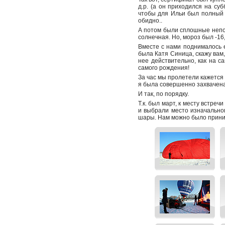
д.р. (а он приходился на суб
чтобы для Ильи был полный 
обидно..
А потом были сплошные непого
солнечная. Но, мороз был -16,
Вместе с нами поднималось 
была Катя Синица, скажу вам, 
нее действительно, как на са
самого рождения!
За час мы пролетели кажется 
я была совершенно захвачена
И так, по порядку.
Т.к. был март, к месту встре
и выбрали место изначальног
шары. Нам можно было прини