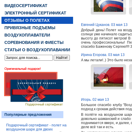
ВИДЕОСЕРТИФИКАТ
ЭЛЕКТРОННЫЙ СЕРТИФИКАТ
ОТЗЫВЫ О ПОЛЕТАХ
Евгений Цуканов. 03 мая 13
ПРИВЯЗНЫЕ ПОДЪЕМЫ
Добрый день! Полет на возд
солнце уже начинало садитьс
ВОЗДУХОПЛАВАТЕЛИ
высоту до пятисот метров! В
СОРЕВНОВАНИЯ И ФИЕСТЫ
очень профессиональны! Пи
спасибо Баженову Сергею!!!! З
СТАТЬИ О ВОЗДУХОПЛАВАНИИ
Ирина Егорова. 03 мая 13
А мы летали!..) Это было нез
Игорь. 02 мая 13
Большое спасибо клубу "Возд
подход к срокам действия по
Популярные предложения
В полёте на воздушном шаре
довольно шаманский и слабо 
поднимается вверх, и далее, 
Подарочный сертификат - полет на
деле всё так и есть.
воздушном шаре для двоих