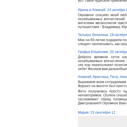
Вот такое чудесное приключен
Ирина и Алексей. 24 октября 
Огромное спасибо моей люб
незабываемых впечатлений.
жителями мегаполисов чувст
путешествия - Владимиру, Юр
Татьяна Лепилина. 18 октябр
Мне на 60-летие подарили по
следует прописывать, как сре
Графья Ильинские. 02 октябр
Доброго времени суток на
незабываемые впечатления, 
сих пор переполняют позитив
небе! Желаем вам дальнейшег
Алексей, Кристина, Петр, Анн
Выражаем всем сотрудникам 
Фуршет на высоте был просто
Фото получились просто ч
неповторимое. Особое спасиб
заслуживает обряд посвящ
Дмитровские!!! Огромное Вам
Мария. 23 сентября 12