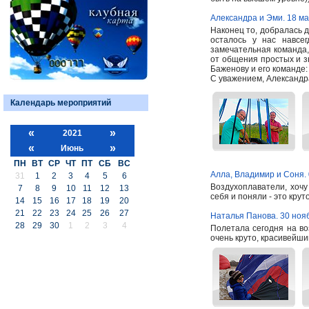
Александра и Эми. 18 ма
Наконец то, добралась 
осталось у нас навсе
замечательная команда,
от общения простых и 
Баженову и его команде:
С уважением, Александ
Календарь мероприятий
«
»
2021
«
»
Июнь
ПН
ВТ
СР
ЧТ
ПТ
СБ
ВС
Алла, Владимир и Соня. 
31
1
2
3
4
5
6
Воздухоплаватели, хоч
7
8
9
10
11
12
13
себя и поняли - это кру
14
15
16
17
18
19
20
21
22
23
24
25
26
27
Наталья Панова. 30 ноя
28
29
30
1
2
3
4
Полетала сегодня на во
очень круто, красивейши