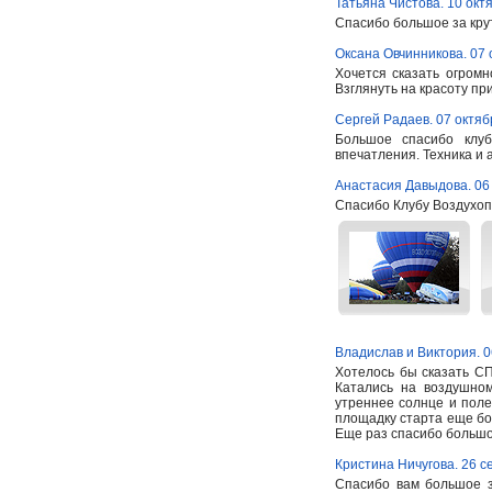
Татьяна Чистова. 10 окт
Спасибо большое за крут
Оксана Овчинникова. 07 
Хочется сказать огромн
Взглянуть на красоту пр
Сергей Радаев. 07 октяб
Большое спасибо клу
впечатления. Техника и ар
Анастасия Давыдова. 06
Спасибо Клубу Воздухоп
Владислав и Виктория. 0
Хотелось бы сказать 
Катались на воздушном
утреннее солнце и поле
площадку старта еще боя
Еще раз спасибо большо
Кристина Ничугова. 26 с
Спасибо вам большое з