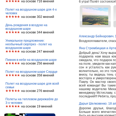
на основе 716 мнений
6 утра! Полёт состоялся
Полет на воздушном шаре для 4-х
человек
на основе 302 мнений
День рождения в воздухе на
воздушном шаре
на основе 344 мнений
Александр Бейнарович. 
Уникальное предложение:
Воздухоплаватели, спаси
необычный сюрприз - полет на
воздушном шаре
Яна Стрембицкая и Арте
на основе 247 мнений
Добрый день! Хочу выра
подарила нам ваша ком
Пикник в небе на воздушном шаре
ожидала, что подарок по
на основе 256 мнений
на поле, увидели как на
сон и усталость как ру
волнительно, но это тол
Полет на воздушном шаре Сердце
внизу, ты видишь тень 
на основе 358 мнений
восторга и умиротворен
Павлу. Он мастер своег
Полет на воздушном шаре для всей
всей команде! Вы такие
семьи
нашему водителю Миха
на основе 276 мнений
менеджеру Мстиславу, с
последний!!! Ребята, пр
Полеты на тепловом дирижабле до
3-х человек
Дарья Шелковенко. 18 а
на основе 19 мнений
Дорогие друзья, благ
Больше всего впечатлен
быть на высшем уровне)