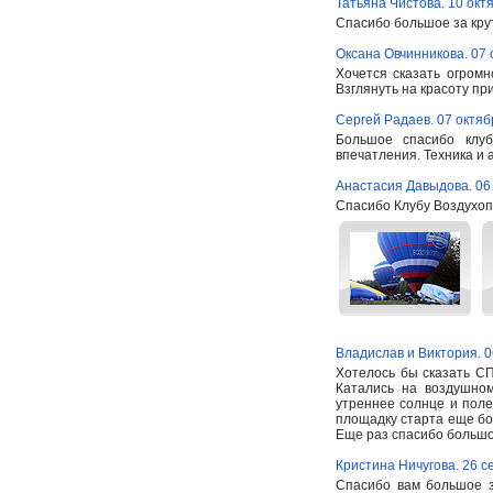
Татьяна Чистова. 10 окт
Спасибо большое за крут
Оксана Овчинникова. 07 
Хочется сказать огромн
Взглянуть на красоту пр
Сергей Радаев. 07 октяб
Большое спасибо клу
впечатления. Техника и ар
Анастасия Давыдова. 06
Спасибо Клубу Воздухоп
Владислав и Виктория. 0
Хотелось бы сказать 
Катались на воздушном
утреннее солнце и поле
площадку старта еще боя
Еще раз спасибо большо
Кристина Ничугова. 26 с
Спасибо вам большое з