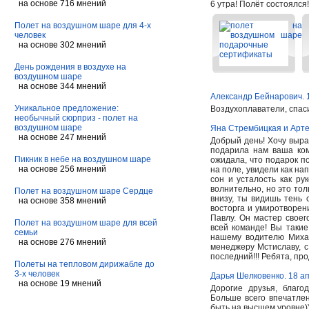
на основе 716 мнений
6 утра! Полёт состоялся
Полет на воздушном шаре для 4-х
человек
на основе 302 мнений
День рождения в воздухе на
воздушном шаре
на основе 344 мнений
Александр Бейнарович. 
Уникальное предложение:
Воздухоплаватели, спаси
необычный сюрприз - полет на
воздушном шаре
Яна Стрембицкая и Арте
на основе 247 мнений
Добрый день! Хочу выра
подарила нам ваша ком
Пикник в небе на воздушном шаре
ожидала, что подарок по
на основе 256 мнений
на поле, увидели как на
сон и усталость как ру
волнительно, но это тол
Полет на воздушном шаре Сердце
внизу, ты видишь тень 
на основе 358 мнений
восторга и умиротворен
Павлу. Он мастер своег
Полет на воздушном шаре для всей
всей команде! Вы такие
семьи
нашему водителю Миха
на основе 276 мнений
менеджеру Мстиславу, с
последний!!! Ребята, пр
Полеты на тепловом дирижабле до
3-х человек
Дарья Шелковенко. 18 а
на основе 19 мнений
Дорогие друзья, благ
Больше всего впечатлен
быть на высшем уровне)