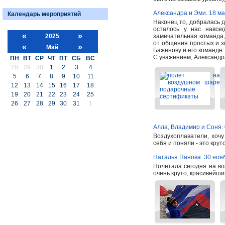
Александра и Эми. 18 ма
Календарь мероприятий
Наконец то, добралась 
осталось у нас навсе
«
»
2025
замечательная команда,
от общения простых и 
«
»
Май
Баженову и его команде:
С уважением, Александ
ПН
ВТ
СР
ЧТ
ПТ
СБ
ВС
28
29
30
1
2
3
4
5
6
7
8
9
10
11
12
13
14
15
16
17
18
19
20
21
22
23
24
25
26
27
28
29
30
31
1
Алла, Владимир и Соня. 
Воздухоплаватели, хоч
себя и поняли - это кру
Наталья Панова. 30 ноя
Полетала сегодня на во
очень круто, красивейши