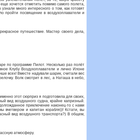
о еще хочется отметить помимо самого полета,
 узнали много интересного о том, как готовят
ыло пройти посвящение в воздухоплаватели и
рекрасное путешествие. Мастер своего дела,
ре по программе Пилот. Несколько раз полёт
омное Клубу Воздухоплаватели и лично Илоне
чше всех! Вместе надували шарик, считали вес
елочку. Волк смотрит в лес, а Наташа в небо,
именно этот сюрприз я подготовила для своих,
ый вид воздушного судна, крайне капризный.
 долгожданное приключение наконец-то с нами
мы вчетвером и капитан корабля))! Кстати, вы
асный вид воздушного транспорта?) В общем,
лассную атмосферу.