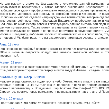
Хотели выразить огромную благодарность коллективу данной компании,
незабываемые впечатления и самое главное обеспечили безопасность. 
любящие свое дело и профессионально относящихся к своему призванию, за 
важно было -действия. Всё проходило, спокойно, четко и безопасно - и сам
Полноценным полет сделали непринуждённые комментарии, которые сделал
чувствовали себя весь полет, благодаря Владимиру, профессионализм и чу
Волнений не было к слову совсем, ключевую роль для нас сыграли эти люди,
данном путешествие. Так же моменты запечатлели на фото и видео - нез
смогли насладится полетом, и полностью погрузится в ощущение полета, и
Илоне и Владимиру, побольше хороших моментов жизни и ясного неба, отд
отношение! Мы были рады, что вы разделили с нами наше счастье, становлен
Анна. 11 июля
Это, конечно, полнейший восторг и какая-то магия. От воздуха тебя отделяе
300м и можешь потрогать воздух, нет никакой железной кабины и сте
невероятный.
Ксения. 28 июня
Яркое, красочное и захватывающее утро в чудесной компании. Это уроган э
от видов которые открываются сверху, а какой воздух! Ммммм.... сладкий, при
Анатолий Гущин, актер. 17 июня
Человек всегда стремился подняться в небо! Хотел летать и парить как птица!
впервые в жизни, на 44-ом году жизни, поднялся в небо на первом летате
момент человечеству – Воздушный Шар братьев Монгольфье! Это ВОСТОР
Стремитесь постичь новые возможности познавать мир и нашу планету! Подни
Ольга. 15 января
Ребятааааааа!!! Это бомба!!! Оранжевая, летающая бомба ЭМОЦИЙ!!!!!