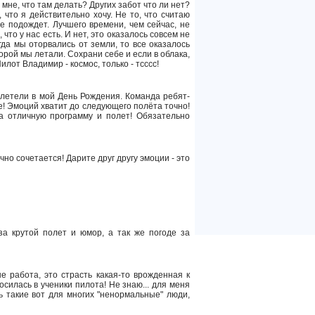
а мне, что там делать? Других забот что ли нет?
 что я действительно хочу. Не то, что считаю
Не подождет. Лучшего времени, чем сейчас, не
то у нас есть. И нет, это оказалось совсем не
гда мы оторвались от земли, то все оказалось
орой мы летали. Сохрани себе и если в облака,
илот Владимир - космос, только - тсссс!
летели в мой День Рождения. Команда ребят-
! Эмоций хватит до следующего полёта точно!
а отличную программу и полет! Обязательно
но сочетается! Дарите друг другу эмоции - это
за крутой полет и юмор, а так же погоде за
е работа, это страсть какая-то врожденная к
силась в ученики пилота! Не знаю... для меня
ть такие вот для многих "ненормальные" люди,