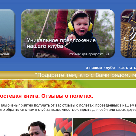
о нашем клубе
как стат
|
Гостевая книга. Отзывы о полетах.
Нам очень приятно получать от вас отзывы о полетах, проведенных в нашем 
кто обратился к нам в клуб за возможностью открыть для себя или своих дру