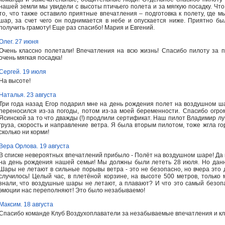
нашей земли мы увидели с высоты птичьего полета и за мягкую посадку. Чт
то, что также оставило приятные впечатления – подготовка к полету, где мы
шар, за счет чего он поднимается в небе и опускается ниже. Приятно б
получить грамоту! Еще раз спасибо! Мария и Евгений.
Олег. 27 июня
Очень классно полетали! Впечатления на всю жизнь! Спасибо пилоту за п
очень мягкая посадка!
Сергей. 19 июля
На высоте!
Наталья. 23 августа
Три года назад Егор подарил мне на день рождения полет на воздушном ша
переносился из-за погоды, потом из-за моей беременности. Спасибо огр
Ясинской за то что дважды (!) продлили сертификат. Наш пилот Владимир лу
груза, скорость и направление ветра. Я была вторым пилотом, тоже жгла гор
сколько ни корми!
Вера Орлова. 19 августа
В списке невероятных впечатлений прибыло - Полёт на воздушном шаре! Да 
на день рождения нашей семьи! Мы должны были лететь 28 июля. Но данн
Шары не летают в сильные порывы ветра - это не безопасно, но вчера это
случилось! Целый час, в плетёной корзине, на высоте 500 метров, только 
знали, что воздушные шары не летают, а плавают? И что это самый безоп
эмоции нас переполняют! Это было незабываемо!
Максим. 18 августа
Спасибо команде Клуб Воздухоплаватели за незабываемые впечатления и к