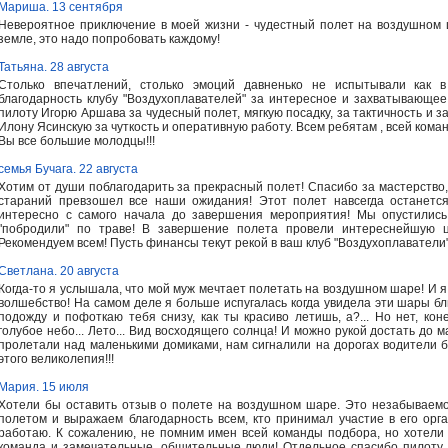
Мариша. 13 сентября
Невероятное приключение в моей жизни - чудестный полет на воздушном 
земле, это надо попробовать каждому!
Татьяна. 28 августа
Столько впечатлений, столько эмоций давненько не испытывали как в 
благодарность клубу "Воздухоплавателей" за интересное и захватывающе
пилоту Игорю Аршава за чудесный полет, мягкую посадку, за тактичность и з
Илону Ясинскую за чуткость и оперативную работу. Всем ребятам , всей кома
Вы все большие молодцы!!!
семья Бучага. 22 августа
Хотим от души поблагодарить за прекрасный полет! Спасибо за мастерство,
стараний превзошел все наши ожидания! Этот полет навсегда останетс
интересно с самого начала до завершения мероприятия! Мы опустились
"побродили" по траве! В завершение полета провели интереснейшую ц
Рекомендуем всем! Пусть финансы текут рекой в ваш клуб "Воздухоплаватели
Светлана. 20 августа
Когда-то я услышала, что мой муж мечтает полетать на воздушном шаре! И я
волшебство! На самом деле я больше испугалась когда увидела эти шары близ
подожду и пофоткаю тебя снизу, как ты красиво летишь, а?... Но нет, кон
голубое небо... Лето... Вид восходящего солнца! И можно рукой достать до 
пролетали над маленькими домиками, нам сигналили на дорогах водители бо
этого великолепия!!!
Мария. 15 июля
Хотели бы оставить отзыв о полете на воздушном шаре. Это незабываемо
полетом и выражаем благодарность всем, кто принимал участие в его орг
работаю. К сожалению, не помним имен всей команды подбора, но хотели 
команда и замечательные, общительные люди! Отдельное спасибо пилоту за