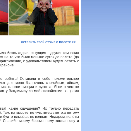
оставить свой отзыв о полете >>
ыла безвыходная ситуация - другая компания
ря на то что было меньше суток до полета (да
риключение, с удовольствием будем летать с
м районе
е ребята! Оставили о себе положительное
лет для меня был очень спокойным, лёгким,
писать свои эмоции и чувства. Я ни о чем не
лоту Владимиру за моё спокойствие во время
тва! Какие ощущения? Их трудно передать
. Там, на высоте, не чувствуешь ветр,а потому
 как будто плывёшь по волнам. Недаром, полёты
! Спасибо моему бессменному компаньону и