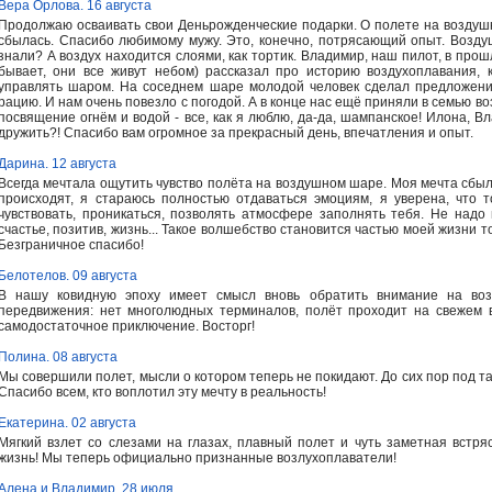
Вера Орлова. 16 августа
Продолжаю осваивать свои Деньрожденческие подарки. О полете на воздушн
сбылась. Спасибо любимому мужу. Это, конечно, потрясающий опыт. Возд
знали? А воздух находится слоями, как тортик. Владимир, наш пилот, в про
бывает, они все живут небом) рассказал про историю воздухоплавания, ка
управлять шаром. На соседнем шаре молодой человек сделал предложени
рацию. И нам очень повезло с погодой. А в конце нас ещё приняли в семью в
посвящение огнём и водой - все, как я люблю, да-да, шампанское! Илона, 
дружить?! Спасибо вам огромное за прекрасный день, впечатления и опыт.
Дарина. 12 августа
Всегда мечтала ощутить чувство полёта на воздушном шаре. Моя мечта сбылас
происходят, я стараюсь полностью отдаваться эмоциям, я уверена, что 
чувствовать, проникаться, позволять атмосфере заполнять тебя. Не надо п
счастье, позитив, жизнь... Такое волшебство становится частью моей жизни 
Безграничное спасибо!
Белотелов. 09 августа
В нашу ковидную эпоху имеет смысл вновь обратить внимание на возд
передвижения: нет многолюдных терминалов, полёт проходит на свежем 
самодостаточное приключение. Восторг!
Полина. 08 августа
Мы совершили полет, мысли о котором теперь не покидают. До сих пор под та
Спасибо всем, кто воплотил эту мечту в реальность!
Екатерина. 02 августа
Мягкий взлет со слезами на глазах, плавный полет и чуть заметная встря
жизнь! Мы теперь официально признанные возлухоплаватели!
Алена и Владимир. 28 июля