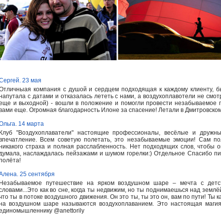
Сергей. 23 мая
Отличныая компания с душой и сердцем подходящая к каждому клиенту, б
напутала с датами и отказалась лететь с нами, а воздухоплавотели не смот
еще и выходной) - вошли в положение и помогли провести незабываемое п
вами еще. Огромная благодарность Илоне за спасение! Летали в Дмитровско
Ольга. 14 марта
Клуб "Воздухоплаватели" настоящие профессионалы, весёлые и дружны
впечатление. Всем советую полетать, это незабываемые эмоции! Сам по
никакого страха и полная расслабленность. Нет подходящих слов, чтобы о
думала, наслаждалась пейзажами и шумом горелки:) Отдельное Спасибо пи
полёта!
Алена. 25 сентября
Незабываемое путешествие на ярком воздушном шаре – мечта с детс
словами...Это как во сне, когда ты недвижим, но ты поднимаешься над землёй
что ты в потоке воздушного движения. Он это ты, ты это он, вам по пути! Ты
на воздушном шаре называются воздухоплаванием. Это настоящая магия
единомышленнику @anettorily