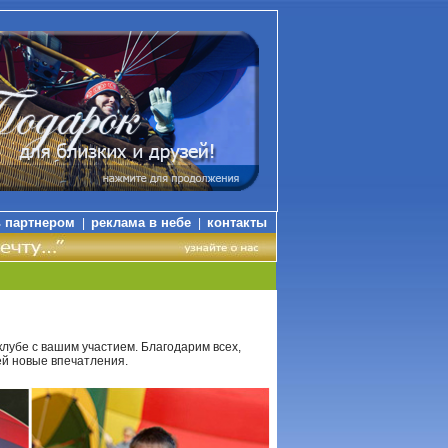
ь партнером
реклама в небе
контакты
|
|
клубе с вашим участием. Благодарим всех,
зей новые впечатления.