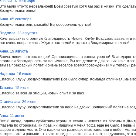
Ксения. 07 сентября
Это было что-то нереальное!!! Всем советую хотя бы раз в жизни это сделат
Воздухоплавателям!
Анна. 05 сентября
Воздухоплаватели, спасибо! Вы оооооочень крутые!
Людмила. 23 августа<
Хочу выразить огромную благодарность Илоне, Клубу Воздухоплаватели и н
все очень понравилось! Ждите нас зимой и только с Владимиром во главе!
Анна. 19 августа
Впечатление потрясающее! Организацияна высшем уровне! Благодарю кл
огромная благодарность за понимание, Вы все делаете для ваших клиентов!
вам за прекрасный полет и очень веселое времяпровождение! Мы теперь Граф
Надежда. 16 июля
Спасибо Клубу Воздухоплаватели! Все было супер! Команда отличная, мыв во
Татьяна. 15 июля
Спасибо за все! За эмоции, новый опыт и за вас!
Станислава. 26 июня
Спасибо Клубу Воздухоплаватели за небо на двоих! Волшебный полет на воз
Анна. 11 июня
Лет 8 назад, одним субботним утром, я ехала к невесте из Москвы в Дмит
глазела по сторонам. Ни прав, ни машины у меня тогда еще не было. Первый 
шаров в одном месте. Они парили как разноцветные капельки в небе - желтые
история, что и раньше - ты что-то видишь, это впечатляет, но думаешь, что э