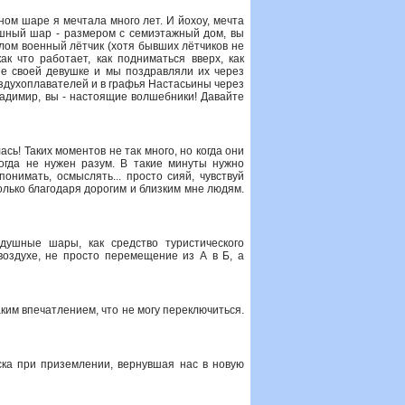
ом шаре я мечтала много лет. И йохоу, мечта
ушный шар - размером с семиэтажный дом, вы
шлом военный лётчик (хотя бывших лётчиков не
к что работает, как подниматься вверх, как
е своей девушке и мы поздравляли их через
оздухоплавателей и в графья Настасьины через
Владимир, вы - настоящие волшебники! Давайте
ь! Таких моментов не так много, но когда они
тогда не нужен разум. В такие минуты нужно
онимать, осмыслять... просто сияй, чувствуй
только благодаря дорогим и близким мне людям.
ушные шары, как средство туристического
воздухе, не просто перемещение из А в Б, а
ким впечатлением, что не могу переключиться.
ска при приземлении, вернувшая нас в новую