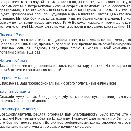
не про тебя. Кто-то другой на них летает и он, наверное, очень счастлив. Ну, 
Восемь лет мне потребовалось чтобы созреть и позволить себе сделать то,
правильным, а то что хочу - взлететь в небо на шарике. И... больше - это 
будет. Прошлое уже прошло. Будующее еще не настало. Настоящее - это все, ч
страшно. Мы оба боялись, когда ехали туда, не будем кривить душой. Но ко
совсем не так, каким представлялось. Клуб Воздухоплаватели - команда, с кот
то только с ними! Мы хохотали с момента встречи и до самого расставания!!! П
Полина. 17 мая
Давно мечтала о полёте на воздушном шаре, и мой муж исполнил мечту! По
нереальная! Опытные, дружные, веселые. Все прошло на высочайшем уровне
Спасибо большое Гладкову Владимиру, Игорю, Николаю и всей команде з
полетим с ними ещё раз!
Наталья. 04 мая
Такая обволакивающая тишина и только горелка нарушает ее! Но это гармонич
незабываемо и заряжает на все сто!
Сергей. 15 марта
Спасибо за Ваш профессионализм, и с этого полёта изменилось всё!
Евгения. 02 марта
Спасибо мужу за такой подарок, клубу за классное путешествие, пилоту 
отличный солнечный денек!
Александра. 15 октября
Воздухоплаватели, ребята, огромная вам благодарность, было круто! Это н
стихиям! Крепчайшие обьятия Владимиру Гладкову! Еще минута и я бы попро
это был не просто полет. До сих пор рефлексирую: как же здорово, что ес
смотрящие на мир куда шире самых великих мира сего!