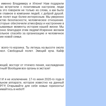
 а именно Владимиру и Илоне! Нам подарили
Нас встретили с позитивным настроем, люди
это говорили не только их слова, а как было
ое главное в компании людей, с доброй душой.
и полет еще более интересным. Мы уверенно
вство безопасности, человеческое отношение.
 которые обеспечили атмосферу и настроение в
абываемые моменты истории нашей жизни. Мы
менно благодаря этим людям! Искренне желаем
ельное спасибо за организацию и человечное
ие новой семьи.
т всего-то корзина. Ты летишь на высоте около
кол. Свободный полет. Эмоций куча. Кайф
моций, восторг от птичего пения, наслаждение
ятный! Вообщем все органы в экстазе!
 И я не исключение. 17-го июня 2020-го года я
льном аппарате, которое известно на данный
Г!!! Открывайте для себя новые горизонты!
майтесь в небо!!!