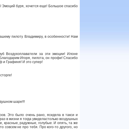
ь! Эмоций буря, хочется еще! Большое спасибо
ашему пилоту Владимиру, в особенности! Нам
уб Воздухоплаватели за эти эмоции! Илоне
 Благодарим Игоря, пилота, он профи! Спасибо
 и Графиня! И это супер!
сторге!
душном шаре!!!
ров. Это было очень рано, ясидела в такси и
раз в жизни я тогда увиделастолько воздушных
, красные, радужные, голубые. И опять, та же
то совсем не про тебя. Про кого-то другого, но