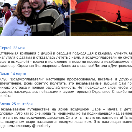
Сергей. 23 мая
Отличныая компания с душой и сердцем подходящая к каждому клиенту, б
напутала с датами и отказалась лететь с нами, а воздухоплавотели не смот
еще и выходной) - вошли в положение и помогли провести незабываемое п
вами еще. Огромная благодарность Илоне за спасение! Летали в Дмитровско
Ольга. 14 марта
Клуб "Воздухоплаватели" настоящие профессионалы, весёлые и дружны
впечатление. Всем советую полетать, это незабываемые эмоции! Сам по
никакого страха и полная расслабленность. Нет подходящих слов, чтобы о
думала, наслаждалась пейзажами и шумом горелки:) Отдельное Спасибо пи
полёта!
Алена. 25 сентября
Незабываемое путешествие на ярком воздушном шаре – мечта с детс
словами...Это как во сне, когда ты недвижим, но ты поднимаешься над землёй
что ты в потоке воздушного движения. Он это ты, ты это он, вам по пути! Ты
на воздушном шаре называются воздухоплаванием. Это настоящая магия
единомышленнику @anettorily