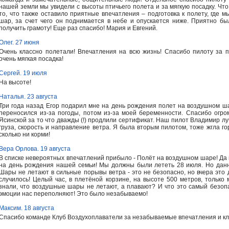
нашей земли мы увидели с высоты птичьего полета и за мягкую посадку. Чт
то, что также оставило приятные впечатления – подготовка к полету, где мы
шар, за счет чего он поднимается в небе и опускается ниже. Приятно б
получить грамоту! Еще раз спасибо! Мария и Евгений.
Олег. 27 июня
Очень классно полетали! Впечатления на всю жизнь! Спасибо пилоту за п
очень мягкая посадка!
Сергей. 19 июля
На высоте!
Наталья. 23 августа
Три года назад Егор подарил мне на день рождения полет на воздушном ша
переносился из-за погоды, потом из-за моей беременности. Спасибо огр
Ясинской за то что дважды (!) продлили сертификат. Наш пилот Владимир лу
груза, скорость и направление ветра. Я была вторым пилотом, тоже жгла гор
сколько ни корми!
Вера Орлова. 19 августа
В списке невероятных впечатлений прибыло - Полёт на воздушном шаре! Да 
на день рождения нашей семьи! Мы должны были лететь 28 июля. Но данн
Шары не летают в сильные порывы ветра - это не безопасно, но вчера это
случилось! Целый час, в плетёной корзине, на высоте 500 метров, только 
знали, что воздушные шары не летают, а плавают? И что это самый безоп
эмоции нас переполняют! Это было незабываемо!
Максим. 18 августа
Спасибо команде Клуб Воздухоплаватели за незабываемые впечатления и к