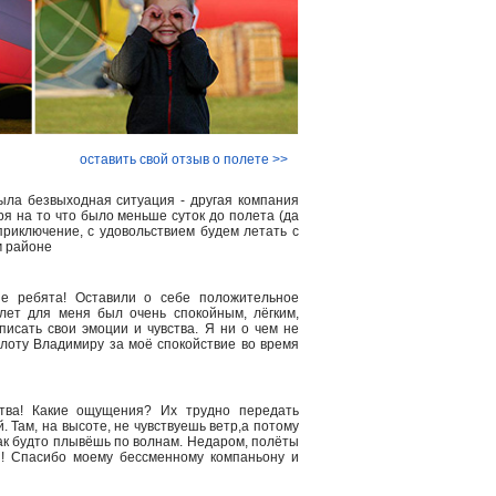
оставить свой отзыв о полете >>
ыла безвыходная ситуация - другая компания
ря на то что было меньше суток до полета (да
риключение, с удовольствием будем летать с
м районе
е ребята! Оставили о себе положительное
лет для меня был очень спокойным, лёгким,
писать свои эмоции и чувства. Я ни о чем не
лоту Владимиру за моё спокойствие во время
тва! Какие ощущения? Их трудно передать
. Там, на высоте, не чувствуешь ветр,а потому
 как будто плывёшь по волнам. Недаром, полёты
! Спасибо моему бессменному компаньону и