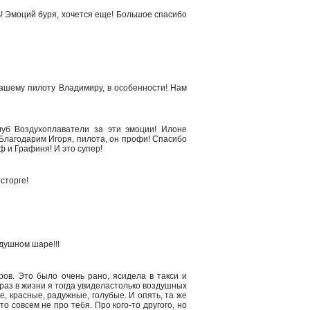
ь! Эмоций буря, хочется еще! Большое спасибо
ашему пилоту Владимиру, в особенности! Нам
уб Воздухоплаватели за эти эмоции! Илоне
 Благодарим Игоря, пилота, он профи! Спасибо
 и Графиня! И это супер!
сторге!
душном шаре!!!
ров. Это было очень рано, ясидела в такси и
раз в жизни я тогда увиделастолько воздушных
, красные, радужные, голубые. И опять, та же
то совсем не про тебя. Про кого-то другого, но