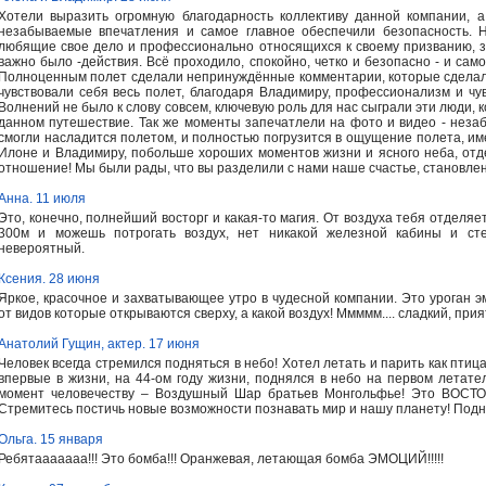
Хотели выразить огромную благодарность коллективу данной компании,
незабываемые впечатления и самое главное обеспечили безопасность. 
любящие свое дело и профессионально относящихся к своему призванию, за 
важно было -действия. Всё проходило, спокойно, четко и безопасно - и сам
Полноценным полет сделали непринуждённые комментарии, которые сделал
чувствовали себя весь полет, благодаря Владимиру, профессионализм и чу
Волнений не было к слову совсем, ключевую роль для нас сыграли эти люди,
данном путешествие. Так же моменты запечатлели на фото и видео - нез
смогли насладится полетом, и полностью погрузится в ощущение полета, и
Илоне и Владимиру, побольше хороших моментов жизни и ясного неба, отд
отношение! Мы были рады, что вы разделили с нами наше счастье, становлен
Анна. 11 июля
Это, конечно, полнейший восторг и какая-то магия. От воздуха тебя отделяе
300м и можешь потрогать воздух, нет никакой железной кабины и сте
невероятный.
Ксения. 28 июня
Яркое, красочное и захватывающее утро в чудесной компании. Это уроган э
от видов которые открываются сверху, а какой воздух! Ммммм.... сладкий, при
Анатолий Гущин, актер. 17 июня
Человек всегда стремился подняться в небо! Хотел летать и парить как птица!
впервые в жизни, на 44-ом году жизни, поднялся в небо на первом летате
момент человечеству – Воздушный Шар братьев Монгольфье! Это ВОСТОР
Стремитесь постичь новые возможности познавать мир и нашу планету! Подни
Ольга. 15 января
Ребятааааааа!!! Это бомба!!! Оранжевая, летающая бомба ЭМОЦИЙ!!!!!