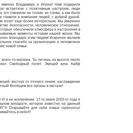
 а именно Владимиру и Илоне! Нам подарили
Нас встретили с позитивным настроем, люди
это говорили не только их слова, а как было
ое главное в компании людей, с доброй душой.
и полет еще более интересным. Мы уверенно
вство безопасности, человеческое отношение.
 которые обеспечили атмосферу и настроение в
абываемые моменты истории нашей жизни. Мы
менно благодаря этим людям! Искренне желаем
ельное спасибо за организацию и человечное
ие новой семьи.
т всего-то корзина. Ты летишь на высоте около
кол. Свободный полет. Эмоций куча. Кайф
моций, восторг от птичего пения, наслаждение
ятный! Вообщем все органы в экстазе!
 И я не исключение. 17-го июня 2020-го года я
льном аппарате, которое известно на данный
Г!!! Открывайте для себя новые горизонты!
майтесь в небо!!!