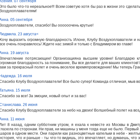
Ксения. 07 сентября
Это было что-то нереальное!!! Всем советую хотя бы раз в жизни это сделат
Воздухоплавателям!
Анна. 05 сентября
Воздухоплаватели, спасибо! Вы оооооочень крутые!
Людмила. 23 августа<
Хочу выразить огромную благодарность Илоне, Клубу Воздухоплаватели и н
все очень понравилось! Ждите нас зимой и только с Владимиром во главе!
Анна. 19 августа
Впечатление потрясающее! Организацияна высшем уровне! Благодарю кл
огромная благодарность за понимание, Вы все делаете для ваших клиентов!
вам за прекрасный полет и очень веселое времяпровождение! Мы теперь Граф
Надежда. 16 июля
Спасибо Клубу Воздухоплаватели! Все было супер! Команда отличная, мыв во
Татьяна. 15 июля
Спасибо за все! За эмоции, новый опыт и за вас!
Станислава. 26 июня
Спасибо Клубу Воздухоплаватели за небо на двоих! Волшебный полет на воз
Анна. 11 июня
Лет 8 назад, одним субботним утром, я ехала к невесте из Москвы в Дмит
глазела по сторонам. Ни прав, ни машины у меня тогда еще не было. Первый 
шаров в одном месте. Они парили как разноцветные капельки в небе - желтые
история, что и раньше - ты что-то видишь, это впечатляет, но думаешь, что э