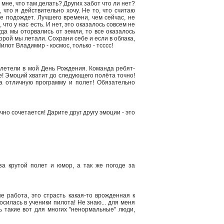
а мне, что там делать? Других забот что ли нет?
 что я действительно хочу. Не то, что считаю
Не подождет. Лучшего времени, чем сейчас, не
то у нас есть. И нет, это оказалось совсем не
гда мы оторвались от земли, то все оказалось
орой мы летали. Сохрани себе и если в облака,
илот Владимир - космос, только - тсссс!
летели в мой День Рождения. Команда ребят-
! Эмоций хватит до следующего полёта точно!
а отличную программу и полет! Обязательно
но сочетается! Дарите друг другу эмоции - это
за крутой полет и юмор, а так же погоде за
е работа, это страсть какая-то врожденная к
силась в ученики пилота! Не знаю... для меня
ть такие вот для многих "ненормальные" люди,