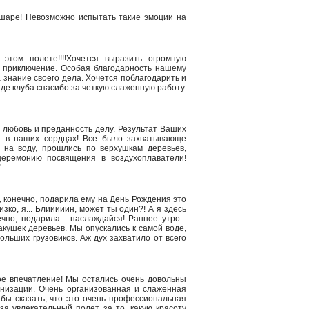
шаре! Невозможно испытать такие эмоции на
этом полете!!!!Хочется выразить огромную
е приключение. Особая благодарность нашему
а знание своего дела. Хочется поблагодарить и
нде клуба спасибо за четкую слаженную работу.
 любовь и преданность делу. Результат Ваших
я в наших сердцах! Все было захватывающе
 на воду, прошлись по верхушкам деревьев,
еремонию посвящения в воздухоплаватели!
"
, конечно, подарила ему на День Рождения это
ко, я... Блииииин, может ты один?! А я здесь
ечно, подарила - наслаждайся! Раннее утро...
макушек деревьев. Мы опускались к самой воде,
льших грузовиков. Аж дух захватило от всего
е впечатление! Мы остались очень довольны
анизации. Очень организованная и слаженная
бы сказать, что это очень профессиональная
 увлекательный полет, за то, какую красоту