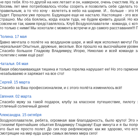
не про тебя. Кто-то другой на них летает и он, наверное, очень счастлив. Ну, 
Восемь лет мне потребовалось чтобы созреть и позволить себе сделать то,
правильным, а то что хочу - взлететь в небо на шарике. И... больше - это 
будет. Прошлое уже прошло. Будующее еще не настало. Настоящее - это все, ч
страшно. Мы оба боялись, когда ехали туда, не будем кривить душой. Но ко
совсем не так, каким представлялось. Клуб Воздухоплаватели - команда, с кот
то только с ними! Мы хохотали с момента встречи и до самого расставания!!! П
Полина. 17 мая
Давно мечтала о полёте на воздушном шаре, и мой муж исполнил мечту! По
нереальная! Опытные, дружные, веселые. Все прошло на высочайшем уровне
Спасибо большое Гладкову Владимиру, Игорю, Николаю и всей команде з
полетим с ними ещё раз!
Наталья. 04 мая
Такая обволакивающая тишина и только горелка нарушает ее! Но это гармонич
незабываемо и заряжает на все сто!
Сергей. 15 марта
Спасибо за Ваш профессионализм, и с этого полёта изменилось всё!
Евгения. 02 марта
Спасибо мужу за такой подарок, клубу за классное путешествие, пилоту 
отличный солнечный денек!
Александра. 15 октября
Воздухоплаватели, ребята, огромная вам благодарность, было круто! Это н
стихиям! Крепчайшие обьятия Владимиру Гладкову! Еще минута и я бы попро
это был не просто полет. До сих пор рефлексирую: как же здорово, что ес
смотрящие на мир куда шире самых великих мира сего!