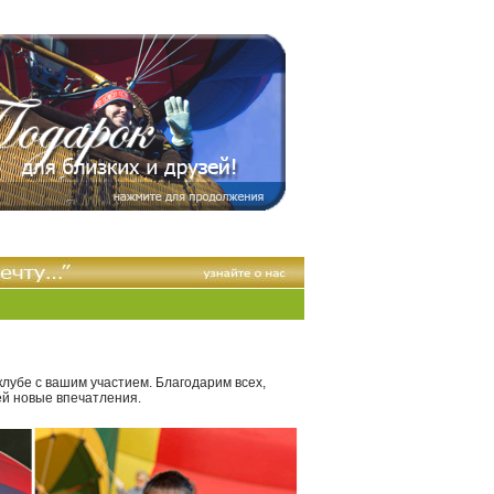
ь партнером
реклама в небе
контакты
|
|
клубе с вашим участием. Благодарим всех,
зей новые впечатления.