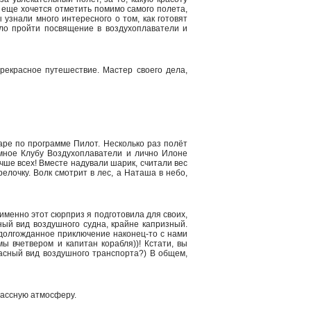
о еще хочется отметить помимо самого полета,
 узнали много интересного о том, как готовят
ыло пройти посвящение в воздухоплаватели и
рекрасное путешествие. Мастер своего дела,
ре по программе Пилот. Несколько раз полёт
омное Клубу Воздухоплаватели и лично Илоне
чше всех! Вместе надували шарик, считали вес
елочку. Волк смотрит в лес, а Наташа в небо,
именно этот сюрприз я подготовила для своих,
ый вид воздушного судна, крайне капризный.
 долгожданное приключение наконец-то с нами
мы вчетвером и капитан корабля))! Кстати, вы
асный вид воздушного транспорта?) В общем,
лассную атмосферу.