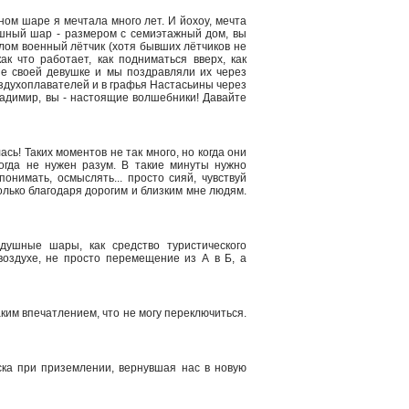
ом шаре я мечтала много лет. И йохоу, мечта
ушный шар - размером с семиэтажный дом, вы
шлом военный лётчик (хотя бывших лётчиков не
к что работает, как подниматься вверх, как
е своей девушке и мы поздравляли их через
оздухоплавателей и в графья Настасьины через
Владимир, вы - настоящие волшебники! Давайте
ь! Таких моментов не так много, но когда они
тогда не нужен разум. В такие минуты нужно
онимать, осмыслять... просто сияй, чувствуй
только благодаря дорогим и близким мне людям.
ушные шары, как средство туристического
воздухе, не просто перемещение из А в Б, а
ким впечатлением, что не могу переключиться.
ска при приземлении, вернувшая нас в новую