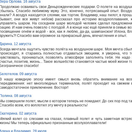
Вера Орлова. 16 августа
Продолжаю осваивать свои Деньрожденческие подарки. О полете на воздушн
сбылась. Спасибо любимому мужу. Это, конечно, потрясающий опыт. Возд
знали? А воздух находится слоями, как тортик. Владимир, наш пилот, в про
бывает, они все живут небом) рассказал про историю воздухоплавания, ка
управлять шаром. На соседнем шаре молодой человек сделал предложени
рацию. И нам очень повезло с погодой. А в конце нас ещё приняли в семью в
посвящение огнём и водой - все, как я люблю, да-да, шампанское! Илона, 
дружить?! Спасибо вам огромное за прекрасный день, впечатления и опыт.
Дарина. 12 августа
Всегда мечтала ощутить чувство полёта на воздушном шаре. Моя мечта сбылас
происходят, я стараюсь полностью отдаваться эмоциям, я уверена, что 
чувствовать, проникаться, позволять атмосфере заполнять тебя. Не надо п
счастье, позитив, жизнь... Такое волшебство становится частью моей жизни 
Безграничное спасибо!
Белотелов. 09 августа
В нашу ковидную эпоху имеет смысл вновь обратить внимание на возд
передвижения: нет многолюдных терминалов, полёт проходит на свежем 
самодостаточное приключение. Восторг!
Полина. 08 августа
Мы совершили полет, мысли о котором теперь не покидают. До сих пор под та
Спасибо всем, кто воплотил эту мечту в реальность!
Екатерина. 02 августа
Мягкий взлет со слезами на глазах, плавный полет и чуть заметная встря
жизнь! Мы теперь официально признанные возлухоплаватели!
Алена и Владимир. 28 июля