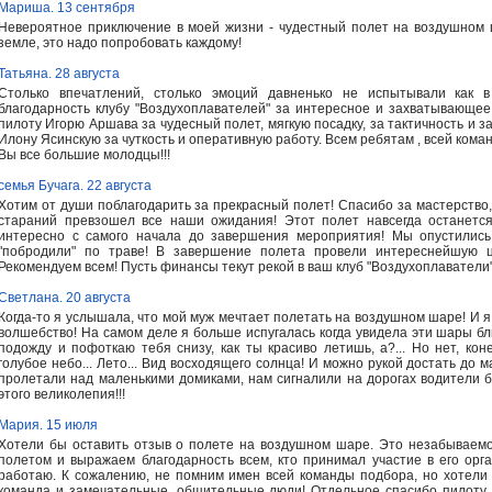
Мариша. 13 сентября
Невероятное приключение в моей жизни - чудестный полет на воздушном 
земле, это надо попробовать каждому!
Татьяна. 28 августа
Столько впечатлений, столько эмоций давненько не испытывали как в 
благодарность клубу "Воздухоплавателей" за интересное и захватывающе
пилоту Игорю Аршава за чудесный полет, мягкую посадку, за тактичность и з
Илону Ясинскую за чуткость и оперативную работу. Всем ребятам , всей кома
Вы все большие молодцы!!!
семья Бучага. 22 августа
Хотим от души поблагодарить за прекрасный полет! Спасибо за мастерство,
стараний превзошел все наши ожидания! Этот полет навсегда останетс
интересно с самого начала до завершения мероприятия! Мы опустились
"побродили" по траве! В завершение полета провели интереснейшую ц
Рекомендуем всем! Пусть финансы текут рекой в ваш клуб "Воздухоплаватели
Светлана. 20 августа
Когда-то я услышала, что мой муж мечтает полетать на воздушном шаре! И я
волшебство! На самом деле я больше испугалась когда увидела эти шары близ
подожду и пофоткаю тебя снизу, как ты красиво летишь, а?... Но нет, кон
голубое небо... Лето... Вид восходящего солнца! И можно рукой достать до 
пролетали над маленькими домиками, нам сигналили на дорогах водители бо
этого великолепия!!!
Мария. 15 июля
Хотели бы оставить отзыв о полете на воздушном шаре. Это незабываемо
полетом и выражаем благодарность всем, кто принимал участие в его орг
работаю. К сожалению, не помним имен всей команды подбора, но хотели 
команда и замечательные, общительные люди! Отдельное спасибо пилоту за