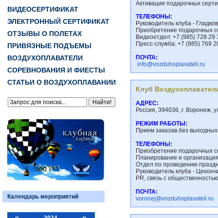
Активация подарочных сертифи
ВИДЕОСЕРТИФИКАТ
ТЕЛЕФОНЫ:
ЭЛЕКТРОННЫЙ СЕРТИФИКАТ
Руководитель клуба - Гладко
Приобретение подарочных сер
ОТЗЫВЫ О ПОЛЕТАХ
Видеоотдел: +7 (985) 728 29 
Пресс-служба: +7 (985) 769 2
ПРИВЯЗНЫЕ ПОДЪЕМЫ
ВОЗДУХОПЛАВАТЕЛИ
ПОЧТА:
info@vozduhoplavateli.ru
СОРЕВНОВАНИЯ И ФИЕСТЫ
СТАТЬИ О ВОЗДУХОПЛАВАНИИ
Клуб Воздухоплавател
АДРЕС:
Россия, 394036, г. Воронеж, 
РЕЖИМ РАБОТЫ:
Прием заказав без выходных 
ТЕЛЕФОНЫ:
Приобретение подарочных се
Планирование и организация 
Отдел по проведению праздн
Руководитель клуба - Цихончи
PR, связь с общественностью
ПОЧТА:
Календарь мероприятий
voronej@vozduhoplavateli.ru
«
»
2024