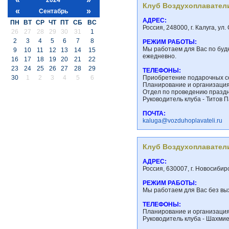
Клуб Воздухоплавател
«
»
Сентабрь
АДРЕС:
ПН
ВТ
СР
ЧТ
ПТ
СБ
ВС
Россия, 248000, г. Калуга, ул
26
27
28
29
30
31
1
2
3
4
5
6
7
8
РЕЖИМ РАБОТЫ:
Мы работаем для Вас по будня
9
10
11
12
13
14
15
ежедневно.
16
17
18
19
20
21
22
23
24
25
26
27
28
29
ТЕЛЕФОНЫ:
30
1
2
3
4
5
6
Приобретение подарочных се
Планирование и организация 
Отдел по проведению праздн
Руководитель клуба - Титов П
ПОЧТА:
kaluga@vozduhoplavateli.ru
Клуб Воздухоплавател
АДРЕС:
Россия, 630007, г. Новосибир
РЕЖИМ РАБОТЫ:
Мы работаем для Вас без вых
ТЕЛЕФОНЫ:
Планирование и организация 
Руководитель клуба - Шахмие