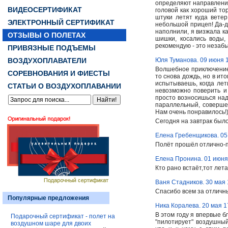
определяют направление 
ВИДЕОСЕРТИФИКАТ
головой как хороший то
штуки летят куда вете
ЭЛЕКТРОННЫЙ СЕРТИФИКАТ
небольшой прицеп! Да-да
наполнили, я визжала к
ОТЗЫВЫ О ПОЛЕТАХ
шишки, косались воды, 
рекомендую - это незабыв
ПРИВЯЗНЫЕ ПОДЪЕМЫ
ВОЗДУХОПЛАВАТЕЛИ
Юля Туманова. 09 июня 
Волшебное приключение,
СОРЕВНОВАНИЯ И ФИЕСТЫ
то снова дождь, но в ит
испытываешь, когда лет
СТАТЬИ О ВОЗДУХОПЛАВАНИИ
невозможно поверить и 
просто возносишься над
параллельный, совершен
Нам очень понравилось!
Сегодня на завтрак был
Елена Гребенщикова. 05
Полёт прошёл отлично-п
Елена Пронина. 01 июня
Кто рано встаёт,тот лет
Ваня Стадников. 30 мая 
Спасибо всем за отличн
Популярные предложения
Ника Коралева. 20 мая 1
В этом году я впервые б
Подарочный сертификат - полет на
"пилотирует" воздушный
воздушном шаре для двоих