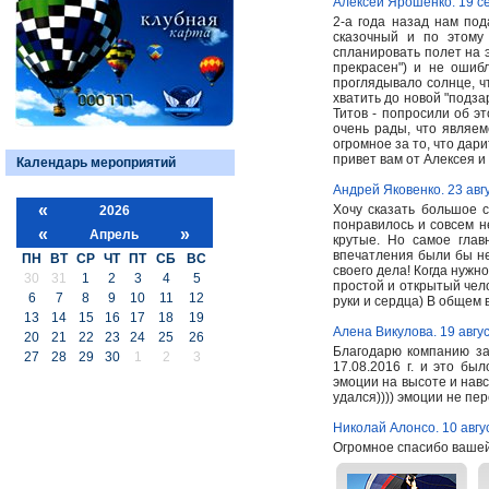
Алексей Ярошенко. 19 с
2-а года назад нам под
сказочный и по этому
спланировать полет на 
прекрасен") и не ошиб
проглядывало солнце, ч
хватить до новой "подз
Титов - попросили об э
очень рады, что являем
огромное за то, что дар
привет вам от Алексея и
Календарь мероприятий
Андрей Яковенко. 23 авг
«
Хочу сказать большое 
2026
понравилось и совсем н
«
»
Апрель
крутые. Но самое глав
впечатления были бы не
ПН
ВТ
СР
ЧТ
ПТ
СБ
ВС
своего дела! Когда нужн
30
31
1
2
3
4
5
простой и открытый чел
6
7
8
9
10
11
12
руки и сердца) В общем 
13
14
15
16
17
18
19
Алена Викулова. 19 авгу
20
21
22
23
24
25
26
Благодарю компанию за
27
28
29
30
1
2
3
17.08.2016 г. и это б
эмоции на высоте и навс
удался)))) эмоции не пе
Николай Алонсо. 10 авгу
Огромное спасибо вашей