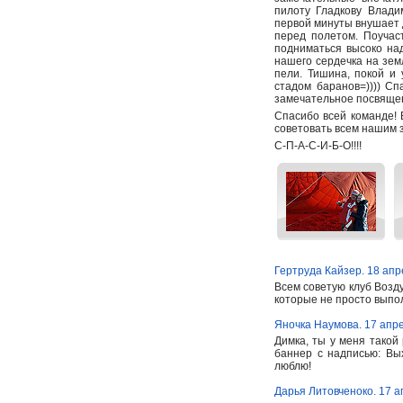
пилоту Гладкову Влади
первой минуты внушает 
перед полетом. Поучас
подниматься высоко над
нашего сердечка на зем
пели. Тишина, покой и
стадом баранов=)))) Сп
замечательное посвящен
Спасибо всей команде! 
советовать всем нашим 
С-П-А-С-И-Б-О!!!!
Гертруда Кайзер. 18 апр
Всем советую клуб Возд
которые не просто выпол
Яночка Наумова. 17 апр
Димка, ты у меня такой
баннер с надписью: Вы
люблю!
Дарья Литовченоко. 17 а