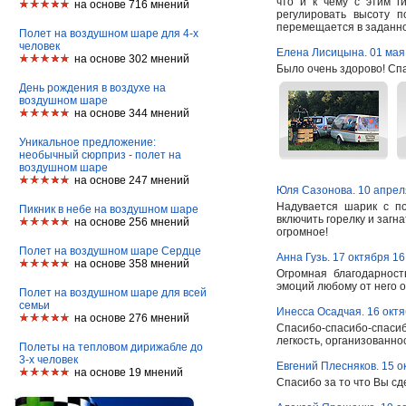
что и к чему с этим г
на основе 716 мнений
регулировать высоту 
перемещается в заданно
Полет на воздушном шаре для 4-х
человек
Елена Лисицына. 01 мая
на основе 302 мнений
Было очень здорово! Сп
День рождения в воздухе на
воздушном шаре
на основе 344 мнений
Уникальное предложение:
необычный сюрприз - полет на
воздушном шаре
на основе 247 мнений
Юля Сазонова. 10 апрел
Надувается шарик с п
Пикник в небе на воздушном шаре
включить горелку и загна
на основе 256 мнений
огромное!
Полет на воздушном шаре Сердце
Анна Гузь. 17 октября 16
на основе 358 мнений
Огромная благодарност
эмоций любому от него 
Полет на воздушном шаре для всей
семьи
Инесса Осадчая. 16 октя
на основе 276 мнений
Спасибо-спасибо-спасиб
легкость, организованнос
Полеты на тепловом дирижабле до
3-х человек
Евгений Плесняков. 15 о
на основе 19 мнений
Спасибо за то что Вы сд