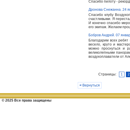
Спасибо пилоту - рекор
Дронова Снежанна. 24 я
Спасибо клубу Воздухо
счастливыми. Я переста
И конечно спасибо меро
его экипаж. Желаем про
Бобров Андрей. 07 янва
Благодарим всех ребят 
весело, круто и мастер
можно проснуться и р
великолепными панорам
воздухоплаватели от Але
Страницы:
1
2
<
Вернуться
© 2025 Все права защищены