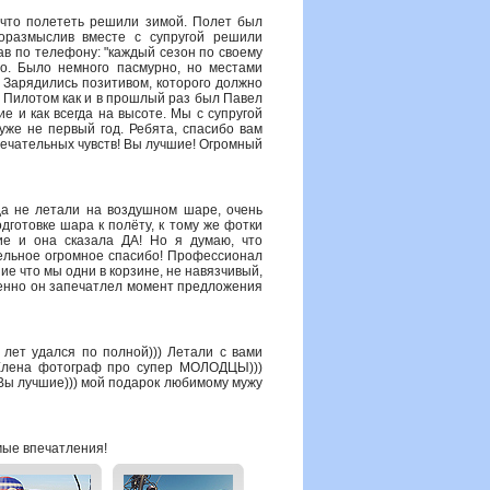
, что полететь решили зимой. Полет был
оразмыслив вместе с супругой решили
ав по телефону: "каждый сезон по своему
ло. Было немного пасмурно, но местами
 Зарядились позитивом, которого должно
. Пилотом как и в прошлый раз был Павел
е и как всегда на высоте. Мы с супругой
уже не первый год. Ребята, спасибо вам
мечательных чувств! Вы лучшие! Огромный
да не летали на воздушном шаре, очень
дготовке шара к полёту, к тому же фотки
ие и она сказала ДА! Но я думаю, что
дельное огромное спасибо! Профессионал
ие что мы одни в корзине, не навязчивый,
именно он запечатлел момент предложения
лет удался по полной))) Летали с вами
, Елена фотограф про супер МОЛОДЦЫ)))
 Вы лучшие))) мой подарок любимому мужу
мые впечатления!