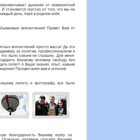
 перехватывает дыхание от невероятной
 И становится грустно от того, что мы не
каждый день, паря в родном небе.
абываемые впечатления! Привет Вам от
ятных впечатлений просто масса! Да что
ладимиру за позитив, профессионализм и
 что было совсем не страшно.. Для меня-
подарить близкому человеку свободу без
 дать полет! А Ваши знания, опыт, навыки
хищение! Процветания вам и успехов!
нашему пилоту и фотографу, все было
мную благодарность Вашему клубу за
! Отдельно огромное спасибо Вашему