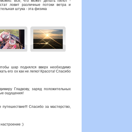
зможно. Все, что может делать пилот -
стат ловит различные потоки ветра и
тельная штука - эта физика
чтобы шар поднялся вверх необходимо
жать его ох как не легко! Красота! Спасибо
димиру Гладкову, заряд положительных
мые ощущения!
 путешествие!!! Спасибо за мастерство,
 настроение :)