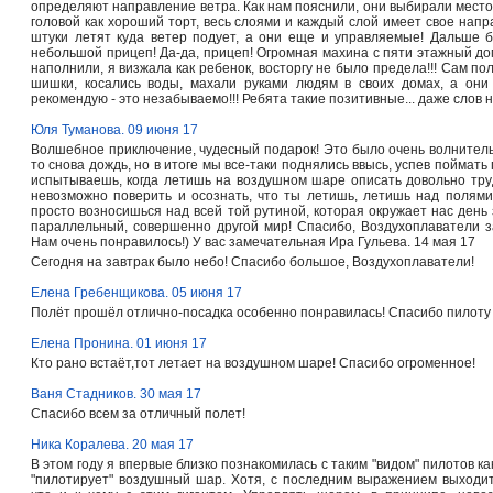
определяют направление ветра. Как нам пояснили, они выбирали место с
головой как хороший торт, весь слоями и каждый слой имеет свое напр
штуки летят куда ветер подует, а они еще и управляемые! Дальше 
небольшой прицеп! Да-да, прицеп! Огромная махина с пяти этажный дом 
наполнили, я визжала как ребенок, восторгу не было предела!!! Сам п
шишки, косались воды, махали руками людям в своих домах, а они з
рекомендую - это незабываемо!!! Ребята такие позитивные... даже слов н
Юля Туманова. 09 июня 17
Волшебное приключение, чудесный подарок! Это было очень волнительн
то снова дождь, но в итоге мы все-таки поднялись ввысь, успев поймать
испытываешь, когда летишь на воздушном шаре описать довольно труд
невозможно поверить и осознать, что ты летишь, летишь над полями, 
просто возносишься над всей той рутиной, которая окружает нас день 
параллельный, совершенно другой мир! Спасибо, Воздухоплаватели за
Нам очень понравилось!) У вас замечательная
Ира Гульева. 14 мая 17
Сегодня на завтрак было небо! Спасибо большое, Воздухоплаватели!
Елена Гребенщикова. 05 июня 17
Полёт прошёл отлично-посадка особенно понравилась! Спасибо пилоту
Елена Пронина. 01 июня 17
Кто рано встаёт,тот летает на воздушном шаре! Спасибо огроменное!
Ваня Стадников. 30 мая 17
Спасибо всем за отличный полет!
Ника Коралева. 20 мая 17
В этом году я впервые близко познакомилась с таким "видом" пилотов как
"пилотирует" воздушный шар. Хотя, с последним выражением выходит