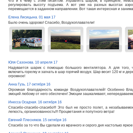
что и к чему с этим гигантом. Управлять шаром, в принципе, нево
регулировать высоту подъема. А вот уже на разных высотах аэро
перемещается в заданном направлении. Вот такая интересная и занима
Елена Лисицына. 01 мая 17
Было очень здорово! Спасибо, Воздухоплаватели!
Юля Сазонова. 10 апреля 17
Надувается шарик с помощью большого вентилятора. А для того, 
включить горелку и загнать в шар горячий воздух. Шар весит 120 кг и дер
огромное!
Анна Гузь. 17 октября 16
Огромная благодарность команде Воздухоплавателей! Особенно Вла
эмоций любому от него обеспечен! Эмоции зашкаливают, непередавае
Инесса Осадчая. 16 октября 16
Спасибо-спасибо-спасибо!!! Это был не просто полет, а незабываемое
легкость, организованность!!! Процветания и попутного ветра!
Евгений Плесняков. 15 октября 16
Спасибо за то что Вы сделали из мрачного и серого дня настолько яркое