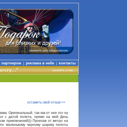
ь партнером
реклама в небе
контакты
|
|
оставить свой отзыв >>
ма. Оригинальный, так как от нее это ну
ыл с датой полета, прямо на мой День
ски приключений))) Проехав от метро на
 по маленькому черному шарику пилоты