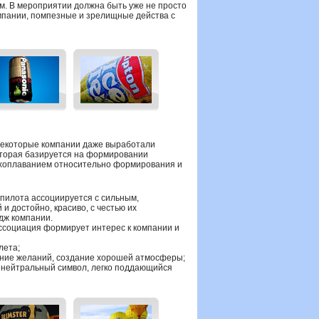
м. В мероприятии должна быть уже не просто
омпании, помпезные и зрелищные действа с
некоторые компании даже выработали
которая базируется на формировании
ухоплаванием относительно формирования и
пилота ассоциируется с сильным,
и достойно, красиво, с честью их
дж компании.
ссоциация формирует интерес к компании и
лета;
ение желаний, создание хорошей атмосферы;
 нейтральный символ, легко поддающийся