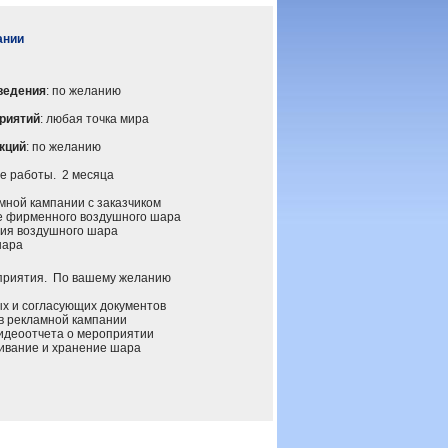
ании
ведения
: по желанию
риятий
: любая точка мира
кций
: по желанию
 работы. 2 месяца
ной кампании с заказчиком
 фирменного воздушного шара
ия воздушного шара
шара
иятия. По вашему желанию
 и согласующих документов
 рекламной кампании
деоотчета о мероприятии
вание и хранение шара