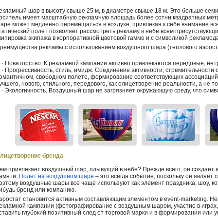
екламный шар в высоту свыше 25 м, в диаметре свыше 18 м. Это больше сем
оситель имеет масштабную рекламную площадь более сотни квадратных мет
аре может медленно перемещаться в воздухе, привлекая к себе внимание вс
татический полет позволяет рассмотреть рекламу в небе всем присутствующ
кипировка экипажа в корпоративной цветовой гамме и с символикой рекламод
реимущества рекламы с использованием воздушного шара (теплового аэрост
 Новаторство. К рекламной кампании активно привлекаются передовые, не
 Прогрессивность, стиль, имидж. Соединение активности, стремительности с
омантичном, свободном полете, формирование соответствующих ассоциаций 
учшего, нового, стильного, передового, как олицетворение реальности, а не т
 Экологичность. Воздушный шар не загрязняет окружающую среду, что симво
лицетворение бренда
ем привлекает воздушный шар, плывущий в небе? Прежде всего, он создает я
амяти.
Полет на воздушном шаре
– это всегда событие, поскольку он являе
оэтому воздушные шары все чаще используют как элемент праздника, шоу, к
ибудь бренд или компанию.
эростат становится активным составляющим элементом в event-marketing. Н
екламной кампании (фотографирование с воздушным шаром, участие в играх, 
ставить глубокий позитивный след от торговой марки и в формировании или 