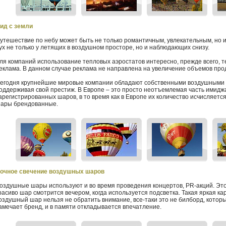
ид с земли
утешествие по небу может быть не только романтичным, увлекательным, но и
ух не только у летящих в воздушном просторе, но и наблюдающих снизу.
ля компаний использование тепловых аэростатов интересно, прежде всего, т
еклама. В данном случае реклама не направлена на увеличение объемов прод
егодня крупнейшие мировые компании обладают собственными воздушными 
оддерживая свой престиж. В Европе – это просто неотъемлемая часть имиджа
арегистрированных шаров, в то время как в Европе их количество исчисляетс
ары брендованные.
очное свечение воздушных шаров
оздушные шары используют и во время проведения концертов, PR-акций. Эт
расиво шар смотрится вечером, когда используется подсветка. Такая яркая кар
оздушный шар нельзя не обратить внимание, все-таки это не билборд, которы
амечает бренд, и в памяти откладывается впечатление.