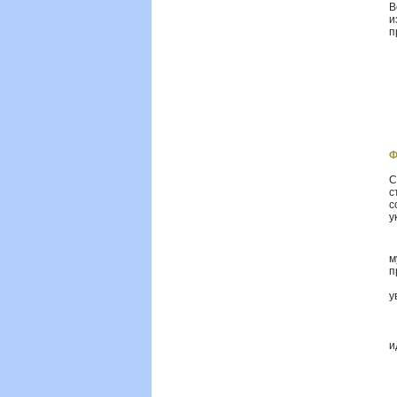
В
и
п
Ф
С
с
с
у
·
м
п
·
у
·
·
·
и