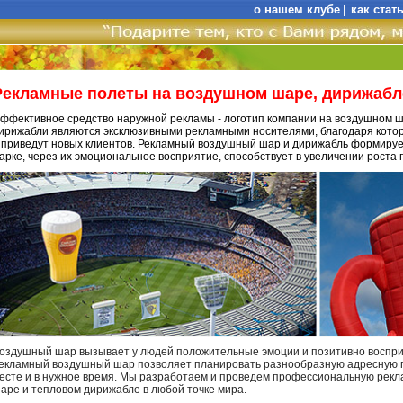
о нашем клубе
как стат
|
Рекламные полеты на воздушном шаре, дирижабл
ффективное средство наружной рекламы - логотип компании на воздушном 
ирижабли являются эксклюзивными рекламными носителями, благодаря кото
 приведут новых клиентов. Рекламный воздушный шар и дирижабль формируе
арке, через их эмоциональное восприятие, способствует в увеличении роста 
оздушный шар вызывает у людей положительные эмоции и позитивно воспри
екламный воздушный шар позволяет планировать разнообразную адресную п
есте и в нужное время. Мы разработаем и проведем профессиональную ре
аре и тепловом дирижабле в любой точке мира.