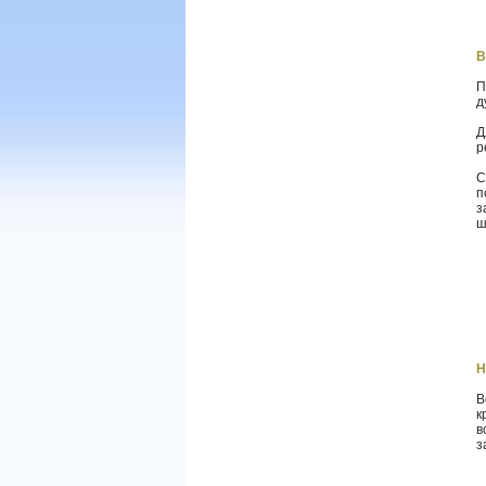
В
П
д
Д
р
С
п
з
ш
Н
В
к
в
з