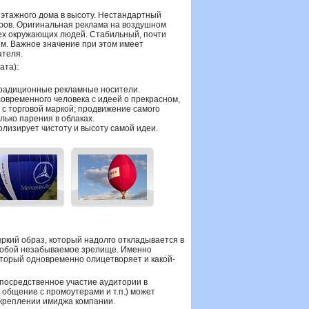
иэтажного дома в высоту. Нестандартный
ров. Оригинальная реклама на воздушном
ех окружающих людей. Стабильный, почти
им. Важное значение при этом имеет
ателя.
ата):
традиционные рекламные носители.
овременного человека с идеей о прекрасном,
с торговой маркой; продвижение самого
олько парения в облаках.
лизирует чистоту и высоту самой идеи.
ркий образ, который надолго откладывается в
т собой незабываемое зрелище. Именно
оторый одновременно олицетворяет и какой-
епосредственное участие аудитории в
общение с промоутерами и т.п.) может
укреплении имиджа компании.