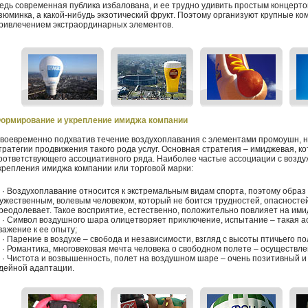
едь современная публика избалована, и ее трудно удивить простым концерто
зюминка, а какой-нибудь экзотический фрукт. Поэтому организуют крупные к
ривлечением экстраординарных элементов.
ормирование и укрепление имиджа компании
воевременно подхватив течение воздухоплавания с элементами промоушн, 
тратегии продвижения такого рода услуг. Основная стратегия – имиджевая, 
оответствующего ассоциативного ряда. Наиболее частые ассоциации с возд
крепления имиджа компании или торговой марки:
 Воздухоплавание относится к экстремальным видам спорта, поэтому образ 
ужественным, волевым человеком, который не боится трудностей, опасностей 
реодолевает. Такое восприятие, естественно, положительно повлияет на ими
 Символ воздушного шара олицетворяет приключение, испытание – такая а
важение к ее опыту;
 Парение в воздухе – свобода и независимости, взгляд с высоты птичьего по
 Романтика, многовековая мечта человека о свободном полете – осуществл
 Чистота и возвышенность, полет на воздушном шаре – очень позитивный и
дейной адаптации.