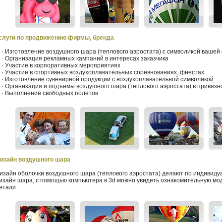
слуги по продвижению фирмы, бренда
 Изготовление воздушного шара (теплового аэростата) с символикой ваше
 Организация рекламных кампаний в интересах заказчика
 Участие в корпоративных мероприятиях
 Участие в спортивных воздухоплавательных соревнованиях, фиестах
 Изготовление сувенирной продукции с воздухоплавательной символикой
 Организация и подъемы воздушного шара (теплового аэростата) в привяз
 Выполнение свободных полетов
изайн воздушного шара
изайн оболочки воздушного шара (теплового аэростата) делают
по индивиду
изайн шара, с помощью компьютера в 3d можно увидеть ознакомительную мод
етали.