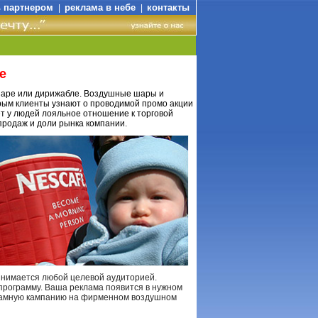
ь партнером
реклама в небе
контакты
|
|
е
шаре или дирижабле. Воздушные шары и
рым клиенты узнают о проводимой промо акции
т у людей лояльное отношение к торговой
продаж и доли рынка компании.
нимается любой целевой аудиторией.
рограмму. Ваша реклама появится в нужном
кламную кампанию на фирменном воздушном