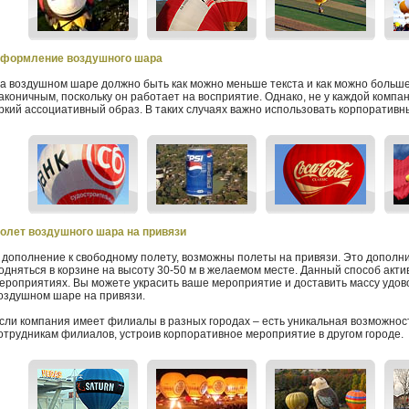
формление воздушного шара
а воздушном шаре должно быть как можно меньше текста и как можно больш
аконичным, поскольку он работает на восприятие. Однако, не у каждой комп
ркий ассоциативный образ. В таких случаях важно использовать корпоративн
олет воздушного шара на привязи
 дополнение к свободному полету, возможны полеты на привязи. Это дополн
одняться в корзине на высоту 30-50 м в желаемом месте. Данный способ акт
ероприятиях. Вы можете украсить ваше мероприятие и доставить массу удово
оздушном шаре на привязи.
сли компания имеет филиалы в разных городах – есть уникальная возможност
отрудникам филиалов, устроив корпоративное мероприятие в другом городе.