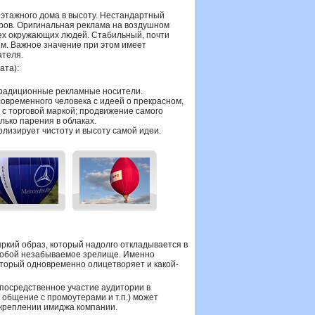
иэтажного дома в высоту. Нестандартный
ров. Оригинальная реклама на воздушном
ех окружающих людей. Стабильный, почти
им. Важное значение при этом имеет
ателя.
ата):
традиционные рекламные носители.
овременного человека с идеей о прекрасном,
с торговой маркой; продвижение самого
олько парения в облаках.
лизирует чистоту и высоту самой идеи.
ркий образ, который надолго откладывается в
т собой незабываемое зрелище. Именно
оторый одновременно олицетворяет и какой-
епосредственное участие аудитории в
общение с промоутерами и т.п.) может
укреплении имиджа компании.