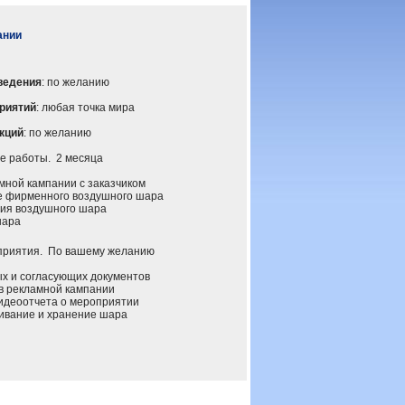
ании
ведения
: по желанию
риятий
: любая точка мира
кций
: по желанию
 работы. 2 месяца
ной кампании с заказчиком
 фирменного воздушного шара
ия воздушного шара
шара
иятия. По вашему желанию
 и согласующих документов
 рекламной кампании
деоотчета о мероприятии
вание и хранение шара