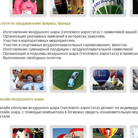
слуги по продвижению фирмы, бренда
 Изготовление воздушного шара (теплового аэростата) с символикой ваше
 Организация рекламных кампаний в интересах заказчика
 Участие в корпоративных мероприятиях
 Участие в спортивных воздухоплавательных соревнованиях, фиестах
 Изготовление сувенирной продукции с воздухоплавательной символикой
 Организация и подъемы воздушного шара (теплового аэростата) в привяз
 Выполнение свободных полетов
изайн воздушного шара
изайн оболочки воздушного шара (теплового аэростата) делают
по индивиду
изайн шара, с помощью компьютера в 3d можно увидеть ознакомительную мод
етали.