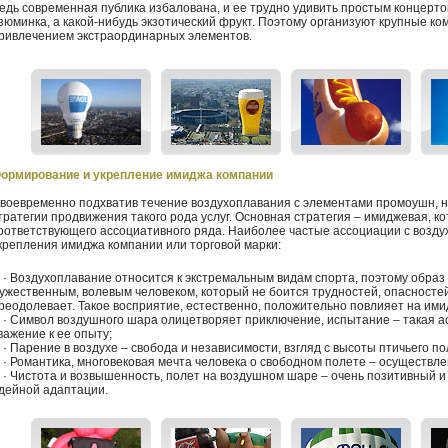
едь современная публика избалована, и ее трудно удивить простым концерто
зюминка, а какой-нибудь экзотический фрукт. Поэтому организуют крупные к
ривлечением экстраординарных элементов.
ормирование и укрепление имиджа компании
воевременно подхватив течение воздухоплавания с элементами промоушн, 
тратегии продвижения такого рода услуг. Основная стратегия – имиджевая, 
оответствующего ассоциативного ряда. Наиболее частые ассоциации с возд
крепления имиджа компании или торговой марки:
 Воздухоплавание относится к экстремальным видам спорта, поэтому образ 
ужественным, волевым человеком, который не боится трудностей, опасностей 
реодолевает. Такое восприятие, естественно, положительно повлияет на ими
 Символ воздушного шара олицетворяет приключение, испытание – такая а
важение к ее опыту;
 Парение в воздухе – свобода и независимости, взгляд с высоты птичьего по
 Романтика, многовековая мечта человека о свободном полете – осуществл
 Чистота и возвышенность, полет на воздушном шаре – очень позитивный и
дейной адаптации.