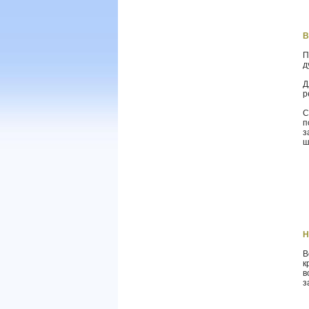
В
П
д
Д
р
С
п
з
ш
Н
В
к
в
з