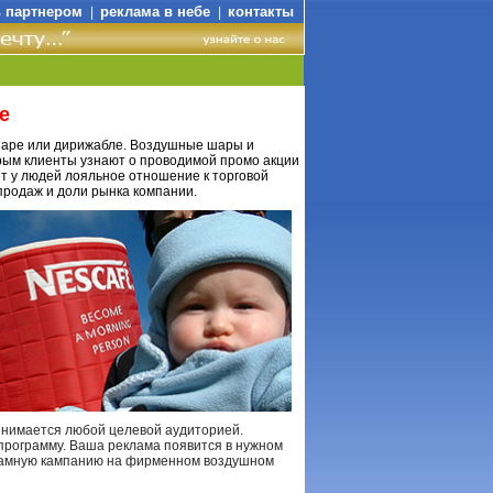
ь партнером
реклама в небе
контакты
|
|
е
шаре или дирижабле. Воздушные шары и
рым клиенты узнают о проводимой промо акции
т у людей лояльное отношение к торговой
продаж и доли рынка компании.
нимается любой целевой аудиторией.
рограмму. Ваша реклама появится в нужном
кламную кампанию на фирменном воздушном