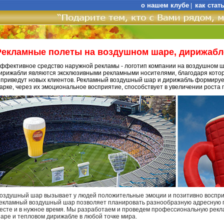
о нашем клубе
как стат
|
Рекламные полеты на воздушном шаре, дирижабл
ффективное средство наружной рекламы - логотип компании на воздушном 
ирижабли являются эксклюзивными рекламными носителями, благодаря кото
 приведут новых клиентов. Рекламный воздушный шар и дирижабль формируе
арке, через их эмоциональное восприятие, способствует в увеличении роста 
оздушный шар вызывает у людей положительные эмоции и позитивно воспри
екламный воздушный шар позволяет планировать разнообразную адресную п
есте и в нужное время. Мы разработаем и проведем профессиональную ре
аре и тепловом дирижабле в любой точке мира.