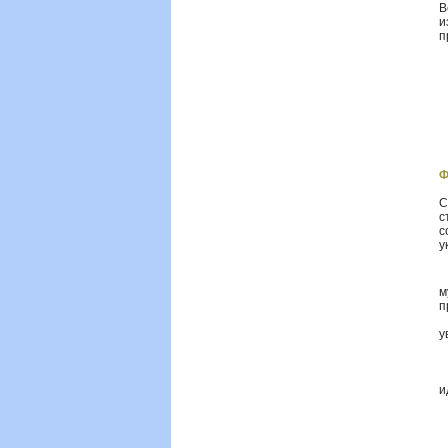
В
и
п
Ф
С
с
с
у
·
м
п
·
у
·
·
·
и