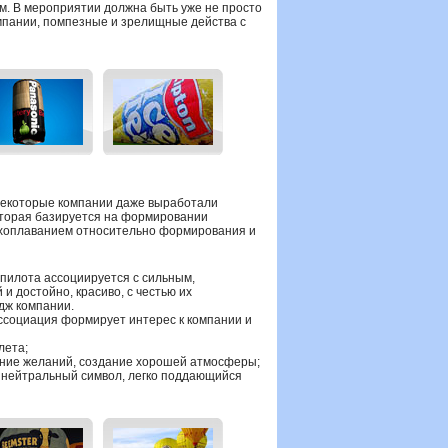
м. В мероприятии должна быть уже не просто
омпании, помпезные и зрелищные действа с
некоторые компании даже выработали
которая базируется на формировании
ухоплаванием относительно формирования и
пилота ассоциируется с сильным,
и достойно, красиво, с честью их
дж компании.
ссоциация формирует интерес к компании и
лета;
ение желаний, создание хорошей атмосферы;
 нейтральный символ, легко поддающийся