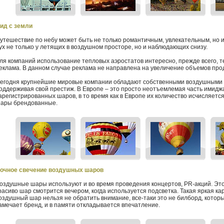
ид с земли
утешествие по небу может быть не только романтичным, увлекательным, но и
ух не только у летящих в воздушном просторе, но и наблюдающих снизу.
ля компаний использование тепловых аэростатов интересно, прежде всего, т
еклама. В данном случае реклама не направлена на увеличение объемов прод
егодня крупнейшие мировые компании обладают собственными воздушными 
оддерживая свой престиж. В Европе – это просто неотъемлемая часть имиджа
арегистрированных шаров, в то время как в Европе их количество исчисляетс
ары брендованные.
очное свечение воздушных шаров
оздушные шары используют и во время проведения концертов, PR-акций. Эт
расиво шар смотрится вечером, когда используется подсветка. Такая яркая кар
оздушный шар нельзя не обратить внимание, все-таки это не билборд, которы
амечает бренд, и в памяти откладывается впечатление.