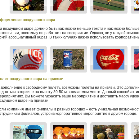
формление воздушного шара
а воздушном шаре должно быть как можно меньше текста и как можно больш
аконичным, поскольку он работает на восприятие. Однако, не у каждой комп
ркий ассоциативный образ. В таких случаях важно использовать корпоративн
олет воздушного шара на привязи
 дополнение к свободному полету, возможны полеты на привязи. Это дополн
одняться в корзине на высоту 30-50 м в желаемом месте. Данный способ акт
ероприятиях. Вы можете украсить ваше мероприятие и доставить массу удово
оздушном шаре на привязи.
сли компания имеет филиалы в разных городах – есть уникальная возможност
отрудникам филиалов, устроив корпоративное мероприятие в другом городе.