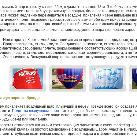
екламный шар в высоту свыше 25 м, в диаметре свыше 18 м. Это больше сем
оситель имеет масштабную рекламную площадь более сотни квадратных мет
аре может медленно перемещаться в воздухе, привлекая к себе внимание вс
татический полет позволяет рассмотреть рекламу в небе всем присутствующ
кипировка экипажа в корпоративной цветовой гамме и с символикой рекламод
реимущества рекламы с использованием воздушного шара (теплового аэрост
 Новаторство. К рекламной кампании активно привлекаются передовые, не
 Прогрессивность, стиль, имидж. Соединение активности, стремительности с
омантичном, свободном полете, формирование соответствующих ассоциаций 
учшего, нового, стильного, передового, как олицетворение реальности, а не т
 Экологичность. Воздушный шар не загрязняет окружающую среду, что симво
лицетворение бренда
ем привлекает воздушный шар, плывущий в небе? Прежде всего, он создает я
амяти.
Полет на воздушном шаре
– это всегда событие, поскольку он являе
оэтому воздушные шары все чаще используют как элемент праздника, шоу, к
ибудь бренд или компанию.
эростат становится активным составляющим элементом в event-marketing. Н
екламной кампании (фотографирование с воздушным шаром, участие в играх, 
ставить глубокий позитивный след от торговой марки и в формировании или 