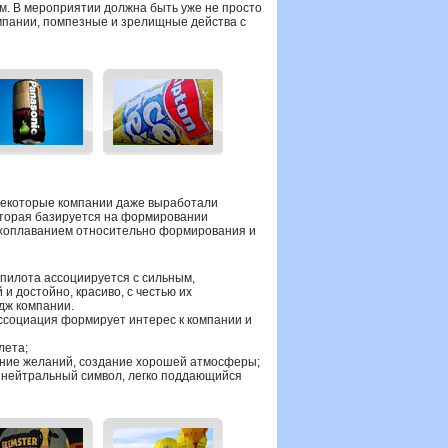
м. В мероприятии должна быть уже не просто
омпании, помпезные и зрелищные действа с
некоторые компании даже выработали
которая базируется на формировании
ухоплаванием относительно формирования и
пилота ассоциируется с сильным,
и достойно, красиво, с честью их
дж компании.
ссоциация формирует интерес к компании и
лета;
ение желаний, создание хорошей атмосферы;
 нейтральный символ, легко поддающийся