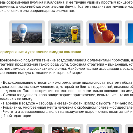
едь современная публика избалована, и ее трудно удивить простым концерто
зюминка, а какой-нибудь экзотический фрукт. Поэтому организуют крупные к
ривлечением экстраординарных элементов.
ормирование и укрепление имиджа компании
воевременно подхватив течение воздухоплавания с элементами промоушн, 
тратегии продвижения такого рода услуг. Основная стратегия – имиджевая, 
оответствующего ассоциативного ряда. Наиболее частые ассоциации с возд
крепления имиджа компании или торговой марки:
 Воздухоплавание относится к экстремальным видам спорта, поэтому образ 
ужественным, волевым человеком, который не боится трудностей, опасностей 
реодолевает. Такое восприятие, естественно, положительно повлияет на ими
 Символ воздушного шара олицетворяет приключение, испытание – такая а
важение к ее опыту;
 Парение в воздухе – свобода и независимости, взгляд с высоты птичьего по
 Романтика, многовековая мечта человека о свободном полете – осуществл
 Чистота и возвышенность, полет на воздушном шаре – очень позитивный и
дейной адаптации.