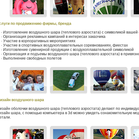
слуги по продвижению фирмы, бренда
 Изготовление воздушного шара (теплового аэростата) с символикой ваше
 Организация рекламных кампаний в интересах заказчика
 Участие в корпоративных мероприятиях
 Участие в спортивных воздухоплавательных соревнованиях, фиестах
 Изготовление сувенирной продукции с воздухоплавательной символикой
 Организация и подъемы воздушного шара (теплового аэростата) в привяз
 Выполнение свободных полетов
изайн воздушного шара
изайн оболочки воздушного шара (теплового аэростата) делают
по индивиду
изайн шара, с помощью компьютера в 3d можно увидеть ознакомительную мод
етали.