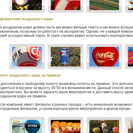
формление воздушного шара
а воздушном шаре должно быть как можно меньше текста и как можно больш
аконичным, поскольку он работает на восприятие. Однако, не у каждой комп
ркий ассоциативный образ. В таких случаях важно использовать корпоративн
олет воздушного шара на привязи
 дополнение к свободному полету, возможны полеты на привязи. Это дополн
одняться в корзине на высоту 30-50 м в желаемом месте. Данный способ акт
ероприятиях. Вы можете украсить ваше мероприятие и доставить массу удово
оздушном шаре на привязи.
сли компания имеет филиалы в разных городах – есть уникальная возможност
отрудникам филиалов, устроив корпоративное мероприятие в другом городе.