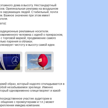
иэтажного дома в высоту. Нестандартный
ров. Оригинальная реклама на воздушном
ех окружающих людей. Стабильный, почти
им. Важное значение при этом имеет
ателя.
ата):
традиционные рекламные носители.
овременного человека с идеей о прекрасном,
с торговой маркой; продвижение самого
олько парения в облаках.
лизирует чистоту и высоту самой идеи.
ркий образ, который надолго откладывается в
т собой незабываемое зрелище. Именно
оторый одновременно олицетворяет и какой-
епосредственное участие аудитории в
общение с промоутерами и т.п.) может
укреплении имиджа компании.