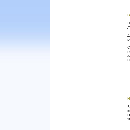
В
П
д
Д
р
С
п
з
ш
Н
В
к
в
з