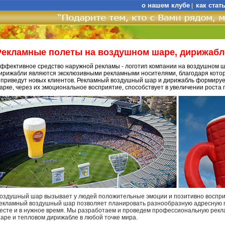
о нашем клубе
как стат
|
Рекламные полеты на воздушном шаре, дирижабл
ффективное средство наружной рекламы - логотип компании на воздушном 
ирижабли являются эксклюзивными рекламными носителями, благодаря кото
 приведут новых клиентов. Рекламный воздушный шар и дирижабль формируе
арке, через их эмоциональное восприятие, способствует в увеличении роста 
оздушный шар вызывает у людей положительные эмоции и позитивно воспри
екламный воздушный шар позволяет планировать разнообразную адресную п
есте и в нужное время. Мы разработаем и проведем профессиональную ре
аре и тепловом дирижабле в любой точке мира.