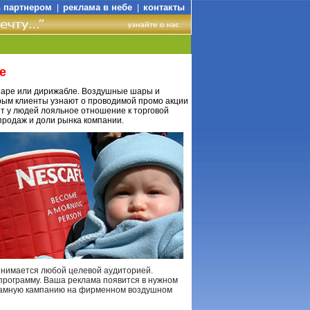
ь партнером
реклама в небе
контакты
|
|
е
шаре или дирижабле. Воздушные шары и
рым клиенты узнают о проводимой промо акции
т у людей лояльное отношение к торговой
продаж и доли рынка компании.
нимается любой целевой аудиторией.
рограмму. Ваша реклама появится в нужном
кламную кампанию на фирменном воздушном