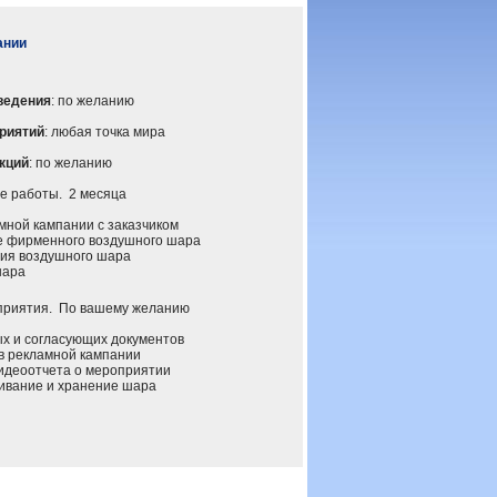
ании
ведения
: по желанию
риятий
: любая точка мира
кций
: по желанию
 работы. 2 месяца
ной кампании с заказчиком
 фирменного воздушного шара
ия воздушного шара
шара
иятия. По вашему желанию
 и согласующих документов
 рекламной кампании
деоотчета о мероприятии
вание и хранение шара