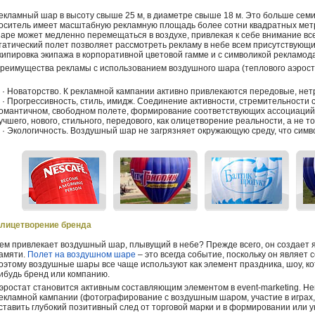
екламный шар в высоту свыше 25 м, в диаметре свыше 18 м. Это больше сем
оситель имеет масштабную рекламную площадь более сотни квадратных мет
аре может медленно перемещаться в воздухе, привлекая к себе внимание вс
татический полет позволяет рассмотреть рекламу в небе всем присутствующ
кипировка экипажа в корпоративной цветовой гамме и с символикой рекламод
реимущества рекламы с использованием воздушного шара (теплового аэрост
 Новаторство. К рекламной кампании активно привлекаются передовые, не
 Прогрессивность, стиль, имидж. Соединение активности, стремительности с
омантичном, свободном полете, формирование соответствующих ассоциаций 
учшего, нового, стильного, передового, как олицетворение реальности, а не т
 Экологичность. Воздушный шар не загрязняет окружающую среду, что симво
лицетворение бренда
ем привлекает воздушный шар, плывущий в небе? Прежде всего, он создает я
амяти.
Полет на воздушном шаре
– это всегда событие, поскольку он являе
оэтому воздушные шары все чаще используют как элемент праздника, шоу, к
ибудь бренд или компанию.
эростат становится активным составляющим элементом в event-marketing. Н
екламной кампании (фотографирование с воздушным шаром, участие в играх, 
ставить глубокий позитивный след от торговой марки и в формировании или 