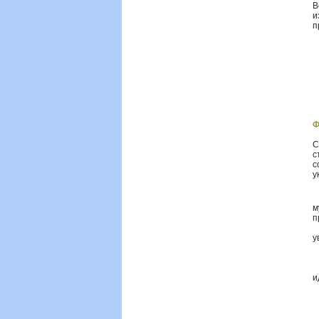
В
и
п
Ф
С
с
с
у
·
м
п
·
у
·
·
·
и