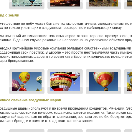
ид с земли
утешествие по небу может быть не только романтичным, увлекательным, но и
ух не только у летящих в воздушном просторе, но и наблюдающих снизу.
ля компаний использование тепловых аэростатов интересно, прежде всего, т
еклама. В данном случае реклама не направлена на увеличение объемов прод
егодня крупнейшие мировые компании обладают собственными воздушными 
оддерживая свой престиж. В Европе – это просто неотъемлемая часть имиджа
арегистрированных шаров, в то время как в Европе их количество исчисляетс
ары брендованные.
очное свечение воздушных шаров
оздушные шары используют и во время проведения концертов, PR-акций. Эт
расиво шар смотрится вечером, когда используется подсветка. Такая яркая кар
оздушный шар нельзя не обратить внимание, все-таки это не билборд, которы
амечает бренд, и в памяти откладывается впечатление.