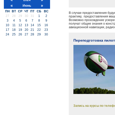
«
»
Июнь
ПН
ВТ
СР
ЧТ
ПТ
СБ
ВС
В случае предоставления буду
27
28
29
30
31
1
2
практику, предоставления маш
Возможно прохождение ускорен
3
4
5
6
7
8
9
получат общие знания о конст
10
11
12
13
14
15
16
авиационной навигации, радио
17
18
19
20
21
22
23
24
25
26
27
28
29
30
Переподготовка пилот
Запись на курсы по телефо