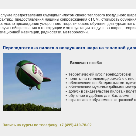
 случае предоставления будущим пилотом своего теплового воздушного шара
рактику, предоставления машины сопровождения с ГСМ, стоимость обучения
озможно прохождение ускоренного теоретического обучения для курсантов 
олучат общие знания о конструкции и эксплуатации воздушных шаров, теори
виационной навигации, радиосвязи, метеорологии.
Переподготовка пилота с воздушного шара на тепловой ди
Включает в себя:
• теоретический курс переподготовки
• полеты на тепловом дирижабле с инс
• обеспечение необходимыми методиче
• обеспечение мультимедийными мате
• допуск в свидетельстве пилота к поле
• обучение в удобное для Вас время
• страхование обучаемого в страховой 
Запись на курсы по телефону: +7 (495) 410-78-02