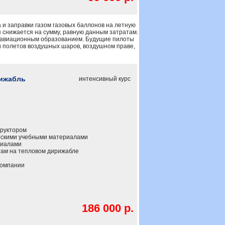
 и заправки газом газовых баллонов на летную
 снижается на сумму, равную данным затратам.
с авиационным образованием. Будущие пилоты
и полетов воздушных шаров, воздушном праве,
рижабль
интенсивный курс
труктором
скими учебными материалами
риалами
там на тепловом дирижабле
компании
186 000 р.