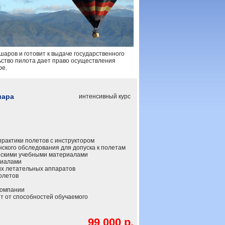
аров и готовит к выдаче государственного
ство пилота дает право осуществления
ре.
шара
интенсивный курс
практики полетов с инструктором
кого обследования для допуска к полетам
скими учебными материалами
риалами
х летательных аппаратов
олетов
компании
т от способностей обучаемого
99 000 р.