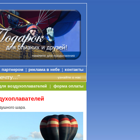
ь партнером
реклама в небе
контакты
|
|
для воздухоплавателей
форма оплаты
|
духоплавателей
здушного шара.