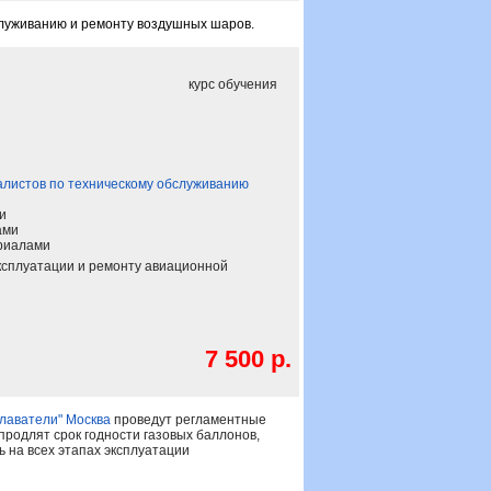
служиванию и ремонту воздушных шаров.
курс обучения
иалистов по техническому обслуживанию
и
ами
риалами
ксплуатации и ремонту авиационной
7 500 р.
плаватели" Москва
проведут регламентные
родлят срок годности газовых баллонов,
 на всех этапах эксплуатации