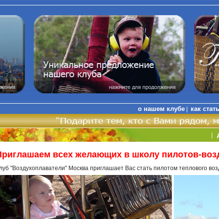
о нашем клубе
как стат
|
|
Приглашаем всех желающих в школу пилотов-воз
луб "Воздухоплаватели" Москва приглашает Вас стать пилотом теплового во