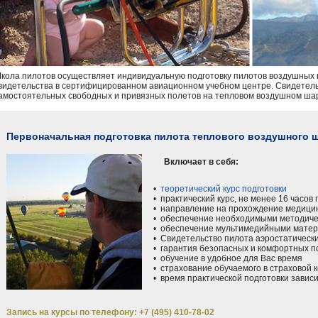
кола пилотов осуществляет индивидуальную подготовку пилотов воздушных ш
видетельства в сертифицированном авиационном учебном центре. Свидетель
амостоятельных свободных и привязных полетов на тепловом воздушном ша
Первоначальная подготовка пилота теплового воздушного 
Включает в себя:
•
теоретический курс подготовки
• практический курс, не менее 16 часов 
• направление на прохождение медицинс
• обеспечение необходимыми методиче
• обеспечение мультимедийными мате
• Свидетельство пилота аэростатически
• гарантия безопасных и комфортных п
• обучение в удобное для Вас время
• страхование обучаемого в страховой 
• время практической подготовки зависи
Запись на курсы по телефону: +7 (495) 410-78-02