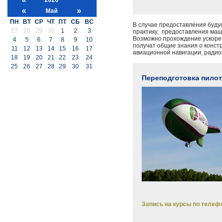
«
»
Май
ПН
ВТ
СР
ЧТ
ПТ
СБ
ВС
В случае предоставления буду
27
28
29
30
1
2
3
практику, предоставления маш
Возможно прохождение ускорен
4
5
6
7
8
9
10
получат общие знания о конст
11
12
13
14
15
16
17
авиационной навигации, радио
18
19
20
21
22
23
24
25
26
27
28
29
30
31
Переподготовка пилот
Запись на курсы по телефо