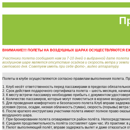
П
ВНИМАНИЕ!!! ПОЛЕТЫ НА ВОЗДУШНЫХ ШАРАХ ОСУЩЕСТВЛЯЮТСЯ ЕЖЕ
Участники полета сообщают нам за 7-10 дней о выбранной дате полета 
воздушном шаре является отсутствие осадков и скорость ветра у земли не
светового дня. Советуем иметь при себе фото-, видео аппаратуру.
Полеты в клубе осуществляются согласно правилам выполнения полета. П
1. Клуб несёт ответственность перед пассажирами в пределах обязательно
2. Срок действия подарочного сертификата полета – шесть месяцев, начина
3. К месту встречи пассажиру необходимо прибыть с документом удостове
4. Количество пассажиров, которые могут поместиться в корзине воздушног
5. Для проведения комфортного и безопасного полета Клуб вправе задержа
условия (гроза, осадки, низкая облачность (туман), скорость (порывы) ветра 
6. После краткого инструктажа участники полета имеют полное право оказ
воздушного шара.
7. При бронировании полета оговаривается район полёта. Непосредственн
8. Средняя продолжительность полёта составляет один час. Из практики: в 
9. Пилот выполняющий полёт, вправе задержать вылет и даже отказаться о