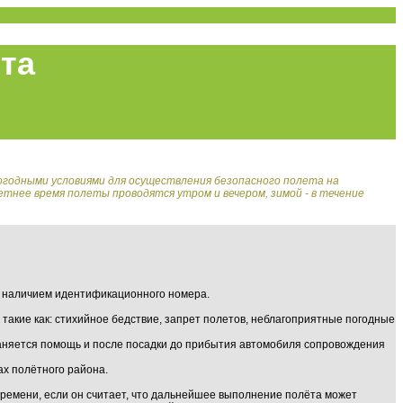
та
огодными условиями для осуществления безопасного полета на
летнее время полеты проводятся утром и вечером, зимой - в течение
с наличием идентификационного номера.
такие как: стихийное бедствие, запрет полетов, неблагоприятные погодные
браняется помощь и после посадки до прибытия автомобиля сопровождения
х полётного района.
времени, если он считает, что дальнейшее выполнение полёта может