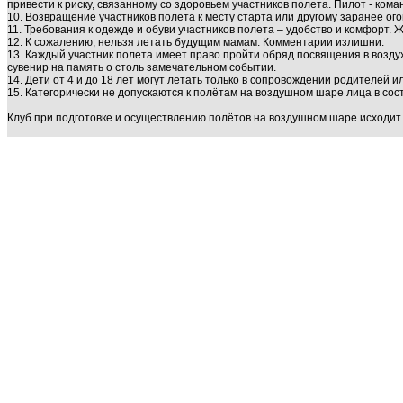
привести к риску, связанному со здоровьем участников полета. Пилот - ко
10. Возвращение участников полета к месту старта или другому заранее ог
11. Требования к одежде и обуви участников полета – удобство и комфорт. 
12. К сожалению, нельзя летать будущим мамам. Комментарии излишни.
13. Каждый участник полета имеет право пройти обряд посвящения в возду
сувенир на память о столь замечательном событии.
14. Дети от 4 и до 18 лет могут летать только в сопровождении родителей и
15. Категорически не допускаются к полётам на воздушном шаре лица в сос
Клуб при подготовке и осуществлению полётов на воздушном шаре исходит