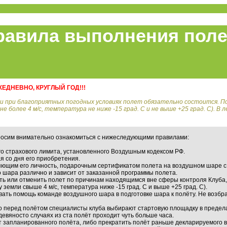
равила выполнения поле
ДНЕВНО, КРУГЛЫЙ ГОД!!!
и при благоприятных погодных условиях полет обязательно состоится. П
 более 4 м/с, температура не ниже -15 град. С и не выше +25 град. С). В 
росим внимательно ознакомиться с нижеследующими правилами:
го страхового лимита, установленного Воздушным кодексом РФ.
я со дня его приобретения.
ряющим его личность, подарочным сертификатом полета на воздушном шаре 
о шара различно и зависит от заказанной программы полета.
ть или отменить полет по причинам находящимся вне сферы контроля Клуба, 
у земли свыше 4 м/с, температура ниже -15 град. С и выше +25 град. С).
ывать помощь команде воздушного шара в подготовке шара к полёту. Не воз
о перед полётом специалисты клуба выбирают стартовую площадку в предела
девяносто случаях из ста полёт проходит чуть больше часа.
т запланированного полёта, либо прекратить полёт раньше декларируемого 