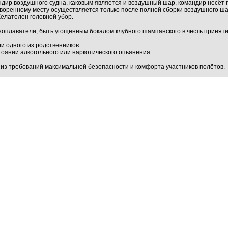
мандир воздушного судна, каковым является и воздушный шар, командир несёт
оворенному месту осуществляется только после полной сборки воздушного ша
Желателен головной убор.
хоплаватели, быть угощённым бокалом клубного шампанского в честь приняти
ли одного из родственников.
тоянии алкогольного или наркотического опьянения.
 из требований максимальной безопасности и комфорта участников полётов.