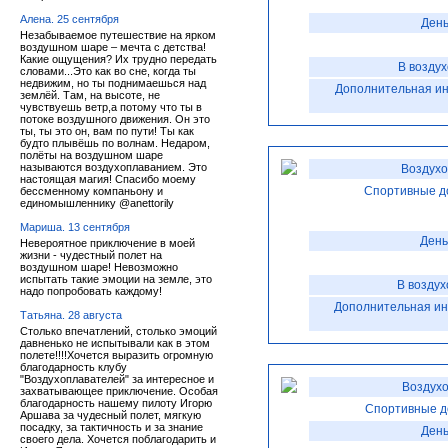
Алена. 25 сентября
День
Незабываемое путешествие на ярком
воздушном шаре – мечта с детства!
Какие ощущения? Их трудно передать
В возду
словами...Это как во сне, когда ты
недвижим, но ты поднимаешься над
Дополнительная и
землёй. Там, на высоте, не
чувствуешь ветр,а потому что ты в
потоке воздушного движения. Он это
ты, ты это он, вам по пути! Ты как
будто плывёшь по волнам. Недаром,
полёты на воздушном шаре
называются воздухоплаванием. Это
Воздухо
настоящая магия! Спасибо моему
Спортивные д
бессменному компаньону и
единомышленнику @anettorily
Мариша. 13 сентября
День
Невероятное приключение в моей
жизни - чудестный полет на
воздушном шаре! Невозможно
испытать такие эмоции на земле, это
В воздух
надо попробовать каждому!
Дополнительная и
Татьяна. 28 августа
Столько впечатлений, столько эмоций
давненько не испытывали как в этом
полете!!!!Хочется выразить огромную
благодарность клубу
"Воздухоплавателей" за интересное и
Воздухо
захватывающее приключение. Особая
благодарность нашему пилоту Игорю
Спортивные д
Аршава за чудесный полет, мягкую
посадку, за тактичность и за знание
День
своего дела. Хочется поблагодарить и