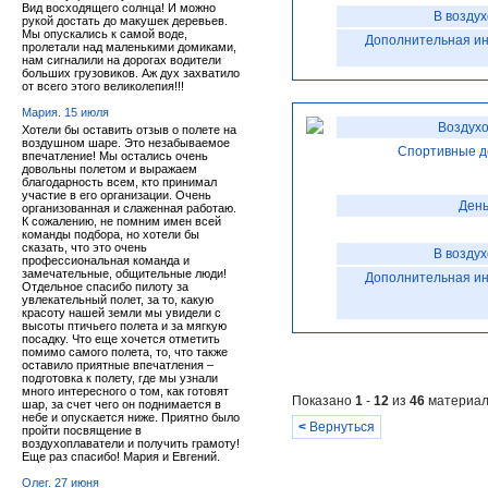
Вид восходящего солнца! И можно
В возду
рукой достать до макушек деревьев.
Мы опускались к самой воде,
Дополнительная и
пролетали над маленькими домиками,
нам сигналили на дорогах водители
больших грузовиков. Аж дух захватило
от всего этого великолепия!!!
Мария. 15 июля
Воздухо
Хотели бы оставить отзыв о полете на
воздушном шаре. Это незабываемое
Спортивные д
впечатление! Мы остались очень
довольны полетом и выражаем
благодарность всем, кто принимал
участие в его организации. Очень
День
организованная и слаженная работаю.
К сожалению, не помним имен всей
команды подбора, но хотели бы
сказать, что это очень
В возду
профессиональная команда и
замечательные, общительные люди!
Дополнительная и
Отдельное спасибо пилоту за
увлекательный полет, за то, какую
красоту нашей земли мы увидели с
высоты птичьего полета и за мягкую
посадку. Что еще хочется отметить
помимо самого полета, то, что также
оставило приятные впечатления –
подготовка к полету, где мы узнали
много интересного о том, как готовят
Показано
1
-
12
из
46
материал
шар, за счет чего он поднимается в
небе и опускается ниже. Приятно было
<
Вернуться
пройти посвящение в
воздухоплаватели и получить грамоту!
Еще раз спасибо! Мария и Евгений.
Олег. 27 июня