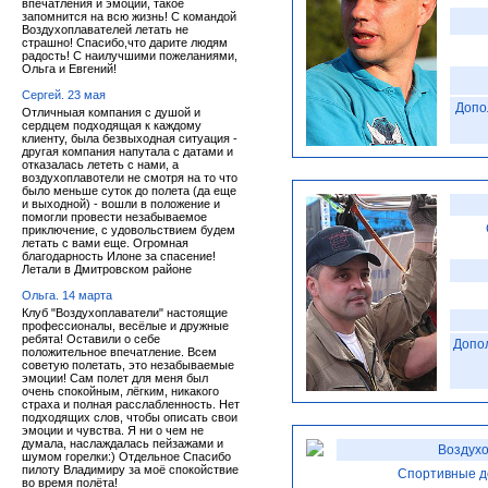
впечатления и эмоции, такое
запомнится на всю жизнь! С командой
Воздухоплавателей летать не
страшно! Спасибо,что дарите людям
радость! С наилучшими пожеланиями,
Ольга и Евгений!
Сергей. 23 мая
Допо
Отличныая компания с душой и
сердцем подходящая к каждому
клиенту, была безвыходная ситуация -
другая компания напутала с датами и
отказалась лететь с нами, а
воздухоплавотели не смотря на то что
было меньше суток до полета (да еще
и выходной) - вошли в положение и
помогли провести незабываемое
приключение, с удовольствием будем
летать с вами еще. Огромная
благодарность Илоне за спасение!
Летали в Дмитровском районе
Ольга. 14 марта
Клуб "Воздухоплаватели" настоящие
профессионалы, весёлые и дружные
ребята! Оставили о себе
Допо
положительное впечатление. Всем
советую полетать, это незабываемые
эмоции! Сам полет для меня был
очень спокойным, лёгким, никакого
страха и полная расслабленность. Нет
подходящих слов, чтобы описать свои
эмоции и чувства. Я ни о чем не
думала, наслаждалась пейзажами и
Воздухо
шумом горелки:) Отдельное Спасибо
пилоту Владимиру за моё спокойствие
Спортивные д
во время полёта!