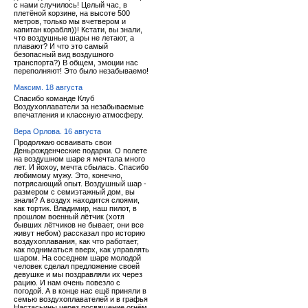
с нами случилось! Целый час, в
плетёной корзине, на высоте 500
метров, только мы вчетвером и
капитан корабля))! Кстати, вы знали,
что воздушные шары не летают, а
плавают? И что это самый
безопасный вид воздушного
транспорта?) В общем, эмоции нас
переполняют! Это было незабываемо!
Максим. 18 августа
Спасибо команде Клуб
Воздухоплаватели за незабываемые
впечатления и классную атмосферу.
Вера Орлова. 16 августа
Продолжаю осваивать свои
Деньрожденческие подарки. О полете
на воздушном шаре я мечтала много
лет. И йохоу, мечта сбылась. Спасибо
любимому мужу. Это, конечно,
потрясающий опыт. Воздушный шар -
размером с семиэтажный дом, вы
знали? А воздух находится слоями,
как тортик. Владимир, наш пилот, в
прошлом военный лётчик (хотя
бывших лётчиков не бывает, они все
живут небом) рассказал про историю
воздухоплавания, как что работает,
как подниматься вверх, как управлять
шаром. На соседнем шаре молодой
человек сделал предложение своей
девушке и мы поздравляли их через
рацию. И нам очень повезло с
погодой. А в конце нас ещё приняли в
семью воздухоплавателей и в графья
Настасьины через посвящение огнём