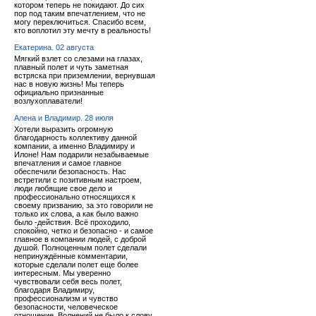
котором теперь не покидают. До сих
пор под таким впечатлением, что не
могу переключиться. Спасибо всем,
кто воплотил эту мечту в реальность!
Екатерина. 02 августа
Мягкий взлет со слезами на глазах,
плавный полет и чуть заметная
встряска при приземлении, вернувшая
нас в новую жизнь! Мы теперь
официально признанные
возлухоплаватели!
Алена и Владимир. 28 июля
Хотели выразить огромную
благодарность коллективу данной
компании, а именно Владимиру и
Илоне! Нам подарили незабываемые
впечатления и самое главное
обеспечили безопасность. Нас
встретили с позитивным настроем,
люди любящие свое дело и
профессионально относящихся к
своему призванию, за это говорили не
только их слова, а как было важно
было -действия. Всё проходило,
спокойно, четко и безопасно - и самое
главное в компании людей, с доброй
душой. Полноценным полет сделали
непринуждённые комментарии,
которые сделали полет еще более
интересным. Мы уверенно
чувствовали себя весь полет,
благодаря Владимиру,
профессионализм и чувство
безопасности, человеческое
отношение. Волнений не было к слову