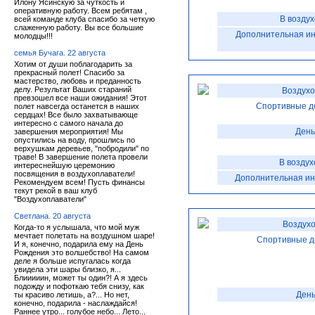
Илону Ясинскую за чуткость и
оперативную работу. Всем ребятам ,
В возду
всей команде клуба спасибо за четкую
слаженную работу. Вы все большие
Дополнительная и
молодцы!!!
семья Бучага. 22 августа
Хотим от души поблагодарить за
прекрасный полет! Спасибо за
мастерство, любовь и преданность
делу. Результат Ваших стараний
Воздухо
превзошел все наши ожидания! Этот
Спортивные д
полет навсегда останется в наших
сердцах! Все было захватывающе
интересно с самого начала до
День
завершения мероприятия! Мы
опустились на воду, прошлись по
верхушкам деревьев, "побродили" по
траве! В завершение полета провели
В воздух
интереснейшую церемонию
посвящения в воздухоплаватели!
Дополнительная и
Рекомендуем всем! Пусть финансы
текут рекой в ваш клуб
"Воздухоплаватели"
Светлана. 20 августа
Воздухо
Когда-то я услышала, что мой муж
мечтает полетать на воздушном шаре!
Спортивные д
И я, конечно, подарила ему на День
Рождения это волшебство! На самом
деле я больше испугалась когда
увидела эти шары близко, я...
Блииииин, может ты один?! А я здесь
подожду и пофоткаю тебя снизу, как
День
ты красиво летишь, а?... Но нет,
конечно, подарила - наслаждайся!
Раннее утро... голубое небо... Лето...