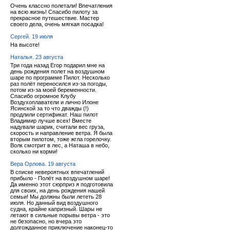
Очень классно полетали! Впечатления
на всю жизнь! Спасибо пилоту за
прекрасное путешествие. Мастер
своего дела, очень мягкая посадка!
Сергей. 19 июля
На высоте!
Наталья. 23 августа
Три года назад Егор подарил мне на
день рождения полет на воздушном
шаре по программе Пилот. Несколько
раз полёт переносился из-за погоды,
потом из-за моей беременности.
Спасибо огромное Клубу
Воздухоплаватели и лично Илоне
Ясинской за то что дважды (!)
продлили сертификат. Наш пилот
Владимир лучше всех! Вместе
надували шарик, считали вес груза,
скорость и направление ветра. Я была
вторым пилотом, тоже жгла горелочку.
Волк смотрит в лес, а Наташа в небо,
сколько ни корми!
Вера Орлова. 19 августа
В списке невероятных впечатлений
прибыло - Полёт на воздушном шаре!
Да именно этот сюрприз я подготовила
для своих, на день рождения нашей
семьи! Мы должны были лететь 28
июля. Но данный вид воздушного
судна, крайне капризный. Шары не
летают в сильные порывы ветра - это
не безопасно, но вчера это
долгожданное приключение наконец-то