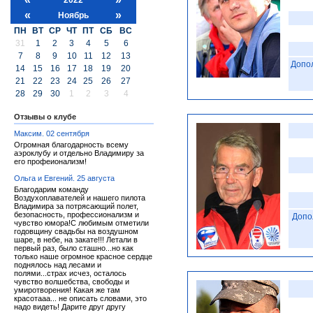
«
»
Ноябрь
ПН
ВТ
СР
ЧТ
ПТ
СБ
ВС
31
1
2
3
4
5
6
7
8
9
10
11
12
13
Допо
14
15
16
17
18
19
20
21
22
23
24
25
26
27
28
29
30
1
2
3
4
Отзывы о клубе
Максим. 02 сентября
Огромная благодарность всему
аэроклубу и отдельно Владимиру за
его профеионализм!
Ольга и Евгений. 25 августа
Благодарим команду
Воздухоплавателей и нашего пилота
Владимира за потрясающий полет,
безопасность, профессионализм и
Допо
чувство юмора!С любимым отметили
годовщину свадьбы на воздушном
шаре, в небе, на закате!!! Летали в
первый раз, было сташно...но как
только наше огромное красное сердце
поднялось над лесами и
полями...страх исчез, осталось
чувство волшебства, свободы и
умиротворения! Какая же там
красотааа... не описать словами, это
надо видеть! Дарите друг другу