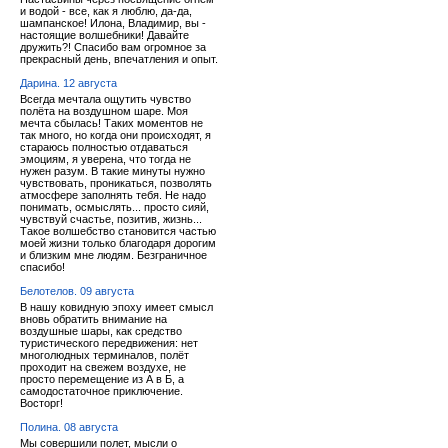
и водой - все, как я люблю, да-да,
шампанское! Илона, Владимир, вы -
настоящие волшебники! Давайте
дружить?! Спасибо вам огромное за
прекрасный день, впечатления и опыт.
Дарина. 12 августа
Всегда мечтала ощутить чувство
полёта на воздушном шаре. Моя
мечта сбылась! Таких моментов не
так много, но когда они происходят, я
стараюсь полностью отдаваться
эмоциям, я уверена, что тогда не
нужен разум. В такие минуты нужно
чувствовать, проникаться, позволять
атмосфере заполнять тебя. Не надо
понимать, осмыслять... просто сияй,
чувствуй счастье, позитив, жизнь...
Такое волшебство становится частью
моей жизни только благодаря дорогим
и близким мне людям. Безграничное
спасибо!
Белотелов. 09 августа
В нашу ковидную эпоху имеет смысл
вновь обратить внимание на
воздушные шары, как средство
туристического передвижения: нет
многолюдных терминалов, полёт
проходит на свежем воздухе, не
просто перемещение из А в Б, а
самодостаточное приключение.
Восторг!
Полина. 08 августа
Мы совершили полет, мысли о