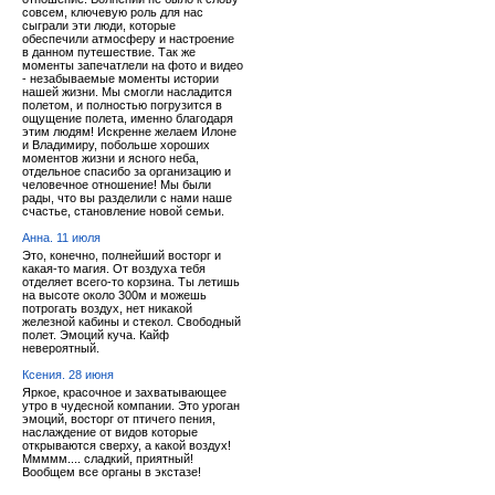
совсем, ключевую роль для нас
сыграли эти люди, которые
обеспечили атмосферу и настроение
в данном путешествие. Так же
моменты запечатлели на фото и видео
- незабываемые моменты истории
нашей жизни. Мы смогли насладится
полетом, и полностью погрузится в
ощущение полета, именно благодаря
этим людям! Искренне желаем Илоне
и Владимиру, побольше хороших
моментов жизни и ясного неба,
отдельное спасибо за организацию и
человечное отношение! Мы были
рады, что вы разделили с нами наше
счастье, становление новой семьи.
Анна. 11 июля
Это, конечно, полнейший восторг и
какая-то магия. От воздуха тебя
отделяет всего-то корзина. Ты летишь
на высоте около 300м и можешь
потрогать воздух, нет никакой
железной кабины и стекол. Свободный
полет. Эмоций куча. Кайф
невероятный.
Ксения. 28 июня
Яркое, красочное и захватывающее
утро в чудесной компании. Это уроган
эмоций, восторг от птичего пения,
наслаждение от видов которые
открываются сверху, а какой воздух!
Ммммм.... сладкий, приятный!
Вообщем все органы в экстазе!