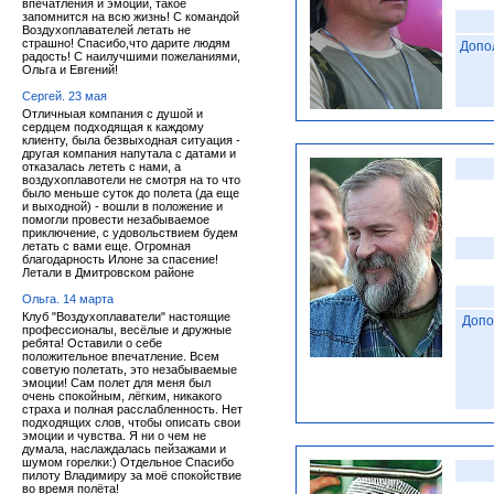
впечатления и эмоции, такое
запомнится на всю жизнь! С командой
Воздухоплавателей летать не
страшно! Спасибо,что дарите людям
Допо
радость! С наилучшими пожеланиями,
Ольга и Евгений!
Сергей. 23 мая
Отличныая компания с душой и
сердцем подходящая к каждому
клиенту, была безвыходная ситуация -
другая компания напутала с датами и
отказалась лететь с нами, а
воздухоплавотели не смотря на то что
было меньше суток до полета (да еще
и выходной) - вошли в положение и
помогли провести незабываемое
приключение, с удовольствием будем
летать с вами еще. Огромная
благодарность Илоне за спасение!
Летали в Дмитровском районе
Ольга. 14 марта
Клуб "Воздухоплаватели" настоящие
Допо
профессионалы, весёлые и дружные
ребята! Оставили о себе
положительное впечатление. Всем
советую полетать, это незабываемые
эмоции! Сам полет для меня был
очень спокойным, лёгким, никакого
страха и полная расслабленность. Нет
подходящих слов, чтобы описать свои
эмоции и чувства. Я ни о чем не
думала, наслаждалась пейзажами и
шумом горелки:) Отдельное Спасибо
пилоту Владимиру за моё спокойствие
во время полёта!