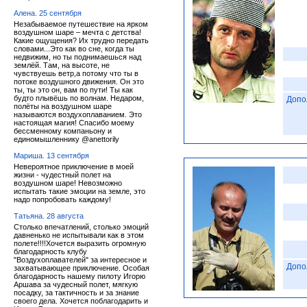
Алена. 25 сентября
Незабываемое путешествие на ярком
воздушном шаре – мечта с детства!
Какие ощущения? Их трудно передать
словами...Это как во сне, когда ты
недвижим, но ты поднимаешься над
землёй. Там, на высоте, не
чувствуешь ветр,а потому что ты в
потоке воздушного движения. Он это
ты, ты это он, вам по пути! Ты как
будто плывёшь по волнам. Недаром,
Допо
полёты на воздушном шаре
называются воздухоплаванием. Это
настоящая магия! Спасибо моему
бессменному компаньону и
единомышленнику @anettorily
Мариша. 13 сентября
Невероятное приключение в моей
жизни - чудестный полет на
воздушном шаре! Невозможно
испытать такие эмоции на земле, это
надо попробовать каждому!
Татьяна. 28 августа
Столько впечатлений, столько эмоций
давненько не испытывали как в этом
полете!!!!Хочется выразить огромную
благодарность клубу
"Воздухоплавателей" за интересное и
Допо
захватывающее приключение. Особая
благодарность нашему пилоту Игорю
Аршава за чудесный полет, мягкую
посадку, за тактичность и за знание
своего дела. Хочется поблагодарить и