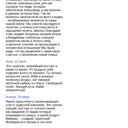
совсем, ключевую роль для нас
сыграли эти люди, которые
обеспечили атмосферу и настроение
в данном путешествие. Так же
моменты запечатлели на фото и видео
- незабываемые моменты истории
нашей жизни. Мы смогли насладится
полетом, и полностью погрузится в
ощущение полета, именно благодаря
этим людям! Искренне желаем Илоне
и Владимиру, побольше хороших
моментов жизни и ясного неба,
отдельное спасибо за организацию и
человечное отношение! Мы были
рады, что вы разделили с нами наше
счастье, становление новой семьи.
Анна. 11 июля
Это, конечно, полнейший восторг и
какая-то магия. От воздуха тебя
отделяет всего-то корзина. Ты летишь
на высоте около 300м и можешь
потрогать воздух, нет никакой
железной кабины и стекол. Свободный
полет. Эмоций куча. Кайф
невероятный.
Ксения. 28 июня
Яркое, красочное и захватывающее
утро в чудесной компании. Это уроган
эмоций, восторг от птичего пения,
наслаждение от видов которые
открываются сверху, а какой воздух!
Ммммм.... сладкий, приятный!
Вообщем все органы в экстазе!