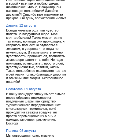
и водой - все, как я люблю, да-да,
шампанское! Илона, Владимир, вы -
настоящие волшебники! Давайте
дружить?! Спасибо вам огромное за
прекрасный день, впечатления и опыт.
Дарина. 12 августа
Всегда мечтала ощутить чувство
полёта на воздушном шаре. Моя
мечта сбылась! Таких моментов не
так много, но когда они происходят, я
стараюсь полностью отдаваться
эмоциям, я уверена, что тогда не
нужен разум. В такие минуты нужно
чувствовать, проникаться, позволять
атмосфере заполнять тебя. Не надо
понимать, осмыслять... просто сияй,
чувствуй счастье, позитив, жизнь...
Такое волшебство становится частью
моей жизни только благодаря дорогим
и близким мне людям. Безграничное
спасибо!
Белотелов. 09 августа
В нашу ковидную эпоху имеет смысл
вновь обратить внимание на
воздушные шары, как средство
туристического передвижения: нет
многолюдных терминалов, полёт
проходит на свежем воздухе, не
просто перемещение из А в Б, а
самодостаточное приключение.
Восторг!
Полина. 08 августа
Мы совершили полет, мысли о