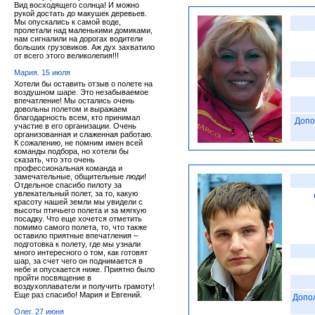
Вид восходящего солнца! И можно
рукой достать до макушек деревьев.
Мы опускались к самой воде,
пролетали над маленькими домиками,
нам сигналили на дорогах водители
больших грузовиков. Аж дух захватило
от всего этого великолепия!!!
Мария. 15 июля
Хотели бы оставить отзыв о полете на
воздушном шаре. Это незабываемое
впечатление! Мы остались очень
довольны полетом и выражаем
благодарность всем, кто принимал
Допо
участие в его организации. Очень
организованная и слаженная работаю.
К сожалению, не помним имен всей
команды подбора, но хотели бы
сказать, что это очень
профессиональная команда и
замечательные, общительные люди!
Отдельное спасибо пилоту за
увлекательный полет, за то, какую
красоту нашей земли мы увидели с
высоты птичьего полета и за мягкую
посадку. Что еще хочется отметить
помимо самого полета, то, что также
оставило приятные впечатления –
подготовка к полету, где мы узнали
много интересного о том, как готовят
шар, за счет чего он поднимается в
небе и опускается ниже. Приятно было
пройти посвящение в
воздухоплаватели и получить грамоту!
Еще раз спасибо! Мария и Евгений.
Допо
Олег. 27 июня