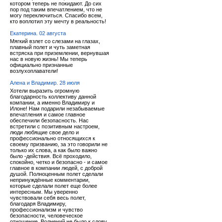
котором теперь не покидают. До сих
пор под таким впечатлением, что не
могу переключиться. Спасибо всем,
кто воплотил эту мечту в реальность!
Екатерина. 02 августа
Мягкий взлет со слезами на глазах,
плавный полет и чуть заметная
встряска при приземлении, вернувшая
нас в новую жизнь! Мы теперь
официально признанные
возлухоплаватели!
Алена и Владимир. 28 июля
Хотели выразить огромную
благодарность коллективу данной
компании, а именно Владимиру и
Илоне! Нам подарили незабываемые
впечатления и самое главное
обеспечили безопасность. Нас
встретили с позитивным настроем,
люди любящие свое дело и
профессионально относящихся к
своему призванию, за это говорили не
только их слова, а как было важно
было -действия. Всё проходило,
спокойно, четко и безопасно - и самое
главное в компании людей, с доброй
душой. Полноценным полет сделали
непринуждённые комментарии,
которые сделали полет еще более
интересным. Мы уверенно
чувствовали себя весь полет,
благодаря Владимиру,
профессионализм и чувство
безопасности, человеческое
отношение. Волнений не было к слову