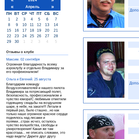
«
»
Апрель
Допо
ПН
ВТ
СР
ЧТ
ПТ
СБ
ВС
1
2
3
4
5
6
7
8
9
10
11
12
13
14
15
16
17
18
19
20
21
22
23
24
25
26
27
28
29
30
1
2
3
4
5
Отзывы о клубе
Максим. 02 сентября
Огромная благодарность всему
аэроклубу и отдельно Владимиру за
его профеионализм!
Ольга и Евгений. 25 августа
Допо
Благодарим команду
Воздухоплавателей и нашего пилота
Владимира за потрясающий полет,
безопасность, профессионализм и
чувство юмора!С любимым отметили
годовщину свадьбы на воздушном
шаре, в небе, на закате!!! Летали в
первый раз, было сташно...но как
только наше огромное красное сердце
поднялось над лесами и
полями...страх исчез, осталось
чувство волшебства, свободы и
умиротворения! Какая же там
красотааа... не описать словами, это
надо видеть! Дарите друг другу