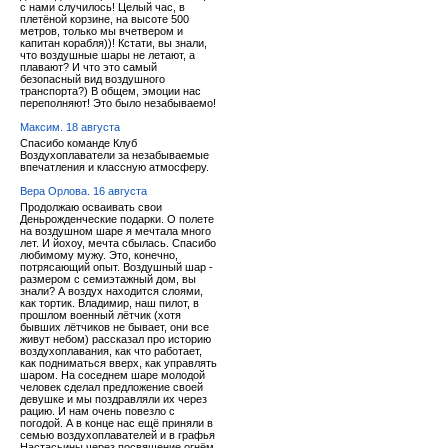
с нами случилось! Целый час, в
плетёной корзине, на высоте 500
метров, только мы вчетвером и
капитан корабля))! Кстати, вы знали,
что воздушные шары не летают, а
плавают? И что это самый
безопасный вид воздушного
транспорта?) В общем, эмоции нас
переполняют! Это было незабываемо!
Максим. 18 августа
Спасибо команде Клуб
Воздухоплаватели за незабываемые
впечатления и классную атмосферу.
Вера Орлова. 16 августа
Продолжаю осваивать свои
Деньрожденческие подарки. О полете
на воздушном шаре я мечтала много
лет. И йохоу, мечта сбылась. Спасибо
любимому мужу. Это, конечно,
потрясающий опыт. Воздушный шар -
размером с семиэтажный дом, вы
знали? А воздух находится слоями,
как тортик. Владимир, наш пилот, в
прошлом военный лётчик (хотя
бывших лётчиков не бывает, они все
живут небом) рассказал про историю
воздухоплавания, как что работает,
как подниматься вверх, как управлять
шаром. На соседнем шаре молодой
человек сделал предложение своей
девушке и мы поздравляли их через
рацию. И нам очень повезло с
погодой. А в конце нас ещё приняли в
семью воздухоплавателей и в графья
Настасьины через посвящение огнём