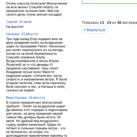
Очень классно полетали! Впечатления
на всю жизнь! Спасибо пилоту за
прекрасное путешествие. Мастер
своего дела, очень мягкая посадка!
Сергей. 19 июля
Показано
13
-
24
из
46
материа
На высоте!
<
Вернуться
Наталья. 23 августа
Три года назад Егор подарил мне на
день рождения полет на воздушном
шаре по программе Пилот. Несколько
раз полёт переносился из-за погоды,
потом из-за моей беременности.
Спасибо огромное Клубу
Воздухоплаватели и лично Илоне
Ясинской за то что дважды (!)
продлили сертификат. Наш пилот
Владимир лучше всех! Вместе
надували шарик, считали вес груза,
скорость и направление ветра. Я была
вторым пилотом, тоже жгла горелочку.
Волк смотрит в лес, а Наташа в небо,
сколько ни корми!
Вера Орлова. 19 августа
В списке невероятных впечатлений
прибыло - Полёт на воздушном шаре!
Да именно этот сюрприз я подготовила
для своих, на день рождения нашей
семьи! Мы должны были лететь 28
июля. Но данный вид воздушного
судна, крайне капризный. Шары не
летают в сильные порывы ветра - это
не безопасно, но вчера это
долгожданное приключение наконец-то