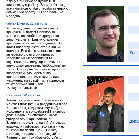
Илону Ясинскую за чуткость и
оперативную работу. Всем ребятам ,
всей команде клуба спасибо за четкую
слаженную работу. Вы все большие
молодцы!!!
семья Бучага. 22 августа
Хотим от души поблагодарить за
прекрасный полет! Спасибо за
мастерство, любовь и преданность
делу. Результат Ваших стараний
превзошел все наши ожидания! Этот
полет навсегда останется в наших
сердцах! Все было захватывающе
Допо
интересно с самого начала до
завершения мероприятия! Мы
опустились на воду, прошлись по
верхушкам деревьев, "побродили" по
траве! В завершение полета провели
интереснейшую церемонию
посвящения в воздухоплаватели!
Рекомендуем всем! Пусть финансы
текут рекой в ваш клуб
"Воздухоплаватели"
Светлана. 20 августа
Когда-то я услышала, что мой муж
мечтает полетать на воздушном шаре!
И я, конечно, подарила ему на День
Рождения это волшебство! На самом
деле я больше испугалась когда
увидела эти шары близко, я...
Допо
Блииииин, может ты один?! А я здесь
подожду и пофоткаю тебя снизу, как
ты красиво летишь, а?... Но нет,
конечно, подарила - наслаждайся!
Раннее утро... голубое небо... Лето...