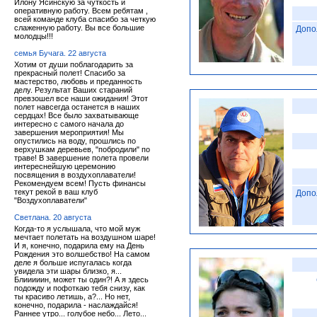
Илону Ясинскую за чуткость и
оперативную работу. Всем ребятам ,
всей команде клуба спасибо за четкую
слаженную работу. Вы все большие
Допо
молодцы!!!
семья Бучага. 22 августа
Хотим от души поблагодарить за
прекрасный полет! Спасибо за
мастерство, любовь и преданность
делу. Результат Ваших стараний
превзошел все наши ожидания! Этот
полет навсегда останется в наших
сердцах! Все было захватывающе
интересно с самого начала до
завершения мероприятия! Мы
опустились на воду, прошлись по
верхушкам деревьев, "побродили" по
траве! В завершение полета провели
интереснейшую церемонию
посвящения в воздухоплаватели!
Рекомендуем всем! Пусть финансы
текут рекой в ваш клуб
Допо
"Воздухоплаватели"
Светлана. 20 августа
Когда-то я услышала, что мой муж
мечтает полетать на воздушном шаре!
И я, конечно, подарила ему на День
Рождения это волшебство! На самом
деле я больше испугалась когда
увидела эти шары близко, я...
Блииииин, может ты один?! А я здесь
подожду и пофоткаю тебя снизу, как
ты красиво летишь, а?... Но нет,
конечно, подарила - наслаждайся!
Раннее утро... голубое небо... Лето...