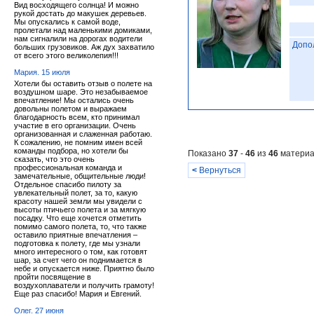
Вид восходящего солнца! И можно
рукой достать до макушек деревьев.
Мы опускались к самой воде,
пролетали над маленькими домиками,
нам сигналили на дорогах водители
Допо
больших грузовиков. Аж дух захватило
от всего этого великолепия!!!
Мария. 15 июля
Хотели бы оставить отзыв о полете на
воздушном шаре. Это незабываемое
впечатление! Мы остались очень
довольны полетом и выражаем
благодарность всем, кто принимал
участие в его организации. Очень
организованная и слаженная работаю.
К сожалению, не помним имен всей
команды подбора, но хотели бы
Показано
37
-
46
из
46
материа
сказать, что это очень
профессиональная команда и
<
Вернуться
замечательные, общительные люди!
Отдельное спасибо пилоту за
увлекательный полет, за то, какую
красоту нашей земли мы увидели с
высоты птичьего полета и за мягкую
посадку. Что еще хочется отметить
помимо самого полета, то, что также
оставило приятные впечатления –
подготовка к полету, где мы узнали
много интересного о том, как готовят
шар, за счет чего он поднимается в
небе и опускается ниже. Приятно было
пройти посвящение в
воздухоплаватели и получить грамоту!
Еще раз спасибо! Мария и Евгений.
Олег. 27 июня