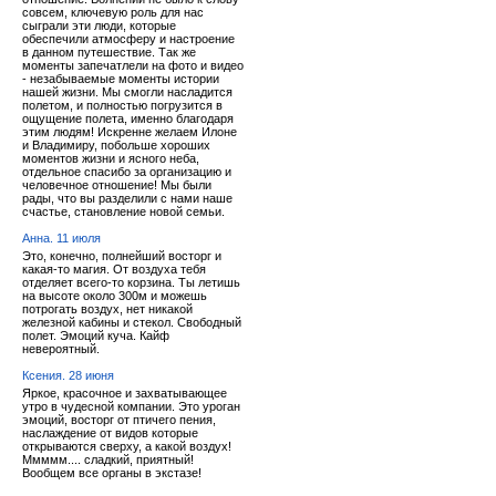
совсем, ключевую роль для нас
сыграли эти люди, которые
обеспечили атмосферу и настроение
в данном путешествие. Так же
моменты запечатлели на фото и видео
- незабываемые моменты истории
нашей жизни. Мы смогли насладится
полетом, и полностью погрузится в
ощущение полета, именно благодаря
этим людям! Искренне желаем Илоне
и Владимиру, побольше хороших
моментов жизни и ясного неба,
отдельное спасибо за организацию и
человечное отношение! Мы были
рады, что вы разделили с нами наше
счастье, становление новой семьи.
Анна. 11 июля
Это, конечно, полнейший восторг и
какая-то магия. От воздуха тебя
отделяет всего-то корзина. Ты летишь
на высоте около 300м и можешь
потрогать воздух, нет никакой
железной кабины и стекол. Свободный
полет. Эмоций куча. Кайф
невероятный.
Ксения. 28 июня
Яркое, красочное и захватывающее
утро в чудесной компании. Это уроган
эмоций, восторг от птичего пения,
наслаждение от видов которые
открываются сверху, а какой воздух!
Ммммм.... сладкий, приятный!
Вообщем все органы в экстазе!