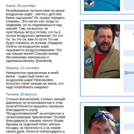
Алена. 25 сентября
Незабываемое путешествие на ярком
воздушном шаре – мечта с детства!
Какие ощущения? Их трудно передать
словами...Это как во сне, когда ты
недвижим, но ты поднимаешься над
землёй. Там, на высоте, не
чувствуешь ветр,а потому что ты в
потоке воздушного движения. Он это
ты, ты это он, вам по пути! Ты как
будто плывёшь по волнам. Недаром,
полёты на воздушном шаре
называются воздухоплаванием. Это
настоящая магия! Спасибо моему
бессменному компаньону и
единомышленнику @anettorily
Мариша. 13 сентября
Допо
Невероятное приключение в моей
жизни - чудестный полет на
воздушном шаре! Невозможно
испытать такие эмоции на земле, это
надо попробовать каждому!
Татьяна. 28 августа
Столько впечатлений, столько эмоций
давненько не испытывали как в этом
полете!!!!Хочется выразить огромную
благодарность клубу
"Воздухоплавателей" за интересное и
захватывающее приключение. Особая
благодарность нашему пилоту Игорю
Аршава за чудесный полет, мягкую
посадку, за тактичность и за знание
своего дела. Хочется поблагодарить и