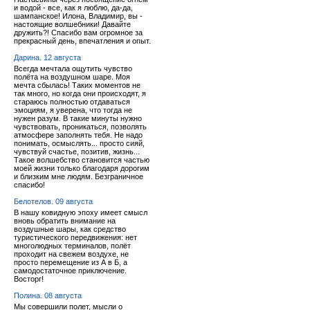
и водой - все, как я люблю, да-да,
шампанское! Илона, Владимир, вы -
настоящие волшебники! Давайте
дружить?! Спасибо вам огромное за
прекрасный день, впечатления и опыт.
Дарина. 12 августа
Всегда мечтала ощутить чувство
полёта на воздушном шаре. Моя
мечта сбылась! Таких моментов не
так много, но когда они происходят, я
стараюсь полностью отдаваться
эмоциям, я уверена, что тогда не
нужен разум. В такие минуты нужно
чувствовать, проникаться, позволять
атмосфере заполнять тебя. Не надо
понимать, осмыслять... просто сияй,
чувствуй счастье, позитив, жизнь...
Такое волшебство становится частью
моей жизни только благодаря дорогим
и близким мне людям. Безграничное
спасибо!
Белотелов. 09 августа
В нашу ковидную эпоху имеет смысл
вновь обратить внимание на
воздушные шары, как средство
туристического передвижения: нет
многолюдных терминалов, полёт
проходит на свежем воздухе, не
просто перемещение из А в Б, а
самодостаточное приключение.
Восторг!
Полина. 08 августа
Мы совершили полет, мысли о