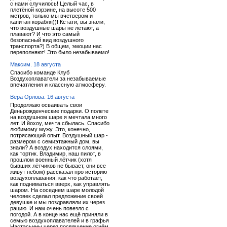
с нами случилось! Целый час, в
плетёной корзине, на высоте 500
метров, только мы вчетвером и
капитан корабля))! Кстати, вы знали,
что воздушные шары не летают, а
плавают? И что это самый
безопасный вид воздушного
транспорта?) В общем, эмоции нас
переполняют! Это было незабываемо!
Максим. 18 августа
Спасибо команде Клуб
Воздухоплаватели за незабываемые
впечатления и классную атмосферу.
Вера Орлова. 16 августа
Продолжаю осваивать свои
Деньрожденческие подарки. О полете
на воздушном шаре я мечтала много
лет. И йохоу, мечта сбылась. Спасибо
любимому мужу. Это, конечно,
потрясающий опыт. Воздушный шар -
размером с семиэтажный дом, вы
знали? А воздух находится слоями,
как тортик. Владимир, наш пилот, в
прошлом военный лётчик (хотя
бывших лётчиков не бывает, они все
живут небом) рассказал про историю
воздухоплавания, как что работает,
как подниматься вверх, как управлять
шаром. На соседнем шаре молодой
человек сделал предложение своей
девушке и мы поздравляли их через
рацию. И нам очень повезло с
погодой. А в конце нас ещё приняли в
семью воздухоплавателей и в графья
Настасьины через посвящение огнём