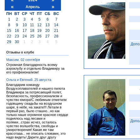
«
»
Апрель
ПН
ВТ
СР
ЧТ
ПТ
СБ
ВС
1
2
3
4
5
6
7
8
9
10
11
12
13
14
15
16
17
18
19
20
21
22
23
24
25
26
27
28
29
30
1
2
3
4
5
Допо
Отзывы о клубе
Максим. 02 сентября
Огромная благодарность всему
аэроклубу и отдельно Владимиру за
его профеионализм!
Ольга и Евгений. 25 августа
Благодарим команду
Воздухоплавателей и нашего пилота
Владимира за потрясающий полет,
безопасность, профессионализм и
чувство юмора!С любимым отметили
годовщину свадьбы на воздушном
шаре, в небе, на закате!!! Летали в
первый раз, было сташно...но как
только наше огромное красное сердце
поднялось над лесами и
Допо
полями...страх исчез, осталось
чувство волшебства, свободы и
умиротворения! Какая же там
красотааа... не описать словами, это
надо видеть! Дарите друг другу