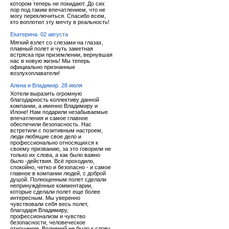
котором теперь не покидают. До сих
пор под таким впечатлением, что не
могу переключиться. Спасибо всем,
кто воплотил эту мечту в реальность!
Екатерина. 02 августа
Мягкий взлет со слезами на глазах,
плавный полет и чуть заметная
встряска при приземлении, вернувшая
нас в новую жизнь! Мы теперь
официально признанные
возлухоплаватели!
Алена и Владимир. 28 июля
Хотели выразить огромную
благодарность коллективу данной
компании, а именно Владимиру и
Илоне! Нам подарили незабываемые
впечатления и самое главное
обеспечили безопасность. Нас
встретили с позитивным настроем,
люди любящие свое дело и
профессионально относящихся к
своему призванию, за это говорили не
только их слова, а как было важно
было -действия. Всё проходило,
спокойно, четко и безопасно - и самое
главное в компании людей, с доброй
душой. Полноценным полет сделали
непринуждённые комментарии,
которые сделали полет еще более
интересным. Мы уверенно
чувствовали себя весь полет,
благодаря Владимиру,
профессионализм и чувство
безопасности, человеческое
отношение. Волнений не было к слову