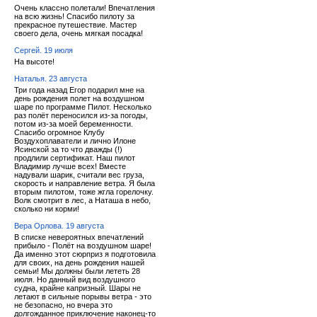
Очень классно полетали! Впечатления
на всю жизнь! Спасибо пилоту за
прекрасное путешествие. Мастер
своего дела, очень мягкая посадка!
Сергей. 19 июля
На высоте!
Наталья. 23 августа
Три года назад Егор подарил мне на
день рождения полет на воздушном
шаре по программе Пилот. Несколько
раз полёт переносился из-за погоды,
потом из-за моей беременности.
Спасибо огромное Клубу
Воздухоплаватели и лично Илоне
Ясинской за то что дважды (!)
продлили сертификат. Наш пилот
Владимир лучше всех! Вместе
надували шарик, считали вес груза,
скорость и направление ветра. Я была
вторым пилотом, тоже жгла горелочку.
Волк смотрит в лес, а Наташа в небо,
сколько ни корми!
Вера Орлова. 19 августа
В списке невероятных впечатлений
прибыло - Полёт на воздушном шаре!
Да именно этот сюрприз я подготовила
для своих, на день рождения нашей
семьи! Мы должны были лететь 28
июля. Но данный вид воздушного
судна, крайне капризный. Шары не
летают в сильные порывы ветра - это
не безопасно, но вчера это
долгожданное приключение наконец-то