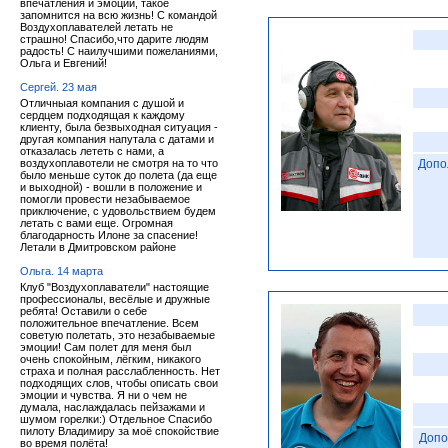
впечатления и эмоции, такое
запомнится на всю жизнь! С командой
Воздухоплавателей летать не
страшно! Спасибо,что дарите людям
радость! С наилучшими пожеланиями,
Ольга и Евгений!
Сергей. 23 мая
Отличныая компания с душой и
сердцем подходящая к каждому
клиенту, была безвыходная ситуация -
другая компания напутала с датами и
отказалась лететь с нами, а
воздухоплавотели не смотря на то что
Допо
было меньше суток до полета (да еще
и выходной) - вошли в положение и
помогли провести незабываемое
приключение, с удовольствием будем
летать с вами еще. Огромная
благодарность Илоне за спасение!
Летали в Дмитровском районе
Ольга. 14 марта
Клуб "Воздухоплаватели" настоящие
профессионалы, весёлые и дружные
ребята! Оставили о себе
положительное впечатление. Всем
советую полетать, это незабываемые
эмоции! Сам полет для меня был
очень спокойным, лёгким, никакого
страха и полная расслабленность. Нет
подходящих слов, чтобы описать свои
эмоции и чувства. Я ни о чем не
думала, наслаждалась пейзажами и
шумом горелки:) Отдельное Спасибо
пилоту Владимиру за моё спокойствие
Допо
во время полёта!