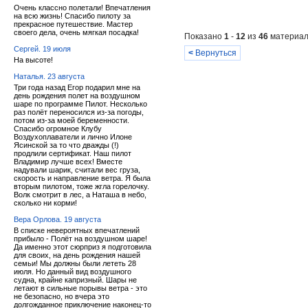
Очень классно полетали! Впечатления
на всю жизнь! Спасибо пилоту за
прекрасное путешествие. Мастер
своего дела, очень мягкая посадка!
Показано
1
-
12
из
46
материал
Сергей. 19 июля
<
Вернуться
На высоте!
Наталья. 23 августа
Три года назад Егор подарил мне на
день рождения полет на воздушном
шаре по программе Пилот. Несколько
раз полёт переносился из-за погоды,
потом из-за моей беременности.
Спасибо огромное Клубу
Воздухоплаватели и лично Илоне
Ясинской за то что дважды (!)
продлили сертификат. Наш пилот
Владимир лучше всех! Вместе
надували шарик, считали вес груза,
скорость и направление ветра. Я была
вторым пилотом, тоже жгла горелочку.
Волк смотрит в лес, а Наташа в небо,
сколько ни корми!
Вера Орлова. 19 августа
В списке невероятных впечатлений
прибыло - Полёт на воздушном шаре!
Да именно этот сюрприз я подготовила
для своих, на день рождения нашей
семьи! Мы должны были лететь 28
июля. Но данный вид воздушного
судна, крайне капризный. Шары не
летают в сильные порывы ветра - это
не безопасно, но вчера это
долгожданное приключение наконец-то