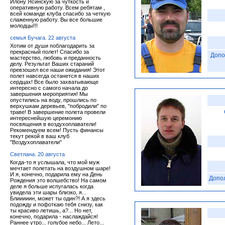
Илону Ясинскую за чуткость и
оперативную работу. Всем ребятам ,
всей команде клуба спасибо за четкую
слаженную работу. Вы все большие
молодцы!!!
семья Бучага. 22 августа
Хотим от души поблагодарить за
прекрасный полет! Спасибо за
Допо
мастерство, любовь и преданность
делу. Результат Ваших стараний
превзошел все наши ожидания! Этот
полет навсегда останется в наших
сердцах! Все было захватывающе
интересно с самого начала до
завершения мероприятия! Мы
опустились на воду, прошлись по
верхушкам деревьев, "побродили" по
траве! В завершение полета провели
интереснейшую церемонию
посвящения в воздухоплаватели!
Рекомендуем всем! Пусть финансы
текут рекой в ваш клуб
"Воздухоплаватели"
Светлана. 20 августа
Когда-то я услышала, что мой муж
мечтает полетать на воздушном шаре!
И я, конечно, подарила ему на День
Допо
Рождения это волшебство! На самом
деле я больше испугалась когда
увидела эти шары близко, я...
Блииииин, может ты один?! А я здесь
подожду и пофоткаю тебя снизу, как
ты красиво летишь, а?... Но нет,
конечно, подарила - наслаждайся!
Раннее утро... голубое небо... Лето...