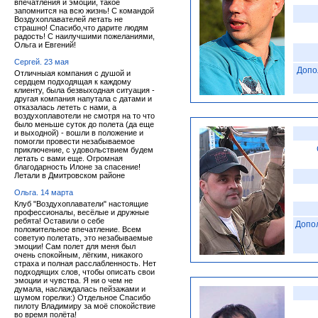
впечатления и эмоции, такое
запомнится на всю жизнь! С командой
Воздухоплавателей летать не
страшно! Спасибо,что дарите людям
радость! С наилучшими пожеланиями,
Ольга и Евгений!
Сергей. 23 мая
Допо
Отличныая компания с душой и
сердцем подходящая к каждому
клиенту, была безвыходная ситуация -
другая компания напутала с датами и
отказалась лететь с нами, а
воздухоплавотели не смотря на то что
было меньше суток до полета (да еще
и выходной) - вошли в положение и
помогли провести незабываемое
приключение, с удовольствием будем
летать с вами еще. Огромная
благодарность Илоне за спасение!
Летали в Дмитровском районе
Ольга. 14 марта
Клуб "Воздухоплаватели" настоящие
профессионалы, весёлые и дружные
ребята! Оставили о себе
Допо
положительное впечатление. Всем
советую полетать, это незабываемые
эмоции! Сам полет для меня был
очень спокойным, лёгким, никакого
страха и полная расслабленность. Нет
подходящих слов, чтобы описать свои
эмоции и чувства. Я ни о чем не
думала, наслаждалась пейзажами и
шумом горелки:) Отдельное Спасибо
пилоту Владимиру за моё спокойствие
во время полёта!