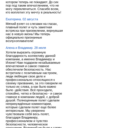
котором теперь не покидают. До сих
пор под таким впечатлением, что не
могу переключиться. Спасибо всем,
кто воплотил эту мечту в реальность!
Екатерина. 02 августа
Мягкий взлет со слезами на глазах,
плавный полет и чуть заметная
встряска при приземлении, вернувшая
нас в новую жизнь! Мы теперь
официально признанные
возлухоплаватели!
Алена и Владимир. 28 июля
Хотели выразить огромную
благодарность коллективу данной
компании, а именно Владимиру и
Илоне! Нам подарили незабываемые
впечатления и самое главное
обеспечили безопасность. Нас
встретили с позитивным настроем,
люди любящие свое дело и
профессионально относящихся к
своему призванию, за это говорили не
только их слова, а как было важно
было -действия. Всё проходило,
спокойно, четко и безопасно - и самое
главное в компании людей, с доброй
душой. Полноценным полет сделали
непринуждённые комментарии,
которые сделали полет еще более
интересным. Мы уверенно
чувствовали себя весь полет,
благодаря Владимиру,
профессионализм и чувство
безопасности, человеческое
отношение. Волнений не было к слову