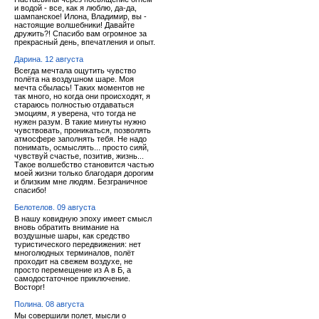
и водой - все, как я люблю, да-да,
шампанское! Илона, Владимир, вы -
настоящие волшебники! Давайте
дружить?! Спасибо вам огромное за
прекрасный день, впечатления и опыт.
Дарина. 12 августа
Всегда мечтала ощутить чувство
полёта на воздушном шаре. Моя
мечта сбылась! Таких моментов не
так много, но когда они происходят, я
стараюсь полностью отдаваться
эмоциям, я уверена, что тогда не
нужен разум. В такие минуты нужно
чувствовать, проникаться, позволять
атмосфере заполнять тебя. Не надо
понимать, осмыслять... просто сияй,
чувствуй счастье, позитив, жизнь...
Такое волшебство становится частью
моей жизни только благодаря дорогим
и близким мне людям. Безграничное
спасибо!
Белотелов. 09 августа
В нашу ковидную эпоху имеет смысл
вновь обратить внимание на
воздушные шары, как средство
туристического передвижения: нет
многолюдных терминалов, полёт
проходит на свежем воздухе, не
просто перемещение из А в Б, а
самодостаточное приключение.
Восторг!
Полина. 08 августа
Мы совершили полет, мысли о