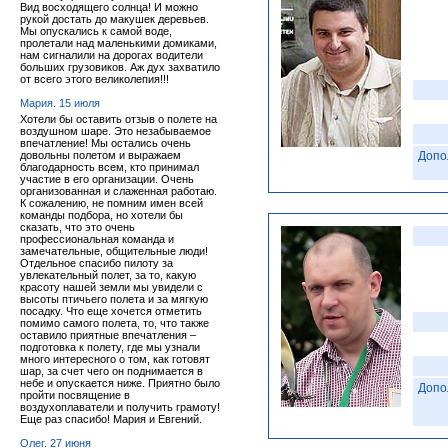
Вид восходящего солнца! И можно
рукой достать до макушек деревьев.
Мы опускались к самой воде,
пролетали над маленькими домиками,
нам сигналили на дорогах водители
больших грузовиков. Аж дух захватило
от всего этого великолепия!!!
Мария. 15 июля
Хотели бы оставить отзыв о полете на
воздушном шаре. Это незабываемое
впечатление! Мы остались очень
довольны полетом и выражаем
Допо
благодарность всем, кто принимал
участие в его организации. Очень
организованная и слаженная работаю.
К сожалению, не помним имен всей
команды подбора, но хотели бы
сказать, что это очень
профессиональная команда и
замечательные, общительные люди!
Отдельное спасибо пилоту за
увлекательный полет, за то, какую
красоту нашей земли мы увидели с
высоты птичьего полета и за мягкую
посадку. Что еще хочется отметить
помимо самого полета, то, что также
оставило приятные впечатления –
подготовка к полету, где мы узнали
много интересного о том, как готовят
шар, за счет чего он поднимается в
небе и опускается ниже. Приятно было
Допо
пройти посвящение в
воздухоплаватели и получить грамоту!
Еще раз спасибо! Мария и Евгений.
Олег. 27 июня