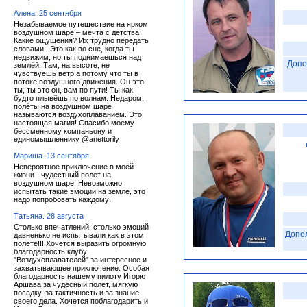
Алена. 25 сентября
Незабываемое путешествие на ярком
воздушном шаре – мечта с детства!
Какие ощущения? Их трудно передать
словами...Это как во сне, когда ты
недвижим, но ты поднимаешься над
Допо
землёй. Там, на высоте, не
чувствуешь ветр,а потому что ты в
потоке воздушного движения. Он это
ты, ты это он, вам по пути! Ты как
будто плывёшь по волнам. Недаром,
полёты на воздушном шаре
называются воздухоплаванием. Это
настоящая магия! Спасибо моему
бессменному компаньону и
единомышленнику @anettorily
Мариша. 13 сентября
Невероятное приключение в моей
жизни - чудестный полет на
воздушном шаре! Невозможно
испытать такие эмоции на земле, это
надо попробовать каждому!
Татьяна. 28 августа
Столько впечатлений, столько эмоций
Допо
давненько не испытывали как в этом
полете!!!!Хочется выразить огромную
благодарность клубу
"Воздухоплавателей" за интересное и
захватывающее приключение. Особая
благодарность нашему пилоту Игорю
Аршава за чудесный полет, мягкую
посадку, за тактичность и за знание
своего дела. Хочется поблагодарить и