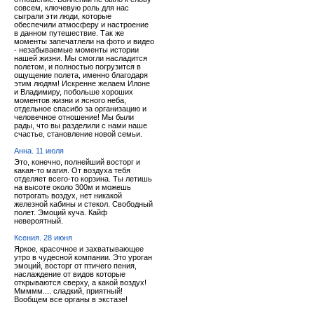
совсем, ключевую роль для нас
сыграли эти люди, которые
обеспечили атмосферу и настроение
в данном путешествие. Так же
моменты запечатлели на фото и видео
- незабываемые моменты истории
нашей жизни. Мы смогли насладится
полетом, и полностью погрузится в
ощущение полета, именно благодаря
этим людям! Искренне желаем Илоне
и Владимиру, побольше хороших
моментов жизни и ясного неба,
отдельное спасибо за организацию и
человечное отношение! Мы были
рады, что вы разделили с нами наше
счастье, становление новой семьи.
Анна. 11 июля
Это, конечно, полнейший восторг и
какая-то магия. От воздуха тебя
отделяет всего-то корзина. Ты летишь
на высоте около 300м и можешь
потрогать воздух, нет никакой
железной кабины и стекол. Свободный
полет. Эмоций куча. Кайф
невероятный.
Ксения. 28 июня
Яркое, красочное и захватывающее
утро в чудесной компании. Это уроган
эмоций, восторг от птичего пения,
наслаждение от видов которые
открываются сверху, а какой воздух!
Ммммм.... сладкий, приятный!
Вообщем все органы в экстазе!