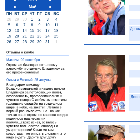
«
»
Май
ПН
ВТ
СР
ЧТ
ПТ
СБ
ВС
28
29
30
1
2
3
4
5
6
7
8
9
10
11
Допо
12
13
14
15
16
17
18
19
20
21
22
23
24
25
26
27
28
29
30
31
1
Отзывы о клубе
Максим. 02 сентября
Огромная благодарность всему
аэроклубу и отдельно Владимиру за
его профеионализм!
Ольга и Евгений. 25 августа
Благодарим команду
Воздухоплавателей и нашего пилота
Владимира за потрясающий полет,
безопасность, профессионализм и
Допо
чувство юмора!С любимым отметили
годовщину свадьбы на воздушном
шаре, в небе, на закате!!! Летали в
первый раз, было сташно...но как
только наше огромное красное сердце
поднялось над лесами и
полями...страх исчез, осталось
чувство волшебства, свободы и
умиротворения! Какая же там
красотааа... не описать словами, это
надо видеть! Дарите друг другу