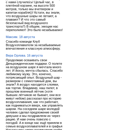
с нами случилось! Целый час, в
плетёной корзине, на высоте 500
метров, только мы вчетвером и
капитан корабля))! Кстати, вы знали,
что воздушные шары не летают, а
плавают? И что это самый
безопасный вид воздушного
транспорта?) В общем, эмоции нас
переполняют! Это было незабываемо!
Максим. 18 августа
Спасибо команде Клуб
Воздухоплаватели за незабываемые
впечатления и классную атмосферу.
Вера Орлова. 16 августа
Продолжаю осваивать свои
Деньрожденческие подарки. О полете
на воздушном шаре я мечтала много
лет. И йохоу, мечта сбылась. Спасибо
любимому мужу. Это, конечно,
потрясающий опыт. Воздушный шар -
размером с семиэтажный дом, вы
знали? А воздух находится слоями,
как тортик. Владимир, наш пилот, в
прошлом военный лётчик (хотя
бывших лётчиков не бывает, они все
живут небом) рассказал про историю
воздухоплавания, как что работает,
как подниматься вверх, как управлять
шаром. На соседнем шаре молодой
человек сделал предложение своей
девушке и мы поздравляли их через
рацию. И нам очень повезло с
погодой. А в конце нас ещё приняли в
семью воздухоплавателей и в графья
Настасьины через посвящение огнём