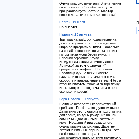
Очень классно полетали! Впечатления
на всю жизнь! Спасибо пилоту за
прекрасное путешествие. Мастер
своего дела, очень мягкая посадка!
Сергей. 19 июля
П
На высоте!
Наталья. 23 августа
Три года назад Егор подарил мне на
день рождения полет на воздушном
шаре по программе Пилот. Несколько
раз полёт переносился из-за погоды,
потом из-за моей беременности.
Спасибо огромное Клубу
Воздухоплаватели и лично Илоне
Ясинской за то что дважды (!)
продлили сертификат. Наш пилот
Владимир лучше всех! Вместе
надували шарик, считали вес груза,
скорость и направление ветра. Я была
вторым пилотом, тоже жгла горелочку.
Волк смотрит в лес, а Наташа в небо,
сколько ни корми!
Вера Орлова. 19 августа
В списке невероятных впечатлений
прибыло - Полёт на воздушном шаре!
Да именно этот сюрприз я подготовила
для своих, на день рождения нашей
семьи! Мы должны были лететь 28
июля. Но данный вид воздушного
судна, крайне капризный. Шары не
летают в сильные порывы ветра - это
не безопасно, но вчера это
долгожданное приключение наконец-то