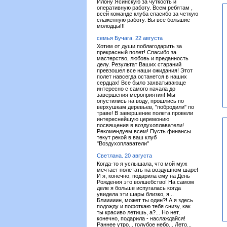
Илону Ясинскую за чуткость и
оперативную работу. Всем ребятам ,
всей команде клуба спасибо за четкую
слаженную работу. Вы все большие
молодцы!!!
семья Бучага. 22 августа
Хотим от души поблагодарить за
прекрасный полет! Спасибо за
мастерство, любовь и преданность
делу. Результат Ваших стараний
превзошел все наши ожидания! Этот
полет навсегда останется в наших
сердцах! Все было захватывающе
интересно с самого начала до
завершения мероприятия! Мы
опустились на воду, прошлись по
верхушкам деревьев, "побродили" по
траве! В завершение полета провели
интереснейшую церемонию
посвящения в воздухоплаватели!
Рекомендуем всем! Пусть финансы
текут рекой в ваш клуб
"Воздухоплаватели"
Светлана. 20 августа
Когда-то я услышала, что мой муж
мечтает полетать на воздушном шаре!
И я, конечно, подарила ему на День
Рождения это волшебство! На самом
деле я больше испугалась когда
увидела эти шары близко, я...
Блииииин, может ты один?! А я здесь
подожду и пофоткаю тебя снизу, как
ты красиво летишь, а?... Но нет,
конечно, подарила - наслаждайся!
Раннее утро... голубое небо... Лето...