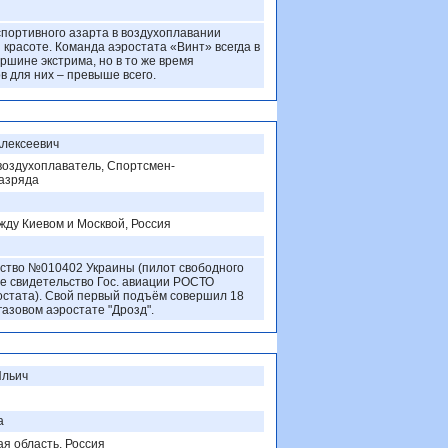
спортивного азарта в воздухоплавании
 красоте. Команда аэростата «Винт» всегда в
ршине экстрима, но в то же время
в для них – превыше всего.
Алексеевич
оздухоплаватель, Спортсмен-
разряда
жду Киевом и Москвой, Россия
ство №010402 Украины (пилот свободного
ое свидетельство Гос. авиации РОСТО
стата). Свой первый подъём совершил 18
 газовом аэростате "Дрозд".
Ильич
а
ая область, Россия