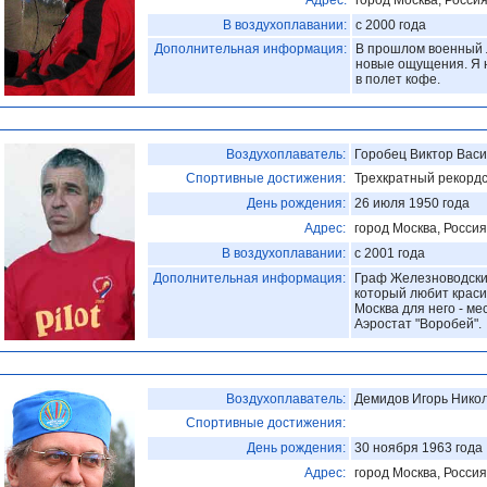
Адрес:
город Москва, Росси
В воздухоплавании:
с 2000 года
Дополнительная информация:
В прошлом военный л
новые ощущения. Я 
в полет кофе.
Воздухоплаватель:
Горобец Виктор Вас
Спортивные достижения:
Трехкратный рекорд
День рождения:
26 июля 1950 года
Адрес:
город Москва, Россия
В воздухоплавании:
с 2001 года
Дополнительная информация:
Граф Железноводски
который любит краси
Москва для него - ме
Аэростат "Воробей".
Воздухоплаватель:
Демидов Игорь Нико
Спортивные достижения:
День рождения:
30 ноября 1963 года
Адрес:
город Москва, Россия