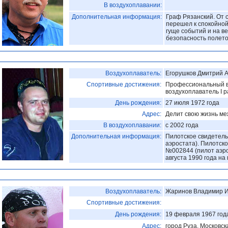
В воздухоплавании:
Дополнительная информация:
Граф Рязанский. От 
перешел к спокойной
гуще событий и на ве
безопасность полето
Воздухоплаватель:
Егорушков Дмитрий 
Спортивные достижения:
Профессиональный в
воздухоплаватель I 
День рождения:
27 июля 1972 года
Адрес:
Делит свою жизнь ме
В воздухоплавании:
с 2002 года
Дополнительная информация:
Пилотское свидетель
аэростата). Пилотск
№002844 (пилот аэро
августа 1990 года на
Воздухоплаватель:
Жаринов Владимир 
Спортивные достижения:
День рождения:
19 февраля 1967 год
Адрес:
город Руза, Московск