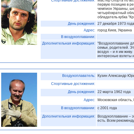
Спортивные достижения:
Мастер спорта по во
первую позицию в ре
чемпион Украины, ше
четырёхкратный обла
обладатель кубка "К
День рождения:
27 декабря 1973 год
Адрес:
город Киев, Украина
В воздухоплавании:
Дополнительная информация:
"Воздухоплавание дл
семьи, родителей. Эт
воздух – и я им живу
интересные взлеты и
Воздухоплаватель:
Кузин Александр Юр
Спортивные достижения:
День рождения:
22 марта 1962 года
Адрес:
Московская область,
В воздухоплавании:
с 2001 года
Дополнительная информация:
Воздухоплавание – эт
есть. Всем рекоменд