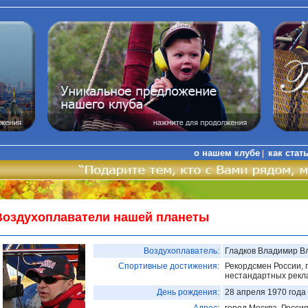
о нашем клубе
как стат
|
Воздухоплаватели нашей планеты
Воздухоплаватель:
Гладков Владимир В
Спортивные достижения:
Рекордсмен России, 
нестандартных рекл
День рождения:
28 апреля 1970 года