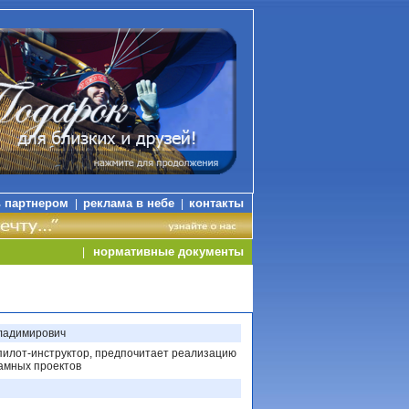
ь партнером
реклама в небе
контакты
|
|
нормативные документы
|
ладимирович
пилот-инструктор, предпочитает реализацию
амных проектов