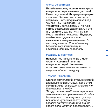
Алена. 25 сентября
Незабываемое путешествие на ярком
воздушном шаре – мечта с детства!
Какие ощущения? Их трудно передать
словами...Это как во сне, когда ты
недвижим, но ты поднимаешься над
землёй. Там, на высоте, не
чувствуешь ветр,а потому что ты в
потоке воздушного движения. Он это
ты, ты это он, вам по пути! Ты как
будто плывёшь по волнам. Недаром,
полёты на воздушном шаре
называются воздухоплаванием. Это
настоящая магия! Спасибо моему
бессменному компаньону и
единомышленнику @anettorily
Мариша. 13 сентября
Невероятное приключение в моей
жизни - чудестный полет на
воздушном шаре! Невозможно
испытать такие эмоции на земле, это
надо попробовать каждому!
Татьяна. 28 августа
Столько впечатлений, столько эмоций
давненько не испытывали как в этом
полете!!!!Хочется выразить огромную
благодарность клубу
"Воздухоплавателей" за интересное и
захватывающее приключение. Особая
благодарность нашему пилоту Игорю
Аршава за чудесный полет, мягкую
посадку, за тактичность и за знание
своего дела. Хочется поблагодарить и