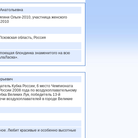
 Анатольевна
ягини Ольги-2010, участница женского
-2010
Псковская область, Россия
 поющая блондинка знаменитого на всю
алаЛаска».
ерьевич
датель Кубка России, 6 место Чемпионата
России 2008 года по воздухоплавательному
убка Великих Лук, победитель 13-й
чи воздухоплавателей в городе Великие
вное. Любит красивые и особенно высотные