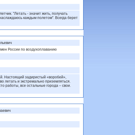
я
етчик. "Летать - значит жить, получать
наслаждаюсь каждым полетом". Всегда берет
ильевич
смен России по воздухоплаванию
й. Настоящий задиристый «воробей»,
во летать и экстремально приземляться.
сто работы, все остальные города – свои.
лаевич