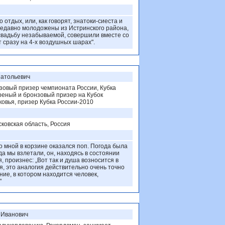
 отдых, или, как говорят, знатоки-сиеста и
едавно молодожены из Истринского района,
свадьбу незабываемой, совершили вместе со
 сразу на 4-х воздушных шарах".
натольевич
зовый призер чемпионата России, Кубка
реный и бронзовый призер на Кубок
овья, призер Кубка России-2010
сковская область, Россия
о мной в корзине оказался поп. Погода была
да мы взлетали, он, находясь в состоянии
, произнес: „Вот так и душа возносится в
я, это аналогия действительно очень точно
ние, в котором находится человек,
"
 Иванович