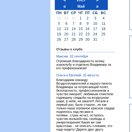
«
»
Май
ПН
ВТ
СР
ЧТ
ПТ
СБ
ВС
28
29
30
1
2
3
4
5
6
7
8
9
10
11
12
13
14
15
16
17
18
19
20
21
22
23
24
25
26
27
28
29
30
31
1
Отзывы о клубе
Максим. 02 сентября
Огромная благодарность всему
аэроклубу и отдельно Владимиру за
его профеионализм!
Ольга и Евгений. 25 августа
Благодарим команду
Воздухоплавателей и нашего пилота
Владимира за потрясающий полет,
безопасность, профессионализм и
чувство юмора!С любимым отметили
годовщину свадьбы на воздушном
шаре, в небе, на закате!!! Летали в
первый раз, было сташно...но как
только наше огромное красное сердце
поднялось над лесами и
полями...страх исчез, осталось
чувство волшебства, свободы и
умиротворения! Какая же там
красотааа... не описать словами, это
надо видеть! Дарите друг другу