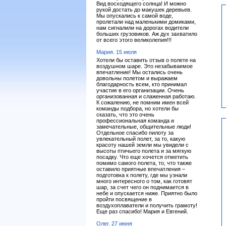
Вид восходящего солнца! И можно
рукой достать до макушек деревьев.
Мы опускались к самой воде,
пролетали над маленькими домиками,
нам сигналили на дорогах водители
больших грузовиков. Аж дух захватило
от всего этого великолепия!!!
Мария. 15 июля
Хотели бы оставить отзыв о полете на
воздушном шаре. Это незабываемое
впечатление! Мы остались очень
довольны полетом и выражаем
благодарность всем, кто принимал
участие в его организации. Очень
организованная и слаженная работаю.
К сожалению, не помним имен всей
команды подбора, но хотели бы
сказать, что это очень
профессиональная команда и
замечательные, общительные люди!
Отдельное спасибо пилоту за
увлекательный полет, за то, какую
красоту нашей земли мы увидели с
высоты птичьего полета и за мягкую
посадку. Что еще хочется отметить
помимо самого полета, то, что также
оставило приятные впечатления –
подготовка к полету, где мы узнали
много интересного о том, как готовят
шар, за счет чего он поднимается в
небе и опускается ниже. Приятно было
пройти посвящение в
воздухоплаватели и получить грамоту!
Еще раз спасибо! Мария и Евгений.
Олег. 27 июня