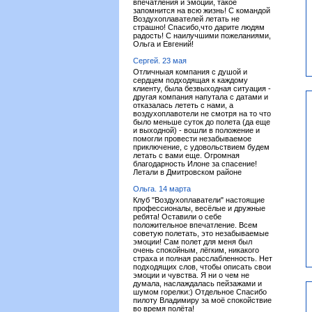
впечатления и эмоции, такое
запомнится на всю жизнь! С командой
Воздухоплавателей летать не
страшно! Спасибо,что дарите людям
радость! С наилучшими пожеланиями,
Ольга и Евгений!
Сергей. 23 мая
Отличныая компания с душой и
сердцем подходящая к каждому
клиенту, была безвыходная ситуация -
другая компания напутала с датами и
отказалась лететь с нами, а
воздухоплавотели не смотря на то что
было меньше суток до полета (да еще
и выходной) - вошли в положение и
помогли провести незабываемое
приключение, с удовольствием будем
летать с вами еще. Огромная
благодарность Илоне за спасение!
Летали в Дмитровском районе
Ольга. 14 марта
Клуб "Воздухоплаватели" настоящие
профессионалы, весёлые и дружные
ребята! Оставили о себе
положительное впечатление. Всем
советую полетать, это незабываемые
эмоции! Сам полет для меня был
очень спокойным, лёгким, никакого
страха и полная расслабленность. Нет
подходящих слов, чтобы описать свои
эмоции и чувства. Я ни о чем не
думала, наслаждалась пейзажами и
шумом горелки:) Отдельное Спасибо
пилоту Владимиру за моё спокойствие
во время полёта!