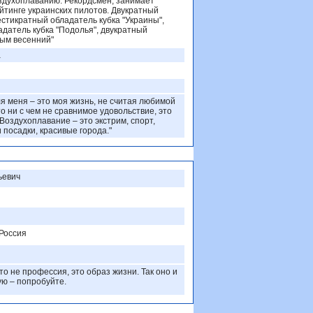
здухоплаванию. Рекордсмен, занимает
йтинге украинских пилотов. Двукратный
стикратный обладатель кубка "Украины",
датель кубка "Подолья", двукратный
рым весенний"
а
я меня – это моя жизнь, не считая любимой
о ни с чем не сравнимое удовольствие, это
. Воздухоплавание – это экстрим, спорт,
 посадки, красивые города."
ьевич
 Россия
о не профессия, это образ жизни. Так оно и
ую – попробуйте.