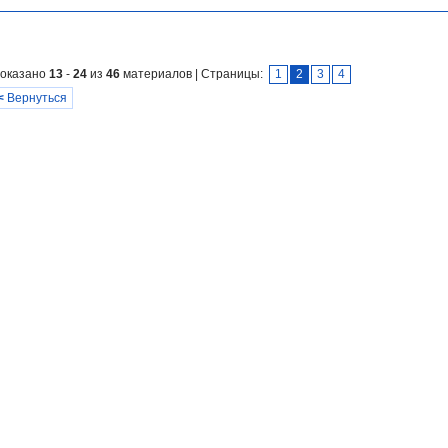
оказано
13
-
24
из
46
материалов | Страницы:
1
2
3
4
<
Вернуться