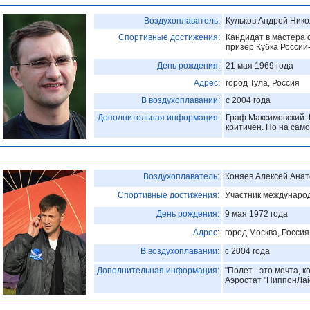
Воздухоплаватель:
Кульков Андрей Ник
Спортивные достижения:
Кандидат в мастера 
призер Кубка России
День рождения:
21 мая 1969 года
Адрес:
город Тула, Россия
В воздухоплавании:
с 2004 года
Дополнительная информация:
Граф Максимовский. 
критичен. Но на сам
Воздухоплаватель:
Коняев Алексей Анат
Спортивные достижения:
Участник междунаро
День рождения:
9 мая 1972 года
Адрес:
город Москва, Россия
В воздухоплавании:
с 2004 года
Дополнительная информация:
"Полет - это мечта, 
Аэростат "НиппонЛай