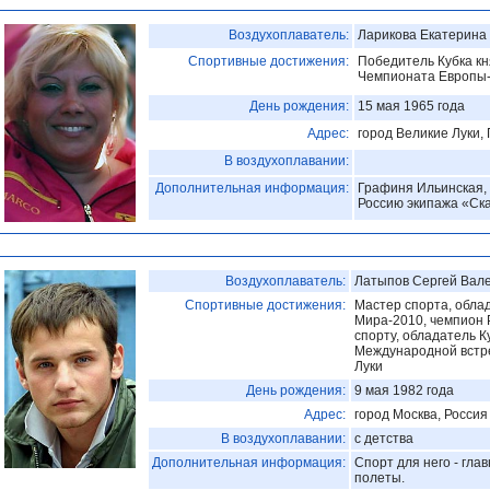
Воздухоплаватель:
Ларикова Екатерина
Спортивные достижения:
Победитель Кубка кн
Чемпионата Европы
День рождения:
15 мая 1965 года
Адрес:
город Великие Луки, 
В воздухоплавании:
Дополнительная информация:
Графиня Ильинская,
Россию экипажа «Ск
Воздухоплаватель:
Латыпов Сергей Вал
Спортивные достижения:
Мастер спорта, обла
Мира-2010, чемпион 
спорту, обладатель К
Международной встре
Луки
День рождения:
9 мая 1982 года
Адрес:
город Москва, Россия
В воздухоплавании:
с детства
Дополнительная информация:
Спорт для него - гла
полеты.