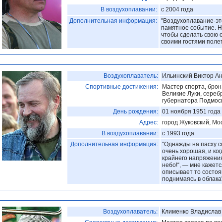
В воздухоплавании:
с 2004 года
Дополнительная информация:
"Воздухоплавание-это
памятное событие. Н
чтобы сделать свою 
своими гостями полет
Воздухоплаватель:
Ильинский Виктор А
Спортивные достижения:
Мастер спорта, брон
Великие Луки, сереб
губернатора Подмоск
День рождения:
01 ноября 1951 года
Адрес:
город Жуковский, Мо
В воздухоплавании:
с 1993 года
Дополнительная информация:
"Однажды на пасху с
очень хорошая, и ког
крайнего напряжения
небо!“, — мне кажетс
описывает то состоя
поднимаясь в облака
Воздухоплаватель:
Клименко Владислав