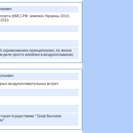
олаевич
спорта (КМС) РФ, чемпион Украины-2010,
-2010
В соревнованиях принципиален, по жизни
ом деле просто влюблен в воздухоплавание.
ольевич
дных воздухоплавательных встреч
которая осуществима." Граф Высоков.
н".