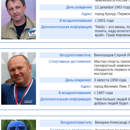
чемпионата России -
День рождения:
12 декабря 1963 год
Адрес:
город Кунгур, Пермск
В воздухоплавании:
с 2001 года
Дополнительная информация:
"Небо – это жизнь, п
понять, надо взлете
край». Граф Кировск
Воздухоплаватель:
Виноградов Сергей 
Спортивные достижения:
Мастер спорта, призе
трехкратный чемпион
обладатель первого ку
инструктор
День рождения:
3 августа 1958 года
Адрес:
город Великие Луки, 
В воздухоплавании:
с 1997 года
Дополнительная информация:
"Чем больше людей б
добрых людей будет 
Воздухоплаватель:
Вихарев Александр 