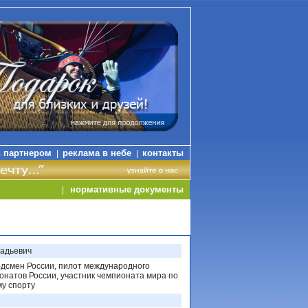
ь партнером
реклама в небе
контакты
|
|
нормативные документы
|
надьевич
рдсмен России, пилот международного
онатов России, участник чемпионата мира по
у спорту