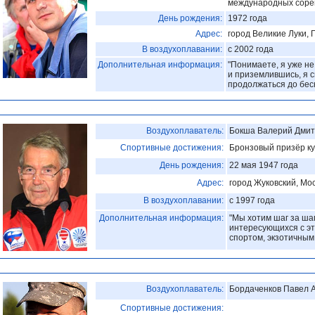
международных соре
День рождения:
1972 года
Адрес:
город Великие Луки, 
В воздухоплавании:
с 2002 года
Дополнительная информация:
"Понимаете, я уже не
и приземлившись, я с
продолжаться до бес
Воздухоплаватель:
Бокша Валерий Дмит
Спортивные достижения:
Бронзовый призёр к
День рождения:
22 мая 1947 года
Адрес:
город Жуковский, Мос
В воздухоплавании:
с 1997 года
Дополнительная информация:
"Мы хотим шаг за ша
интересующихся с э
спортом, экзотичным
Воздухоплаватель:
Бордаченков Павел 
Спортивные достижения: