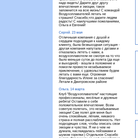
надо видеть! Дарите друг другу
впечатления и эмоции, такое
запомнится на всю жизнь! С командой
Воздухоплавателей летать не
страшно! Спасибо,что дарите людям
радость! С наилучшими пожеланиями,
Ольга и Евгений!
Сергей. 23 мая
Отличныая компания с душой и
сердцем подходящая к каждому
клиенту, была безвыходная ситуация -
другая компания напутала с датами и
отказалась лететь с нами, а
воздухоплавотели не смотря на то что
было меньше суток до полета (да еще
и выходной) - вошли в положение и
помогли провести незабываемое
приключение, с удовольствием будем
летать с вами еще. Огромная
благодарность Илоне за спасение!
Летали в Дмитровском районе
Ольга. 14 марта
Клуб "Воздухоплаватели" настоящие
профессионалы, весёлые и дружные
ребята! Оставили о себе
положительное впечатление. Всем
советую полетать, это незабываемые
эмоции! Сам полет для меня был
очень спокойным, лёгким, никакого
страха и полная расслабленность. Нет
подходящих слов, чтобы описать свои
эмоции и чувства. Я ни о чем не
думала, наслаждалась пейзажами и
шумом горелки:) Отдельное Спасибо