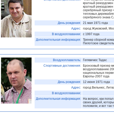
кратный рекордсмен 
кратный рекордсмен 
серебряный призер 
тепловых дирижаблях
серебряного знака CA
День рождения:
21 мая 1971 года
Адрес:
город Жуковский, Мос
В воздухоплавании:
с 1997 года
Дополнительная информация:
Тренер сборной кома
Пилотское свидетел
Воздухоплаватель:
Гегявичюс Тадас
Спортивные достижения:
Бронзовый призер м
воздухоплаванию 200
национальных первен
Европы-2007 года
День рождения:
12 июня 1971 года
Адрес:
город Вильнюс, Литв
В воздухоплавании:
Дополнительная информация:
На вопрос, как попа
своих друзей, котор
положили, и вот так 