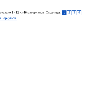
оказано
1
-
12
из
46
материалов | Страницы:
1
2
3
4
<
Вернуться