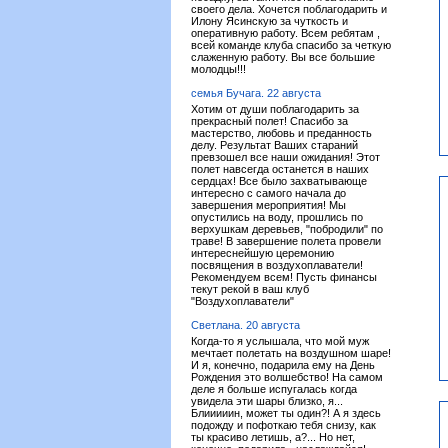
своего дела. Хочется поблагодарить и
Илону Ясинскую за чуткость и
оперативную работу. Всем ребятам ,
всей команде клуба спасибо за четкую
слаженную работу. Вы все большие
молодцы!!!
семья Бучага. 22 августа
Хотим от души поблагодарить за
прекрасный полет! Спасибо за
мастерство, любовь и преданность
делу. Результат Ваших стараний
превзошел все наши ожидания! Этот
полет навсегда останется в наших
сердцах! Все было захватывающе
интересно с самого начала до
завершения мероприятия! Мы
опустились на воду, прошлись по
верхушкам деревьев, "побродили" по
траве! В завершение полета провели
интереснейшую церемонию
посвящения в воздухоплаватели!
Рекомендуем всем! Пусть финансы
текут рекой в ваш клуб
"Воздухоплаватели"
Светлана. 20 августа
Когда-то я услышала, что мой муж
мечтает полетать на воздушном шаре!
И я, конечно, подарила ему на День
Рождения это волшебство! На самом
деле я больше испугалась когда
увидела эти шары близко, я...
Блииииин, может ты один?! А я здесь
подожду и пофоткаю тебя снизу, как
ты красиво летишь, а?... Но нет,