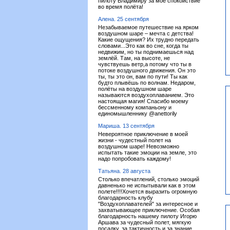
пилоту Владимиру за моё спокойствие
во время полёта!
Алена. 25 сентября
Незабываемое путешествие на ярком
воздушном шаре – мечта с детства!
Какие ощущения? Их трудно передать
словами...Это как во сне, когда ты
недвижим, но ты поднимаешься над
землёй. Там, на высоте, не
чувствуешь ветр,а потому что ты в
потоке воздушного движения. Он это
ты, ты это он, вам по пути! Ты как
будто плывёшь по волнам. Недаром,
полёты на воздушном шаре
называются воздухоплаванием. Это
настоящая магия! Спасибо моему
бессменному компаньону и
единомышленнику @anettorily
Мариша. 13 сентября
Невероятное приключение в моей
жизни - чудестный полет на
воздушном шаре! Невозможно
испытать такие эмоции на земле, это
надо попробовать каждому!
Татьяна. 28 августа
Столько впечатлений, столько эмоций
давненько не испытывали как в этом
полете!!!!Хочется выразить огромную
благодарность клубу
"Воздухоплавателей" за интересное и
захватывающее приключение. Особая
благодарность нашему пилоту Игорю
Аршава за чудесный полет, мягкую
посадку, за тактичность и за знание