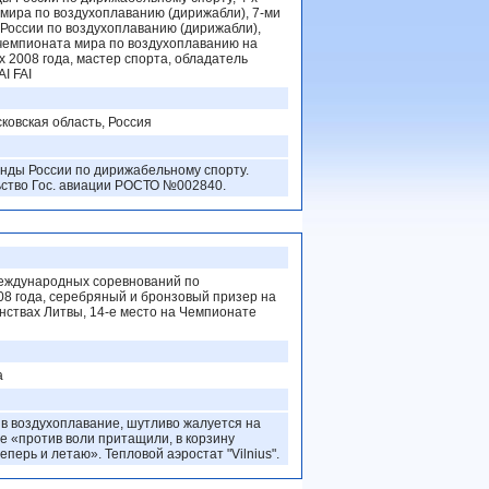
мира по воздухоплаванию (дирижабли), 7-ми
России по воздухоплаванию (дирижабли),
чемпионата мира по воздухоплаванию на
 2008 года, мастер спорта, обладатель
I FAI
ковская область, Россия
нды России по дирижабельному спорту.
ьство Гос. авиации РОСТО №002840.
еждународных соревнований по
8 года, серебряный и бронзовый призер на
ствах Литвы, 14-е место на Чемпионате
а
л в воздухоплавание, шутливо жалуется на
ые «против воли притащили, в корзину
теперь и летаю». Тепловой аэростат "Vilnius".