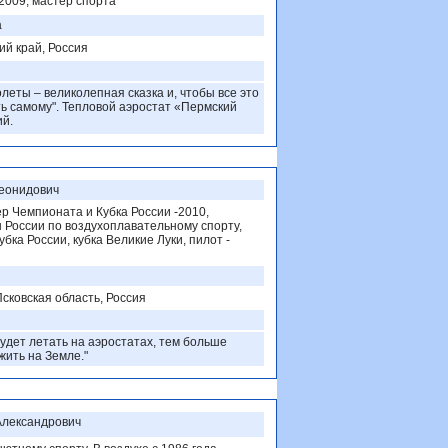
2009, мастер спорта
а
ий край, Россия
олеты – великолепная сказка и, чтобы все это
ть самому". Тепловой аэростат «Пермский
ий.
Леонидович
р Чемпионата и Кубка России -2010,
 России по воздухоплавательному спорту,
бка России, кубка Великие Луки, пилот -
Псковская область, Россия
удет летать на аэростатах, тем больше
жить на Земле."
Александрович