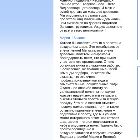
конечно, подарила - наслаждайся!
Раннее утро... голубое небо... Лето...
Вид восходящего солнца! И можно
рукой достать до макушек деревьев.
Мы опускались к самой воде,
пролетали над маленькими домиками,
нам сигналили на дорогах водители
больших грузовиков. Аж дух захватило
от всего этого великолепия!!!
Мария. 15 июля
Хотели бы оставить отзыв о полете на
воздушном шаре. Это незабываемое
впечатление! Мы остались очень
довольны полетом и выражаем
благодарность всем, кто принимал
участие в его организации. Очень
организованная и слаженная работаю.
К сожалению, не помним имен всей
команды подбора, но хотели бы
сказать, что это очень
профессиональная команда и
замечательные, общительные люди!
Отдельное спасибо пилоту за
увлекательный полет, за то, какую
красоту нашей земли мы увидели с
высоты птичьего полета и за мягкую
посадку. Что еще хочется отметить
помимо самого полета, то, что также
оставило приятные впечатления –
подготовка к полету, где мы узнали
много интересного о том, как готовят
шар, за счет чего он поднимается в
небе и опускается ниже. Приятно было
пройти посвящение в
воздухоплаватели и получить грамоту!
Еще раз спасибо! Мария и Евгений.