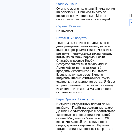
Олег. 27 июня
Очень классно полетали! Впечатления
на всю жизнь! Спасибо пилоту за
П
прекрасное путешествие. Мастер
своего дела, очень мягкая посадка!
Сергей. 19 июля
На высоте!
Наталья. 23 августа
Три года назад Егор подарил мне на
день рождения полет на воздушном
шаре по программе Пилот. Несколько
раз полёт переносился из-за погоды,
потом из-за моей беременности.
Спасибо огромное Клубу
Воздухоплаватели и лично Илоне
Ясинской за то что дважды (!)
продлили сертификат. Наш пилот
Владимир лучше всех! Вместе
надували шарик, считали вес груза,
скорость и направление ветра. Я была
вторым пилотом, тоже жгла горелочку.
Волк смотрит в лес, а Наташа в небо,
сколько ни корми!
Вера Орлова. 19 августа
В списке невероятных впечатлений
прибыло - Полёт на воздушном шаре!
Да именно этот сюрприз я подготовила
для своих, на день рождения нашей
семьи! Мы должны были лететь 28
июля. Но данный вид воздушного
судна, крайне капризный. Шары не
летают в сильные порывы ветра - это