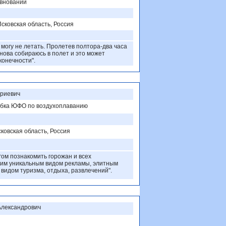
внований
Псковская область, Россия
 могу не летать. Пролетев полтора-два часа
нова собираюсь в полет и это может
конечности".
риевич
убка ЮФО по воздухоплаванию
ковская область, Россия
гом познакомить горожан и всех
тим уникальным видом рекламы, элитным
 видом туризма, отдыха, развлечений".
Александрович