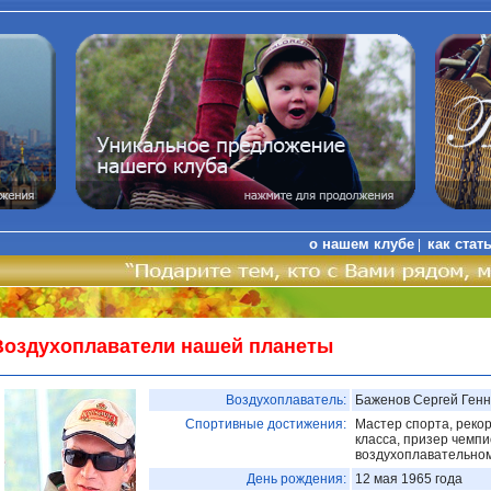
о нашем клубе
как стат
|
Воздухоплаватели нашей планеты
Воздухоплаватель:
Баженов Сергей Ген
Спортивные достижения:
Мастер спорта, реко
класса, призер чемпи
воздухоплавательном
День рождения:
12 мая 1965 года