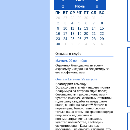
«
»
Июнь
ПН
ВТ
СР
ЧТ
ПТ
СБ
ВС
26
27
28
29
30
31
1
2
3
4
5
6
7
8
9
10
11
12
13
14
15
16
17
18
19
20
21
22
23
24
25
26
27
28
29
30
1
2
3
4
5
6
Отзывы о клубе
Максим. 02 сентября
Огромная благодарность всему
аэроклубу и отдельно Владимиру за
его профеионализм!
Ольга и Евгений. 25 августа
Благодарим команду
Воздухоплавателей и нашего пилота
Владимира за потрясающий полет,
безопасность, профессионализм и
чувство юмора!С любимым отметили
годовщину свадьбы на воздушном
шаре, в небе, на закате!!! Летали в
первый раз, было сташно...но как
только наше огромное красное сердце
поднялось над лесами и
полями...страх исчез, осталось
чувство волшебства, свободы и
умиротворения! Какая же там
красотааа... не описать словами, это