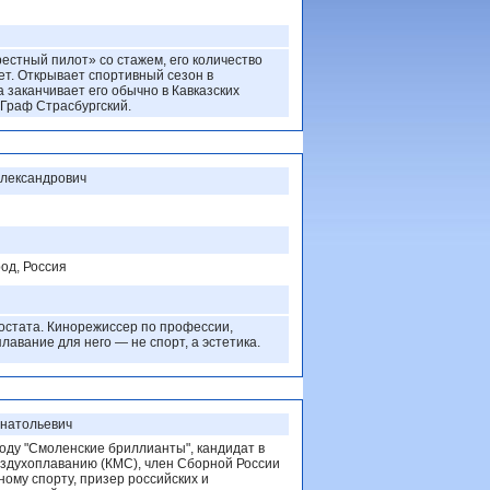
естный пилот» со стажем, его количество
ет. Открывает спортивный сезон в
а заканчивает его обычно в Кавказских
Граф Страсбургский.
лександрович
од, Россия
остата. Кинорежиссер по профессии,
плавание для него — не спорт, а эстетика.
Анатольевич
году "Смоленские бриллианты", кандидат в
оздухоплаванию (КМС), член Сборной России
ому спорту, призер российских и