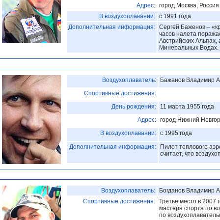
Адрес:
город Москва, Россия
В воздухоплавании:
с 1991 года
Дополнительная информация:
Сергей Баженов – «кр
часов налета поража
Австрийских Альпах, 
Минеральных Водах. 
Воздухоплаватель:
Бажанов Владимир А
Спортивные достижения:
День рождения:
11 марта 1955 года
Адрес:
город Нижний Новгор
В воздухоплавании:
с 1995 года
Дополнительная информация:
Пилот теплового аэр
считает, что воздухо
Воздухоплаватель:
Богданов Владимир 
Спортивные достижения:
Третье место в 2007 
мастера спорта по в
по воздухоплавательн