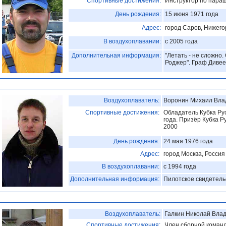
Спортивные достижения:
Инструктор по параш
День рождения:
15 июня 1971 года
Адрес:
город Саров, Нижего
В воздухоплавании:
с 2005 года
Дополнительная информация:
"Летать - не сложно.
Роджер". Граф Дивее
Воздухоплаватель:
Воронин Михаил Вла
Спортивные достижения:
Обладатель Кубка Ру
года. Призёр Кубка Р
2000
День рождения:
24 мая 1976 года
Адрес:
город Москва, Россия
В воздухоплавании:
с 1994 года
Дополнительная информация:
Пилотское свидетельс
Воздухоплаватель:
Галкин Николай Вла
Спортивные достижения:
Член сборной команд