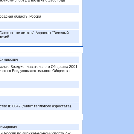
ютному спорту. В воздухе с 1986 года
родская область, Россия
 Сложно - не летать". Аэростат "Веселый
вский.
димирович
сского Воздухоплавательного Общества 2001
усского Воздухоплавательного Общества -
тво IB 0042 (пилот теплового аэростата).
димирович
ы России по дирижабельному спорту, 4-х