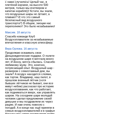
с нами случилось! Целый час, в
плетёной корзине, на высоте 500
метров, только мы вчетвером и
капитан корабля))! Кстати, вы знали,
что воздушные шары не летают, а
плавают? И что это самый
безопасный вид воздушного
транспорта?) В общем, эмоции нас
переполняют! Это было незабываемо!
Максим. 18 августа
Спасибо команде Клуб
Воздухоплаватели за незабываемые
впечатления и классную атмосферу.
Вера Орлова. 16 августа
Продолжаю осваивать свои
Деньрожденческие подарки. О полете
на воздушном шаре я мечтала много
лет. И йохоу, мечта сбылась. Спасибо
любимому мужу. Это, конечно,
потрясающий опыт. Воздушный шар -
размером с семиэтажный дом, вы
знали? А воздух находится слоями,
как тортик. Владимир, наш пилот, в
прошлом военный лётчик (хотя
бывших лётчиков не бывает, они все
живут небом) рассказал про историю
воздухоплавания, как что работает,
как подниматься вверх, как управлять
шаром. На соседнем шаре молодой
человек сделал предложение своей
девушке и мы поздравляли их через
рацию. И нам очень повезло с
погодой. А в конце нас ещё приняли в
семью воздухоплавателей и в графья
Настасьины через посвящение огнём