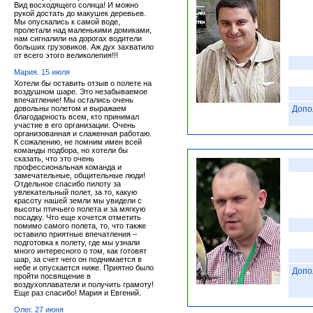
Вид восходящего солнца! И можно
рукой достать до макушек деревьев.
Мы опускались к самой воде,
пролетали над маленькими домиками,
нам сигналили на дорогах водители
больших грузовиков. Аж дух захватило
от всего этого великолепия!!!
Мария. 15 июля
Хотели бы оставить отзыв о полете на
воздушном шаре. Это незабываемое
впечатление! Мы остались очень
довольны полетом и выражаем
Допо
благодарность всем, кто принимал
участие в его организации. Очень
организованная и слаженная работаю.
К сожалению, не помним имен всей
команды подбора, но хотели бы
сказать, что это очень
профессиональная команда и
замечательные, общительные люди!
Отдельное спасибо пилоту за
увлекательный полет, за то, какую
красоту нашей земли мы увидели с
высоты птичьего полета и за мягкую
посадку. Что еще хочется отметить
помимо самого полета, то, что также
оставило приятные впечатления –
подготовка к полету, где мы узнали
много интересного о том, как готовят
шар, за счет чего он поднимается в
небе и опускается ниже. Приятно было
Допо
пройти посвящение в
воздухоплаватели и получить грамоту!
Еще раз спасибо! Мария и Евгений.
Олег. 27 июня