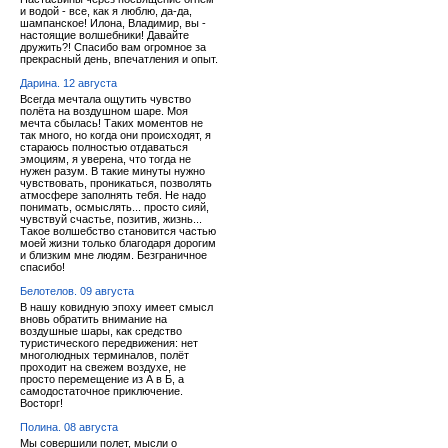
и водой - все, как я люблю, да-да,
шампанское! Илона, Владимир, вы -
настоящие волшебники! Давайте
дружить?! Спасибо вам огромное за
прекрасный день, впечатления и опыт.
Дарина. 12 августа
Всегда мечтала ощутить чувство
полёта на воздушном шаре. Моя
мечта сбылась! Таких моментов не
так много, но когда они происходят, я
стараюсь полностью отдаваться
эмоциям, я уверена, что тогда не
нужен разум. В такие минуты нужно
чувствовать, проникаться, позволять
атмосфере заполнять тебя. Не надо
понимать, осмыслять... просто сияй,
чувствуй счастье, позитив, жизнь...
Такое волшебство становится частью
моей жизни только благодаря дорогим
и близким мне людям. Безграничное
спасибо!
Белотелов. 09 августа
В нашу ковидную эпоху имеет смысл
вновь обратить внимание на
воздушные шары, как средство
туристического передвижения: нет
многолюдных терминалов, полёт
проходит на свежем воздухе, не
просто перемещение из А в Б, а
самодостаточное приключение.
Восторг!
Полина. 08 августа
Мы совершили полет, мысли о