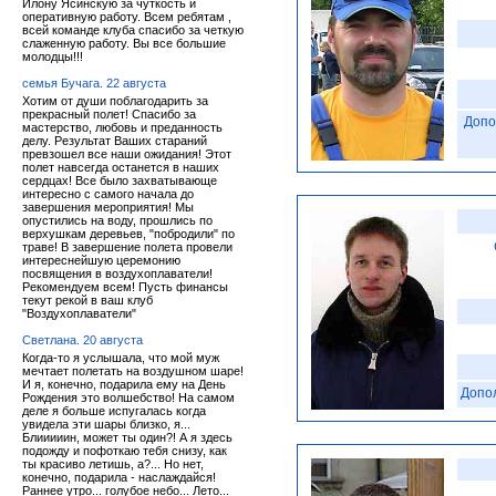
Илону Ясинскую за чуткость и
оперативную работу. Всем ребятам ,
всей команде клуба спасибо за четкую
слаженную работу. Вы все большие
молодцы!!!
семья Бучага. 22 августа
Хотим от души поблагодарить за
прекрасный полет! Спасибо за
Допо
мастерство, любовь и преданность
делу. Результат Ваших стараний
превзошел все наши ожидания! Этот
полет навсегда останется в наших
сердцах! Все было захватывающе
интересно с самого начала до
завершения мероприятия! Мы
опустились на воду, прошлись по
верхушкам деревьев, "побродили" по
траве! В завершение полета провели
интереснейшую церемонию
посвящения в воздухоплаватели!
Рекомендуем всем! Пусть финансы
текут рекой в ваш клуб
"Воздухоплаватели"
Светлана. 20 августа
Когда-то я услышала, что мой муж
мечтает полетать на воздушном шаре!
И я, конечно, подарила ему на День
Допо
Рождения это волшебство! На самом
деле я больше испугалась когда
увидела эти шары близко, я...
Блииииин, может ты один?! А я здесь
подожду и пофоткаю тебя снизу, как
ты красиво летишь, а?... Но нет,
конечно, подарила - наслаждайся!
Раннее утро... голубое небо... Лето...