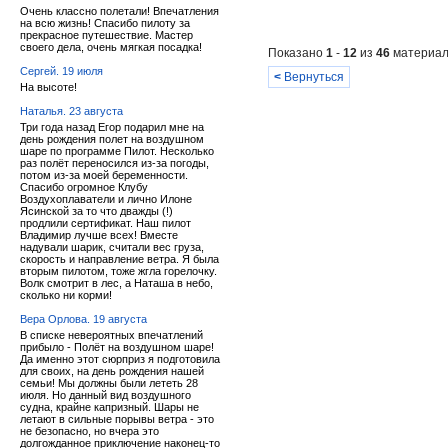
Очень классно полетали! Впечатления
на всю жизнь! Спасибо пилоту за
прекрасное путешествие. Мастер
своего дела, очень мягкая посадка!
Показано
1
-
12
из
46
материал
Сергей. 19 июля
<
Вернуться
На высоте!
Наталья. 23 августа
Три года назад Егор подарил мне на
день рождения полет на воздушном
шаре по программе Пилот. Несколько
раз полёт переносился из-за погоды,
потом из-за моей беременности.
Спасибо огромное Клубу
Воздухоплаватели и лично Илоне
Ясинской за то что дважды (!)
продлили сертификат. Наш пилот
Владимир лучше всех! Вместе
надували шарик, считали вес груза,
скорость и направление ветра. Я была
вторым пилотом, тоже жгла горелочку.
Волк смотрит в лес, а Наташа в небо,
сколько ни корми!
Вера Орлова. 19 августа
В списке невероятных впечатлений
прибыло - Полёт на воздушном шаре!
Да именно этот сюрприз я подготовила
для своих, на день рождения нашей
семьи! Мы должны были лететь 28
июля. Но данный вид воздушного
судна, крайне капризный. Шары не
летают в сильные порывы ветра - это
не безопасно, но вчера это
долгожданное приключение наконец-то