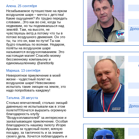
Алена. 25 сентября
Незабываемое путешествие на ярком
воздушном шаре – мечта с детства!
Какие ощущения? Их трудно передать
словами...Это как во сне, когда ты
недвижим, но ты поднимаешься над
Допо
землёй. Там, на высоте, не
чувствуешь ветр,а потому что ты в
потоке воздушного движения. Он это
ты, ты это он, вам по пути! Ты как
будто плывёшь по волнам. Недаром,
полёты на воздушном шаре
называются воздухоплаванием. Это
настоящая магия! Спасибо моему
бессменному компаньону и
единомышленнику @anettorily
Мариша. 13 сентября
Невероятное приключение в моей
жизни - чудестный полет на
воздушном шаре! Невозможно
испытать такие эмоции на земле, это
надо попробовать каждому!
Татьяна. 28 августа
Столько впечатлений, столько эмоций
Допо
давненько не испытывали как в этом
полете!!!!Хочется выразить огромную
благодарность клубу
"Воздухоплавателей" за интересное и
захватывающее приключение. Особая
благодарность нашему пилоту Игорю
Аршава за чудесный полет, мягкую
посадку, за тактичность и за знание
своего дела. Хочется поблагодарить и