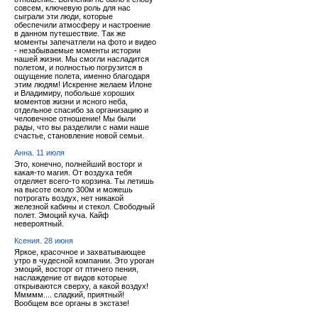
совсем, ключевую роль для нас
сыграли эти люди, которые
обеспечили атмосферу и настроение
в данном путешествие. Так же
моменты запечатлели на фото и видео
- незабываемые моменты истории
нашей жизни. Мы смогли насладится
полетом, и полностью погрузится в
ощущение полета, именно благодаря
этим людям! Искренне желаем Илоне
и Владимиру, побольше хороших
моментов жизни и ясного неба,
отдельное спасибо за организацию и
человечное отношение! Мы были
рады, что вы разделили с нами наше
счастье, становление новой семьи.
Анна. 11 июля
Это, конечно, полнейший восторг и
какая-то магия. От воздуха тебя
отделяет всего-то корзина. Ты летишь
на высоте около 300м и можешь
потрогать воздух, нет никакой
железной кабины и стекол. Свободный
полет. Эмоций куча. Кайф
невероятный.
Ксения. 28 июня
Яркое, красочное и захватывающее
утро в чудесной компании. Это уроган
эмоций, восторг от птичего пения,
наслаждение от видов которые
открываются сверху, а какой воздух!
Ммммм.... сладкий, приятный!
Вообщем все органы в экстазе!