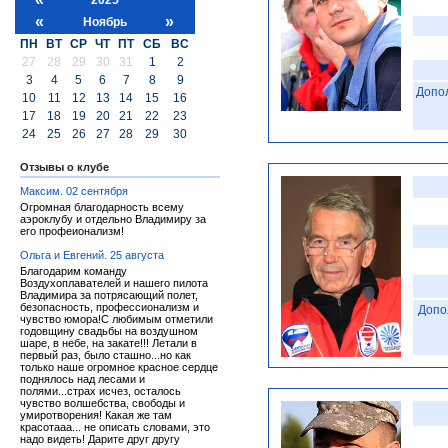
«
»
Ноябрь
ПН
ВТ
СР
ЧТ
ПТ
СБ
ВС
27
28
29
30
31
1
2
3
4
5
6
7
8
9
Допо
10
11
12
13
14
15
16
17
18
19
20
21
22
23
24
25
26
27
28
29
30
Отзывы о клубе
Максим. 02 сентября
Огромная благодарность всему
аэроклубу и отдельно Владимиру за
его профеионализм!
Ольга и Евгений. 25 августа
Благодарим команду
Воздухоплавателей и нашего пилота
Владимира за потрясающий полет,
безопасность, профессионализм и
Допо
чувство юмора!С любимым отметили
годовщину свадьбы на воздушном
шаре, в небе, на закате!!! Летали в
первый раз, было сташно...но как
только наше огромное красное сердце
поднялось над лесами и
полями...страх исчез, осталось
чувство волшебства, свободы и
умиротворения! Какая же там
красотааа... не описать словами, это
надо видеть! Дарите друг другу