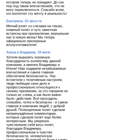
котором теперь не покидают. До сих
пор под таким впечатлением, что не
могу переключиться. Спасибо всем,
кто воплотил эту мечту в реальность!
Екатерина. 02 августа
Мягкий взлет со слезами на глазах,
плавный полет и чуть заметная
встряска при приземлении, вернувшая
нас в новую жизнь! Мы теперь
официально признанные
возлухоплаватели!
Алена и Владимир. 28 июля
Хотели выразить огромную
благодарность коллективу данной
компании, а именно Владимиру и
Илоне! Нам подарили незабываемые
впечатления и самое главное
обеспечили безопасность. Нас
встретили с позитивным настроем,
люди любящие свое дело и
профессионально относящихся к
своему призванию, за это говорили не
только их слова, а как было важно
было -действия. Всё проходило,
спокойно, четко и безопасно - и самое
главное в компании людей, с доброй
душой. Полноценным полет сделали
непринуждённые комментарии,
которые сделали полет еще более
интересным. Мы уверенно
чувствовали себя весь полет,
благодаря Владимиру,
профессионализм и чувство
безопасности, человеческое
отношение. Волнений не было к слову