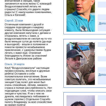
впечатления и эмоции, такое
запомнится на всю жизнь! С командой
Воздухоплавателей летать не
страшно! Спасибо,что дарите людям
радость! С наилучшими пожеланиями,
Ольга и Евгений!
Сергей. 23 мая
Допо
Отличныая компания с душой и
сердцем подходящая к каждому
клиенту, была безвыходная ситуация -
другая компания напутала с датами и
отказалась лететь с нами, а
воздухоплавотели не смотря на то что
было меньше суток до полета (да еще
и выходной) - вошли в положение и
помогли провести незабываемое
приключение, с удовольствием будем
летать с вами еще. Огромная
благодарность Илоне за спасение!
Летали в Дмитровском районе
Ольга. 14 марта
Клуб "Воздухоплаватели" настоящие
профессионалы, весёлые и дружные
ребята! Оставили о себе
Допо
положительное впечатление. Всем
советую полетать, это незабываемые
эмоции! Сам полет для меня был
очень спокойным, лёгким, никакого
страха и полная расслабленность. Нет
подходящих слов, чтобы описать свои
эмоции и чувства. Я ни о чем не
думала, наслаждалась пейзажами и
шумом горелки:) Отдельное Спасибо
пилоту Владимиру за моё спокойствие
во время полёта!