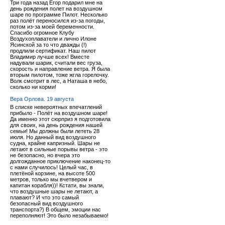
Три года назад Егор подарил мне на
день рождения полет на воздушном
шаре по программе Пилот. Несколько
раз полёт переносился из-за погоды,
потом из-за моей беременности.
Спасибо огромное Клубу
Воздухоплаватели и лично Илоне
Ясинской за то что дважды (!)
продлили сертификат. Наш пилот
Владимир лучше всех! Вместе
надували шарик, считали вес груза,
скорость и направление ветра. Я была
вторым пилотом, тоже жгла горелочку.
Волк смотрит в лес, а Наташа в небо,
сколько ни корми!
Вера Орлова. 19 августа
В списке невероятных впечатлений
прибыло - Полёт на воздушном шаре!
Да именно этот сюрприз я подготовила
для своих, на день рождения нашей
семьи! Мы должны были лететь 28
июля. Но данный вид воздушного
судна, крайне капризный. Шары не
летают в сильные порывы ветра - это
не безопасно, но вчера это
долгожданное приключение наконец-то
с нами случилось! Целый час, в
плетёной корзине, на высоте 500
метров, только мы вчетвером и
капитан корабля))! Кстати, вы знали,
что воздушные шары не летают, а
плавают? И что это самый
безопасный вид воздушного
транспорта?) В общем, эмоции нас
переполняют! Это было незабываемо!