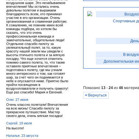
воздушном шаре. Это незабываемое
впечатление! Мы остались очень
довольны полетом и выражаем
благодарность всем, кто принимал
Воздухо
участие в его организации. Очень
Спортивные д
организованная и слаженная работаю.
К сожалению, не помним имен всей
команды подбора, но хотели бы
сказать, что это очень
профессиональная команда и
замечательные, общительные люди!
День
Отдельное спасибо пилоту за
увлекательный полет, за то, какую
красоту нашей земли мы увидели с
В воздух
высоты птичьего полета и за мягкую
посадку. Что еще хочется отметить
Дополнительная и
помимо самого полета, то, что также
оставило приятные впечатления –
подготовка к полету, где мы узнали
много интересного о том, как готовят
шар, за счет чего он поднимается в
небе и опускается ниже. Приятно было
пройти посвящение в
Показано
13
-
24
из
46
материа
воздухоплаватели и получить грамоту!
Еще раз спасибо! Мария и Евгений.
<
Вернуться
Олег. 27 июня
Очень классно полетали! Впечатления
на всю жизнь! Спасибо пилоту за
прекрасное путешествие. Мастер
своего дела, очень мягкая посадка!
Сергей. 19 июля
На высоте!
Наталья. 23 августа