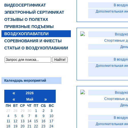
ВИДЕОСЕРТИФИКАТ
В возду
Дополнительная и
ЭЛЕКТРОННЫЙ СЕРТИФИКАТ
ОТЗЫВЫ О ПОЛЕТАХ
ПРИВЯЗНЫЕ ПОДЪЕМЫ
ВОЗДУХОПЛАВАТЕЛИ
Воздухо
СОРЕВНОВАНИЯ И ФИЕСТЫ
Спортивные д
День
СТАТЬИ О ВОЗДУХОПЛАВАНИИ
В возду
Дополнительная и
Календарь мероприятий
«
Воздухо
2026
«
»
Спортивные д
Май
День
ПН
ВТ
СР
ЧТ
ПТ
СБ
ВС
27
28
29
30
1
2
3
4
5
6
7
8
9
10
В возду
11
12
13
14
15
16
17
Дополнительная и
18
19
20
21
22
23
24