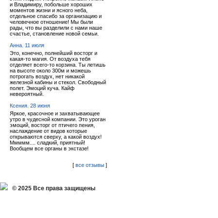
и Владимиру, побольше хороших
моментов жизни и ясного неба,
отдельное спасибо за организацию и
человечное отношение! Мы были
рады, что вы разделили с нами наше
счастье, становление новой семьи.
Анна. 11 июля
Это, конечно, полнейший восторг и
какая-то магия. От воздуха тебя
отделяет всего-то корзина. Ты летишь
на высоте около 300м и можешь
потрогать воздух, нет никакой
железной кабины и стекол. Свободный
полет. Эмоций куча. Кайф
невероятный.
Ксения. 28 июня
Яркое, красочное и захватывающее
утро в чудесной компании. Это уроган
эмоций, восторг от птичего пения,
наслаждение от видов которые
открываются сверху, а какой воздух!
Ммммм.... сладкий, приятный!
Вообщем все органы в экстазе!
[
все отзывы
]
© 2025 Все права защищены