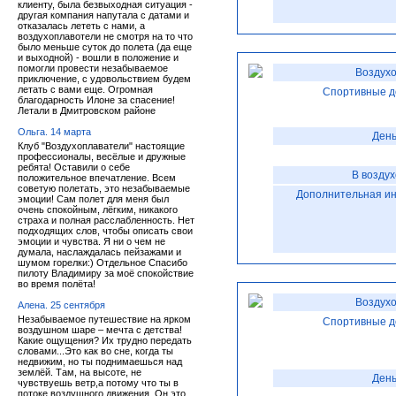
клиенту, была безвыходная ситуация -
другая компания напутала с датами и
отказалась лететь с нами, а
воздухоплавотели не смотря на то что
было меньше суток до полета (да еще
и выходной) - вошли в положение и
помогли провести незабываемое
Воздухо
приключение, с удовольствием будем
летать с вами еще. Огромная
Спортивные д
благодарность Илоне за спасение!
Летали в Дмитровском районе
Ольга. 14 марта
День
Клуб "Воздухоплаватели" настоящие
профессионалы, весёлые и дружные
ребята! Оставили о себе
В возду
положительное впечатление. Всем
советую полетать, это незабываемые
Дополнительная и
эмоции! Сам полет для меня был
очень спокойным, лёгким, никакого
страха и полная расслабленность. Нет
подходящих слов, чтобы описать свои
эмоции и чувства. Я ни о чем не
думала, наслаждалась пейзажами и
шумом горелки:) Отдельное Спасибо
пилоту Владимиру за моё спокойствие
во время полёта!
Воздухо
Алена. 25 сентября
Незабываемое путешествие на ярком
Спортивные д
воздушном шаре – мечта с детства!
Какие ощущения? Их трудно передать
словами...Это как во сне, когда ты
недвижим, но ты поднимаешься над
землёй. Там, на высоте, не
День
чувствуешь ветр,а потому что ты в
потоке воздушного движения. Он это