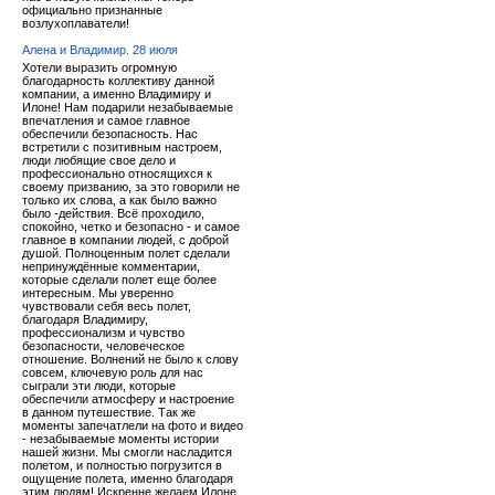
официально признанные
возлухоплаватели!
Алена и Владимир. 28 июля
Хотели выразить огромную
благодарность коллективу данной
компании, а именно Владимиру и
Илоне! Нам подарили незабываемые
впечатления и самое главное
обеспечили безопасность. Нас
встретили с позитивным настроем,
люди любящие свое дело и
профессионально относящихся к
своему призванию, за это говорили не
только их слова, а как было важно
было -действия. Всё проходило,
спокойно, четко и безопасно - и самое
главное в компании людей, с доброй
душой. Полноценным полет сделали
непринуждённые комментарии,
которые сделали полет еще более
интересным. Мы уверенно
чувствовали себя весь полет,
благодаря Владимиру,
профессионализм и чувство
безопасности, человеческое
отношение. Волнений не было к слову
совсем, ключевую роль для нас
сыграли эти люди, которые
обеспечили атмосферу и настроение
в данном путешествие. Так же
моменты запечатлели на фото и видео
- незабываемые моменты истории
нашей жизни. Мы смогли насладится
полетом, и полностью погрузится в
ощущение полета, именно благодаря
этим людям! Искренне желаем Илоне