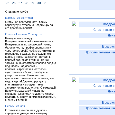
25
26
27
28
29
30
31
Отзывы о клубе
Максим. 02 сентября
Огромная благодарность всему
Воздухо
аэроклубу и отдельно Владимиру за
его профеионализм!
Спортивные д
Ольга и Евгений. 25 августа
День
Благодарим команду
Воздухоплавателей и нашего пилота
Владимира за потрясающий полет,
В воздух
безопасность, профессионализм и
чувство юмора!С любимым отметили
Дополнительная и
годовщину свадьбы на воздушном
шаре, в небе, на закате!!! Летали в
первый раз, было сташно...но как
только наше огромное красное сердце
поднялось над лесами и
полями...страх исчез, осталось
чувство волшебства, свободы и
умиротворения! Какая же там
красотааа... не описать словами, это
Воздухо
надо видеть! Дарите друг другу
впечатления и эмоции, такое
Спортивные д
запомнится на всю жизнь! С командой
Воздухоплавателей летать не
День
страшно! Спасибо,что дарите людям
радость! С наилучшими пожеланиями,
Ольга и Евгений!
В воздух
Сергей. 23 мая
Дополнительная и
Отличныая компания с душой и
сердцем подходящая к каждому