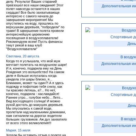
делу. Результат Ваших стараний
превзошел все наши ожидания! Этот
Дополнительная и
полет навсегда останется в наших
сердцах! Все было захватывающе
интересно с самого начала до
завершения мероприятия! Мы
опустились на воду, прошлись по
верхушкам деревьев, "побродили" по
Воздухо
траве! В завершение полета провели
интереснейшую церемонию
Спортивные д
посвящения в воздухоплаватели!
Рекомендуем всем! Пусть финансы
День
текут рекой в ваш клуб
"Воздухоплаватели"
Светлана. 20 августа
В воздух
Когда-то я услышала, что мой муж
Дополнительная и
мечтает полетать на воздушном шаре!
И я, конечно, подарила ему на День
Рождения это волшебство! На самом
деле я больше испугалась когда
увидела эти шары близко, я...
Блииииин, может ты один?! А я здесь
подожду и пофоткаю тебя снизу, как
Воздухо
ты красиво летишь, а?... Но нет,
конечно, подарила - наслаждайся!
Спортивные д
Раннее утро... голубое небо... Лето...
Вид восходящего солнца! И можно
рукой достать до макушек деревьев.
День
Мы опускались к самой воде,
пролетали над маленькими домиками,
нам сигналили на дорогах водители
В возду
больших грузовиков. Аж дух захватило
от всего этого великолепия!!!
Дополнительная и
Мария. 15 июля
Хотели бы оставить отзыв о полете на