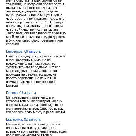
мечта сбылась! Таких моментов не
так много, но когда они происходят, я
стараюсь полностью отдаваться
эмоциям, я уверена, что тогда не
нужен разум. В такие минуты нужно
чувствовать, проникаться, позволять
атмосфере заполнять тебя. Не надо
понимать, осмыслять... просто сияй,
чувствуй счастье, позитив, жизнь...
Такое волшебство становится частью
моей жизни только благодаря дорогим
и близким мне людям. Безграничное
спасибо!
Белотелов. 09 августа
В нашу ковидную эпоху имеет смысл
вновь обратить внимание на
воздушные шары, как средство
туристического передвижения: нет
многолюдных терминалов, полёт
проходит на свежем воздухе, не
просто перемещение из А в Б, а
самодостаточное приключение.
Восторг!
Полина. 08 августа
Мы совершили полет, мысли о
котором теперь не покидают. До сих
пор под таким впечатлением, что не
могу переключиться. Спасибо всем,
кто воплотил эту мечту в реальность!
Екатерина. 02 августа
Мягкий взлет со слезами на глазах,
плавный полет и чуть заметная
встряска при приземлении, вернувшая
нас в новую жизнь! Мы теперь