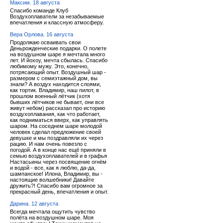
Максим. 18 августа
Спасибо команде Клуб
Воздухоплаватели за незабываемые
впечатления и классную атмосферу.
Вера Орлова. 16 августа
Продолжаю осваивать свои
Деньрожденческие подарки. О полете
на воздушном шаре я мечтала много
лет. И йохоу, мечта сбылась. Спасибо
любимому мужу. Это, конечно,
потрясающий опыт. Воздушный шар -
размером с семиэтажный дом, вы
знали? А воздух находится слоями,
как тортик. Владимир, наш пилот, в
прошлом военный лётчик (хотя
бывших лётчиков не бывает, они все
живут небом) рассказал про историю
воздухоплавания, как что работает,
как подниматься вверх, как управлять
шаром. На соседнем шаре молодой
человек сделал предложение своей
девушке и мы поздравляли их через
рацию. И нам очень повезло с
погодой. А в конце нас ещё приняли в
семью воздухоплавателей и в графья
Настасьины через посвящение огнём
и водой - все, как я люблю, да-да,
шампанское! Илона, Владимир, вы -
настоящие волшебники! Давайте
дружить?! Спасибо вам огромное за
прекрасный день, впечатления и опыт.
Дарина. 12 августа
Всегда мечтала ощутить чувство
полёта на воздушном шаре. Моя