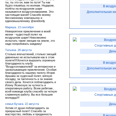
ты, ты это он, вам по пути! Ты как
будто плывёшь по волнам. Недаром,
В возду
полёты на воздушном шаре
называются воздухоплаванием. Это
Дополнительная и
настоящая магия! Спасибо моему
бессменному компаньону и
единомышленнику @anettorily
Мариша. 13 сентября
Невероятное приключение в моей
жизни - чудестный полет на
воздушном шаре! Невозможно
Воздухо
испытать такие эмоции на земле, это
надо попробовать каждому!
Спортивные д
Татьяна. 28 августа
День
Столько впечатлений, столько эмоций
давненько не испытывали как в этом
полете!!!!Хочется выразить огромную
В возду
благодарность клубу
"Воздухоплавателей" за интересное и
Дополнительная и
захватывающее приключение. Особая
благодарность нашему пилоту Игорю
Аршава за чудесный полет, мягкую
посадку, за тактичность и за знание
своего дела. Хочется поблагодарить и
Илону Ясинскую за чуткость и
оперативную работу. Всем ребятам ,
Воздухо
всей команде клуба спасибо за четкую
слаженную работу. Вы все большие
Спортивные д
молодцы!!!
семья Бучага. 22 августа
День
Хотим от души поблагодарить за
прекрасный полет! Спасибо за
мастерство, любовь и преданность
В возду