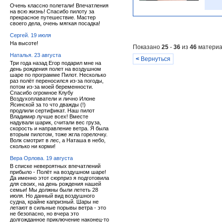
Очень классно полетали! Впечатления
на всю жизнь! Спасибо пилоту за
прекрасное путешествие. Мастер
своего дела, очень мягкая посадка!
Сергей. 19 июля
На высоте!
Показано
25
-
36
из
46
материа
Наталья. 23 августа
<
Вернуться
Три года назад Егор подарил мне на
день рождения полет на воздушном
шаре по программе Пилот. Несколько
раз полёт переносился из-за погоды,
потом из-за моей беременности.
Спасибо огромное Клубу
Воздухоплаватели и лично Илоне
Ясинской за то что дважды (!)
продлили сертификат. Наш пилот
Владимир лучше всех! Вместе
надували шарик, считали вес груза,
скорость и направление ветра. Я была
вторым пилотом, тоже жгла горелочку.
Волк смотрит в лес, а Наташа в небо,
сколько ни корми!
Вера Орлова. 19 августа
В списке невероятных впечатлений
прибыло - Полёт на воздушном шаре!
Да именно этот сюрприз я подготовила
для своих, на день рождения нашей
семьи! Мы должны были лететь 28
июля. Но данный вид воздушного
судна, крайне капризный. Шары не
летают в сильные порывы ветра - это
не безопасно, но вчера это
долгожданное приключение наконец-то