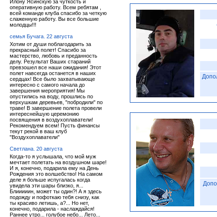
Илону Ясинскую за чуткость и
оперативную работу. Всем ребятам ,
всей команде клуба спасибо за четкую
слаженную работу. Вы все большие
молодцы!!!
семья Бучага. 22 августа
Хотим от души поблагодарить за
прекрасный полет! Спасибо за
мастерство, любовь и преданность
делу. Результат Ваших стараний
превзошел все наши ожидания! Этот
полет навсегда останется в наших
Допо
сердцах! Все было захватывающе
интересно с самого начала до
завершения мероприятия! Мы
опустились на воду, прошлись по
верхушкам деревьев, "побродили" по
траве! В завершение полета провели
интереснейшую церемонию
посвящения в воздухоплаватели!
Рекомендуем всем! Пусть финансы
текут рекой в ваш клуб
"Воздухоплаватели"
Светлана. 20 августа
Когда-то я услышала, что мой муж
мечтает полетать на воздушном шаре!
И я, конечно, подарила ему на День
Рождения это волшебство! На самом
деле я больше испугалась когда
Допо
увидела эти шары близко, я...
Блииииин, может ты один?! А я здесь
подожду и пофоткаю тебя снизу, как
ты красиво летишь, а?... Но нет,
конечно, подарила - наслаждайся!
Раннее утро... голубое небо... Лето...