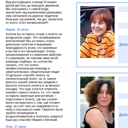
Вид восходящего солнца! И можно
рукой достать до макушек деревьев.
Мы опускались к самой воде,
пролетали над маленькими домиками,
нам сигналили на дорогах водители
больших грузовиков. Аж дух захватило
от всего этого великолепия!!!
Мария. 15 июля
Хотели бы оставить отзыв о полете на
воздушном шаре. Это незабываемое
впечатление! Мы остались очень
довольны полетом и выражаем
Допо
благодарность всем, кто принимал
участие в его организации. Очень
организованная и слаженная работаю.
К сожалению, не помним имен всей
команды подбора, но хотели бы
сказать, что это очень
профессиональная команда и
замечательные, общительные люди!
Отдельное спасибо пилоту за
увлекательный полет, за то, какую
красоту нашей земли мы увидели с
высоты птичьего полета и за мягкую
посадку. Что еще хочется отметить
помимо самого полета, то, что также
оставило приятные впечатления –
подготовка к полету, где мы узнали
много интересного о том, как готовят
шар, за счет чего он поднимается в
небе и опускается ниже. Приятно было
пройти посвящение в
Допо
воздухоплаватели и получить грамоту!
Еще раз спасибо! Мария и Евгений.
Олег. 27 июня