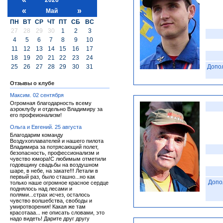
«
»
Май
ПН
ВТ
СР
ЧТ
ПТ
СБ
ВС
27
28
29
30
1
2
3
4
5
6
7
8
9
10
11
12
13
14
15
16
17
18
19
20
21
22
23
24
25
26
27
28
29
30
31
Допо
Отзывы о клубе
Максим. 02 сентября
Огромная благодарность всему
аэроклубу и отдельно Владимиру за
его профеионализм!
Ольга и Евгений. 25 августа
Благодарим команду
Воздухоплавателей и нашего пилота
Владимира за потрясающий полет,
безопасность, профессионализм и
чувство юмора!С любимым отметили
годовщину свадьбы на воздушном
шаре, в небе, на закате!!! Летали в
первый раз, было сташно...но как
Допо
только наше огромное красное сердце
поднялось над лесами и
полями...страх исчез, осталось
чувство волшебства, свободы и
умиротворения! Какая же там
красотааа... не описать словами, это
надо видеть! Дарите друг другу