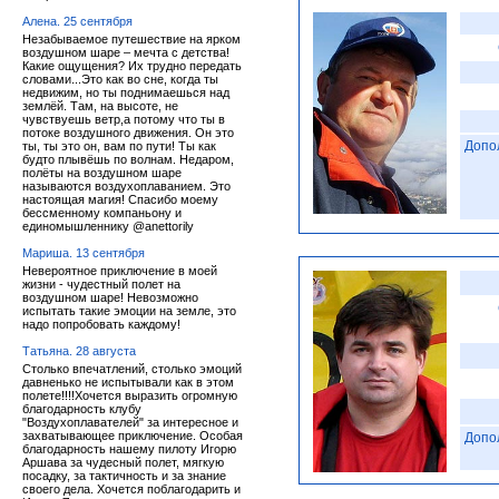
Алена. 25 сентября
Незабываемое путешествие на ярком
воздушном шаре – мечта с детства!
Какие ощущения? Их трудно передать
словами...Это как во сне, когда ты
недвижим, но ты поднимаешься над
землёй. Там, на высоте, не
чувствуешь ветр,а потому что ты в
потоке воздушного движения. Он это
Допо
ты, ты это он, вам по пути! Ты как
будто плывёшь по волнам. Недаром,
полёты на воздушном шаре
называются воздухоплаванием. Это
настоящая магия! Спасибо моему
бессменному компаньону и
единомышленнику @anettorily
Мариша. 13 сентября
Невероятное приключение в моей
жизни - чудестный полет на
воздушном шаре! Невозможно
испытать такие эмоции на земле, это
надо попробовать каждому!
Татьяна. 28 августа
Столько впечатлений, столько эмоций
давненько не испытывали как в этом
полете!!!!Хочется выразить огромную
благодарность клубу
"Воздухоплавателей" за интересное и
захватывающее приключение. Особая
Допо
благодарность нашему пилоту Игорю
Аршава за чудесный полет, мягкую
посадку, за тактичность и за знание
своего дела. Хочется поблагодарить и