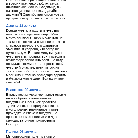
и водой - все, как я люблю, да-да,
шампанское! Илона, Владимир, вы -
настоящие волшебники! Давайте
дружить?! Спасибо вам огромное за
прекрасный день, впечатления и опыт.
Дарина. 12 августа
Всегда мечтала ощутить чувство
полёта на воздушном шаре. Моя
мечта сбылась! Таких моментов не
так много, но когда они происходят, я
стараюсь полностью отдаваться
эмоциям, я уверена, что тогда не
нужен разум. В такие минуты нужно
чувствовать, проникаться, позволять
атмосфере заполнять тебя. Не надо
понимать, осмыслять... просто сияй,
чувствуй счастье, позитив, жизнь...
Такое волшебство становится частью
моей жизни только благодаря дорогим
и близким мне людям. Безграничное
спасибо!
Белотелов. 09 августа
В нашу ковидную эпоху имеет смысл
вновь обратить внимание на
воздушные шары, как средство
туристического передвижения: нет
многолюдных терминалов, полёт
проходит на свежем воздухе, не
просто перемещение из А в Б, а
самодостаточное приключение.
Восторг!
Полина. 08 августа
Мы совершили полет, мысли о