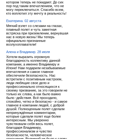
котором теперь не покидают. До сих
пор под таким впечатлением, что не
могу переключиться. Спасибо всем,
кто воплотил эту мечту в реальность!
Екатерина. 02 августа
Мягкий взлет со слезами на глазах,
плавный полет и чуть заметная
встряска при приземлении, вернувшая
нас в новую жизнь! Мы теперь
официально признанные
возлухоплаватели!
Алена и Владимир. 28 июля
Хотели выразить огромную
благодарность коллективу данной
компании, а именно Владимиру и
Илоне! Нам подарили незабываемые
впечатления и самое главное
обеспечили безопасность. Нас
встретили с позитивным настроем,
люди любящие свое дело и
профессионально относящихся к
своему призванию, за это говорили не
только их слова, а как было важно
было -действия. Всё проходило,
спокойно, четко и безопасно - и самое
главное в компании людей, с доброй
душой. Полноценным полет сделали
непринуждённые комментарии,
которые сделали полет еще более
интересным. Мы уверенно
чувствовали себя весь полет,
благодаря Владимиру,
профессионализм и чувство
безопасности, человеческое
отношение. Волнений не было к слову