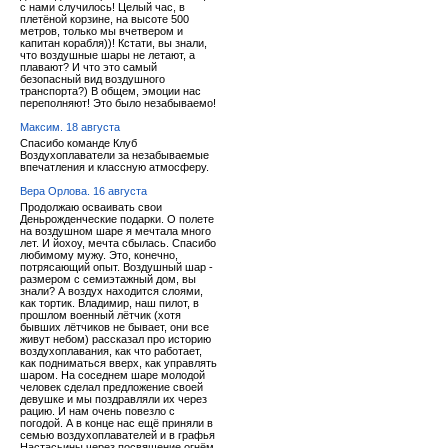
с нами случилось! Целый час, в
плетёной корзине, на высоте 500
метров, только мы вчетвером и
капитан корабля))! Кстати, вы знали,
что воздушные шары не летают, а
плавают? И что это самый
безопасный вид воздушного
транспорта?) В общем, эмоции нас
переполняют! Это было незабываемо!
Максим. 18 августа
Спасибо команде Клуб
Воздухоплаватели за незабываемые
впечатления и классную атмосферу.
Вера Орлова. 16 августа
Продолжаю осваивать свои
Деньрожденческие подарки. О полете
на воздушном шаре я мечтала много
лет. И йохоу, мечта сбылась. Спасибо
любимому мужу. Это, конечно,
потрясающий опыт. Воздушный шар -
размером с семиэтажный дом, вы
знали? А воздух находится слоями,
как тортик. Владимир, наш пилот, в
прошлом военный лётчик (хотя
бывших лётчиков не бывает, они все
живут небом) рассказал про историю
воздухоплавания, как что работает,
как подниматься вверх, как управлять
шаром. На соседнем шаре молодой
человек сделал предложение своей
девушке и мы поздравляли их через
рацию. И нам очень повезло с
погодой. А в конце нас ещё приняли в
семью воздухоплавателей и в графья
Настасьины через посвящение огнём