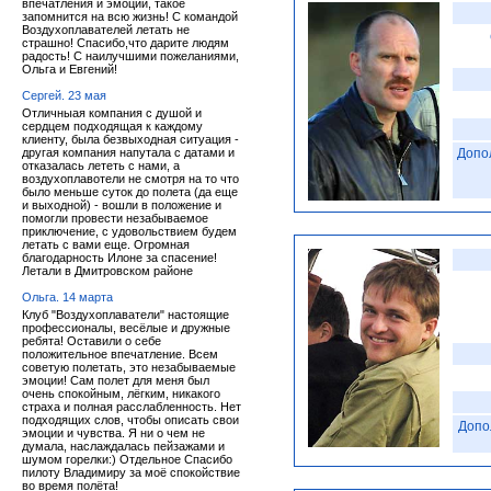
впечатления и эмоции, такое
запомнится на всю жизнь! С командой
Воздухоплавателей летать не
страшно! Спасибо,что дарите людям
радость! С наилучшими пожеланиями,
Ольга и Евгений!
Сергей. 23 мая
Отличныая компания с душой и
сердцем подходящая к каждому
клиенту, была безвыходная ситуация -
другая компания напутала с датами и
Допо
отказалась лететь с нами, а
воздухоплавотели не смотря на то что
было меньше суток до полета (да еще
и выходной) - вошли в положение и
помогли провести незабываемое
приключение, с удовольствием будем
летать с вами еще. Огромная
благодарность Илоне за спасение!
Летали в Дмитровском районе
Ольга. 14 марта
Клуб "Воздухоплаватели" настоящие
профессионалы, весёлые и дружные
ребята! Оставили о себе
положительное впечатление. Всем
советую полетать, это незабываемые
эмоции! Сам полет для меня был
очень спокойным, лёгким, никакого
страха и полная расслабленность. Нет
подходящих слов, чтобы описать свои
Допо
эмоции и чувства. Я ни о чем не
думала, наслаждалась пейзажами и
шумом горелки:) Отдельное Спасибо
пилоту Владимиру за моё спокойствие
во время полёта!