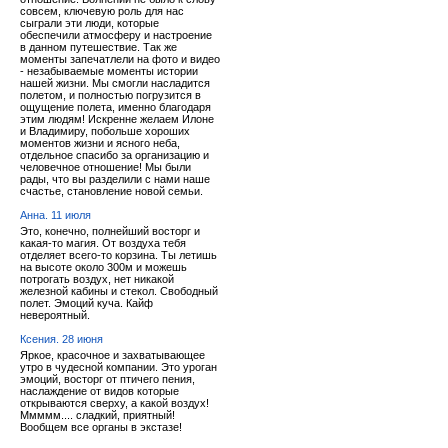
совсем, ключевую роль для нас
сыграли эти люди, которые
обеспечили атмосферу и настроение
в данном путешествие. Так же
моменты запечатлели на фото и видео
- незабываемые моменты истории
нашей жизни. Мы смогли насладится
полетом, и полностью погрузится в
ощущение полета, именно благодаря
этим людям! Искренне желаем Илоне
и Владимиру, побольше хороших
моментов жизни и ясного неба,
отдельное спасибо за организацию и
человечное отношение! Мы были
рады, что вы разделили с нами наше
счастье, становление новой семьи.
Анна. 11 июля
Это, конечно, полнейший восторг и
какая-то магия. От воздуха тебя
отделяет всего-то корзина. Ты летишь
на высоте около 300м и можешь
потрогать воздух, нет никакой
железной кабины и стекол. Свободный
полет. Эмоций куча. Кайф
невероятный.
Ксения. 28 июня
Яркое, красочное и захватывающее
утро в чудесной компании. Это уроган
эмоций, восторг от птичего пения,
наслаждение от видов которые
открываются сверху, а какой воздух!
Ммммм.... сладкий, приятный!
Вообщем все органы в экстазе!