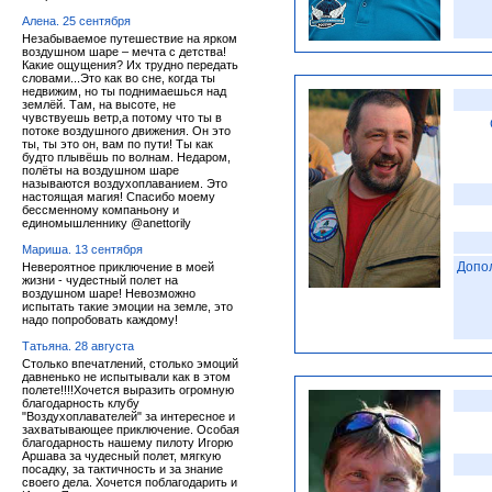
Алена. 25 сентября
Незабываемое путешествие на ярком
воздушном шаре – мечта с детства!
Какие ощущения? Их трудно передать
словами...Это как во сне, когда ты
недвижим, но ты поднимаешься над
землёй. Там, на высоте, не
чувствуешь ветр,а потому что ты в
потоке воздушного движения. Он это
ты, ты это он, вам по пути! Ты как
будто плывёшь по волнам. Недаром,
полёты на воздушном шаре
называются воздухоплаванием. Это
настоящая магия! Спасибо моему
бессменному компаньону и
единомышленнику @anettorily
Мариша. 13 сентября
Допо
Невероятное приключение в моей
жизни - чудестный полет на
воздушном шаре! Невозможно
испытать такие эмоции на земле, это
надо попробовать каждому!
Татьяна. 28 августа
Столько впечатлений, столько эмоций
давненько не испытывали как в этом
полете!!!!Хочется выразить огромную
благодарность клубу
"Воздухоплавателей" за интересное и
захватывающее приключение. Особая
благодарность нашему пилоту Игорю
Аршава за чудесный полет, мягкую
посадку, за тактичность и за знание
своего дела. Хочется поблагодарить и