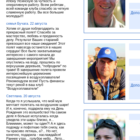
Илону Ясинскую за чуткость и
оперативную работу. Всем ребятам ,
всей команде клуба спасибо за четкую
слаженную работу. Вы все большие
Допо
молодцы!!!
семья Бучага. 22 августа
Хотим от души поблагодарить за
прекрасный полет! Спасибо за
мастерство, любовь и преданность
делу. Результат Ваших стараний
превзошел все наши ожидания! Этот
полет навсегда останется в наших
сердцах! Все было захватывающе
интересно с самого начала до
завершения мероприятия! Мы
опустились на воду, прошлись по
верхушкам деревьев, "побродили" по
траве! В завершение полета провели
интереснейшую церемонию
посвящения в воздухоплаватели!
Рекомендуем всем! Пусть финансы
текут рекой в ваш клуб
Допо
"Воздухоплаватели"
Светлана. 20 августа
Когда-то я услышала, что мой муж
мечтает полетать на воздушном шаре!
И я, конечно, подарила ему на День
Рождения это волшебство! На самом
деле я больше испугалась когда
увидела эти шары близко, я...
Блииииин, может ты один?! А я здесь
подожду и пофоткаю тебя снизу, как
ты красиво летишь, а?... Но нет,
конечно, подарила - наслаждайся!
Раннее утро... голубое небо... Лето...