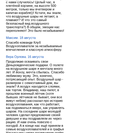
с нами случилось! Целый час, в
плетёной корзине, на высоте 500
метров, только мы вчетвером и
капитан корабля))! Кстати, вы знали,
что воздушные шары не летают, а
плавают? И что это самый
безопасный вид воздушного
транспорта?) В общем, эмоции нас
переполняют! Это было незабываемо!
Максим. 18 августа
Спасибо команде Клуб
Воздухоплаватели за незабываемые
впечатления и классную атмосферу.
Вера Орлова. 16 августа
Продолжаю осваивать свои
Деньрожденческие подарки. О полете
на воздушном шаре я мечтала много
лет. И йохоу, мечта сбылась. Спасибо
любимому мужу. Это, конечно,
потрясающий опыт. Воздушный шар -
размером с семиэтажный дом, вы
знали? А воздух находится слоями,
как тортик. Владимир, наш пилот, в
прошлом военный лётчик (хотя
бывших лётчиков не бывает, они все
живут небом) рассказал про историю
воздухоплавания, как что работает,
как подниматься вверх, как управлять
шаром. На соседнем шаре молодой
человек сделал предложение своей
девушке и мы поздравляли их через
рацию. И нам очень повезло с
погодой. А в конце нас ещё приняли в
семью воздухоплавателей и в графья
Настасьины через посвящение огнём