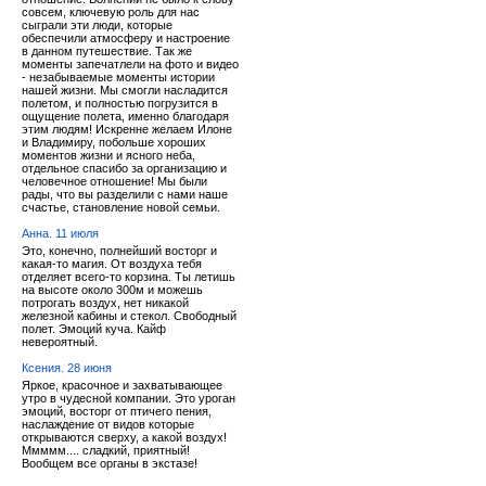
совсем, ключевую роль для нас
сыграли эти люди, которые
обеспечили атмосферу и настроение
в данном путешествие. Так же
моменты запечатлели на фото и видео
- незабываемые моменты истории
нашей жизни. Мы смогли насладится
полетом, и полностью погрузится в
ощущение полета, именно благодаря
этим людям! Искренне желаем Илоне
и Владимиру, побольше хороших
моментов жизни и ясного неба,
отдельное спасибо за организацию и
человечное отношение! Мы были
рады, что вы разделили с нами наше
счастье, становление новой семьи.
Анна. 11 июля
Это, конечно, полнейший восторг и
какая-то магия. От воздуха тебя
отделяет всего-то корзина. Ты летишь
на высоте около 300м и можешь
потрогать воздух, нет никакой
железной кабины и стекол. Свободный
полет. Эмоций куча. Кайф
невероятный.
Ксения. 28 июня
Яркое, красочное и захватывающее
утро в чудесной компании. Это уроган
эмоций, восторг от птичего пения,
наслаждение от видов которые
открываются сверху, а какой воздух!
Ммммм.... сладкий, приятный!
Вообщем все органы в экстазе!