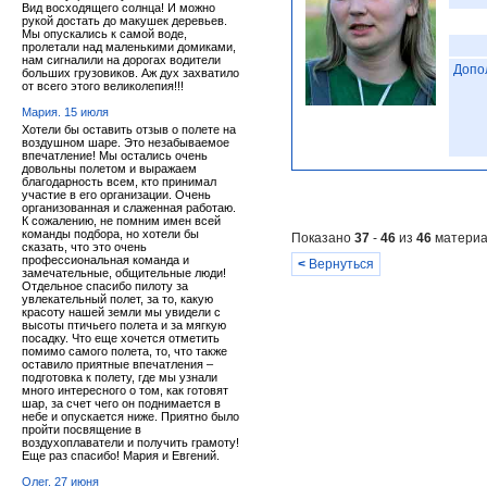
Вид восходящего солнца! И можно
рукой достать до макушек деревьев.
Мы опускались к самой воде,
пролетали над маленькими домиками,
нам сигналили на дорогах водители
Допо
больших грузовиков. Аж дух захватило
от всего этого великолепия!!!
Мария. 15 июля
Хотели бы оставить отзыв о полете на
воздушном шаре. Это незабываемое
впечатление! Мы остались очень
довольны полетом и выражаем
благодарность всем, кто принимал
участие в его организации. Очень
организованная и слаженная работаю.
К сожалению, не помним имен всей
команды подбора, но хотели бы
Показано
37
-
46
из
46
материа
сказать, что это очень
профессиональная команда и
<
Вернуться
замечательные, общительные люди!
Отдельное спасибо пилоту за
увлекательный полет, за то, какую
красоту нашей земли мы увидели с
высоты птичьего полета и за мягкую
посадку. Что еще хочется отметить
помимо самого полета, то, что также
оставило приятные впечатления –
подготовка к полету, где мы узнали
много интересного о том, как готовят
шар, за счет чего он поднимается в
небе и опускается ниже. Приятно было
пройти посвящение в
воздухоплаватели и получить грамоту!
Еще раз спасибо! Мария и Евгений.
Олег. 27 июня