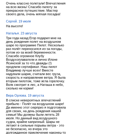
Очень классно полетали! Впечатления
на всю жизнь! Спасибо пилоту за
прекрасное путешествие. Мастер
своего дела, очень мягкая посадка!
Сергей. 19 июля
На высоте!
Наталья. 23 августа
Три года назад Егор подарил мне на
день рождения полет на воздушном
шаре по программе Пилот. Несколько
раз полёт переносился из-за погоды,
потом из-за моей беременности.
Спасибо огромное Клубу
Воздухоплаватели и лично Илоне
Ясинской за то что дважды (!)
продлили сертификат. Наш пилот
Владимир лучше всех! Вместе
надували шарик, считали вес груза,
скорость и направление ветра. Я была
вторым пилотом, тоже жгла горелочку.
Волк смотрит в лес, а Наташа в небо,
сколько ни корми!
Вера Орлова. 19 августа
В списке невероятных впечатлений
прибыло - Полёт на воздушном шаре!
Да именно этот сюрприз я подготовила
для своих, на день рождения нашей
семьи! Мы должны были лететь 28
июля. Но данный вид воздушного
судна, крайне капризный. Шары не
летают в сильные порывы ветра - это
не безопасно, но вчера это
долгожданное приключение наконец-то