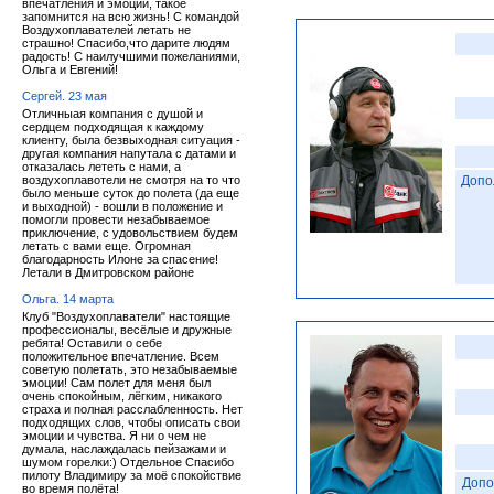
впечатления и эмоции, такое
запомнится на всю жизнь! С командой
Воздухоплавателей летать не
страшно! Спасибо,что дарите людям
радость! С наилучшими пожеланиями,
Ольга и Евгений!
Сергей. 23 мая
Отличныая компания с душой и
сердцем подходящая к каждому
клиенту, была безвыходная ситуация -
другая компания напутала с датами и
отказалась лететь с нами, а
воздухоплавотели не смотря на то что
Допо
было меньше суток до полета (да еще
и выходной) - вошли в положение и
помогли провести незабываемое
приключение, с удовольствием будем
летать с вами еще. Огромная
благодарность Илоне за спасение!
Летали в Дмитровском районе
Ольга. 14 марта
Клуб "Воздухоплаватели" настоящие
профессионалы, весёлые и дружные
ребята! Оставили о себе
положительное впечатление. Всем
советую полетать, это незабываемые
эмоции! Сам полет для меня был
очень спокойным, лёгким, никакого
страха и полная расслабленность. Нет
подходящих слов, чтобы описать свои
эмоции и чувства. Я ни о чем не
думала, наслаждалась пейзажами и
шумом горелки:) Отдельное Спасибо
пилоту Владимиру за моё спокойствие
Допо
во время полёта!