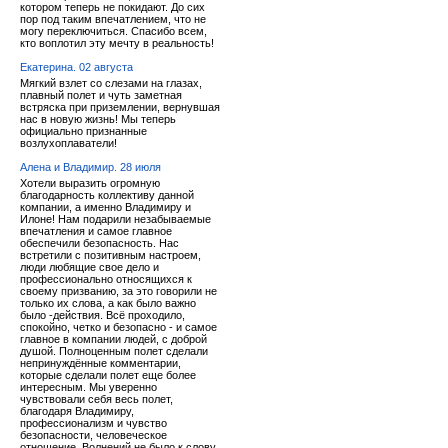
котором теперь не покидают. До сих
пор под таким впечатлением, что не
могу переключиться. Спасибо всем,
кто воплотил эту мечту в реальность!
Екатерина. 02 августа
Мягкий взлет со слезами на глазах,
плавный полет и чуть заметная
встряска при приземлении, вернувшая
нас в новую жизнь! Мы теперь
официально признанные
возлухоплаватели!
Алена и Владимир. 28 июля
Хотели выразить огромную
благодарность коллективу данной
компании, а именно Владимиру и
Илоне! Нам подарили незабываемые
впечатления и самое главное
обеспечили безопасность. Нас
встретили с позитивным настроем,
люди любящие свое дело и
профессионально относящихся к
своему призванию, за это говорили не
только их слова, а как было важно
было -действия. Всё проходило,
спокойно, четко и безопасно - и самое
главное в компании людей, с доброй
душой. Полноценным полет сделали
непринуждённые комментарии,
которые сделали полет еще более
интересным. Мы уверенно
чувствовали себя весь полет,
благодаря Владимиру,
профессионализм и чувство
безопасности, человеческое
отношение. Волнений не было к слову