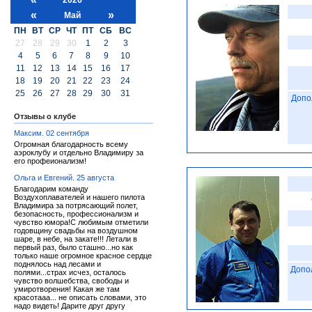
«
»
Май
ПН
ВТ
СР
ЧТ
ПТ
СБ
ВС
27
28
29
30
1
2
3
4
5
6
7
8
9
10
11
12
13
14
15
16
17
18
19
20
21
22
23
24
25
26
27
28
29
30
31
Допо
Отзывы о клубе
Максим. 02 сентября
Огромная благодарность всему
аэроклубу и отдельно Владимиру за
его профеионализм!
Ольга и Евгений. 25 августа
Благодарим команду
Воздухоплавателей и нашего пилота
Владимира за потрясающий полет,
безопасность, профессионализм и
чувство юмора!С любимым отметили
годовщину свадьбы на воздушном
шаре, в небе, на закате!!! Летали в
первый раз, было сташно...но как
только наше огромное красное сердце
поднялось над лесами и
Допо
полями...страх исчез, осталось
чувство волшебства, свободы и
умиротворения! Какая же там
красотааа... не описать словами, это
надо видеть! Дарите друг другу