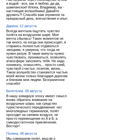
и водой - все, как я люблю, да-да,
шампанское! Илона, Владимир, вы -
настоящие волшебники! Давайте
дружить?! Спасибо вам огромное за
прекрасный день, впечатления и опыт.
Дарина. 12 августа
Всегда мечтала ощутить чувство
полёта на воздушном шаре. Моя
мечта сбылась! Таких моментов не
так много, но когда они происходят, я
стараюсь полностью отдаваться
эмоциям, я уверена, что тогда не
нужен разум. В такие минуты нужно
чувствовать, проникаться, позволять
атмосфере заполнять тебя. Не надо
понимать, осмыслять... просто сияй,
чувствуй счастье, позитив, жизнь...
Такое волшебство становится частью
моей жизни только благодаря дорогим
и близким мне людям. Безграничное
спасибо!
Белотелов. 09 августа
В нашу ковидную эпоху имеет смысл
вновь обратить внимание на
воздушные шары, как средство
туристического передвижения: нет
многолюдных терминалов, полёт
проходит на свежем воздухе, не
просто перемещение из А в Б, а
самодостаточное приключение.
Восторг!
Полина. 08 августа
Мы совершили полет, мысли о