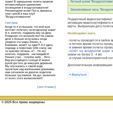
Летный шлем "Воздухоплава
траве! В завершение полета провели
интереснейшую церемонию
посвящения в воздухоплаватели!
Эксклюзивные часы "Воздухо
Рекомендуем всем! Пусть финансы
текут рекой в ваш клуб
"Воздухоплаватели"
Подарочный видеосертификат 
активации видеосертификата е
Светлана.
карты. Выбранную дату полета
Когда-то я услышала, что мой муж
мечтает полетать на воздушном шаре!
И я, конечно, подарила ему на День
Необходимо знать
Рождения это волшебство! На самом
деле я больше испугалась когда
- полеты проводятся в любое в
увидела эти шары близко, я...
- в летнее время полеты прово
Блииииин, может ты один?! А я здесь
- в зимнее время полеты прово
подожду и пофоткаю тебя снизу, как
-
полёт на воздушном шаре
з
ты красиво летишь, а?... Но нет,
конечно, подарила - наслаждайся!
земли не более 3 - 4 м/с
Раннее утро... голубое небо... Лето...
- в случае неблагоприятной по
Вид восходящего солнца! И можно
рукой достать до макушек деревьев.
Дополнительную информацию Вы
Мы опускались к самой воде,
пролетали над маленькими домиками,
нам сигналили на дорогах водители
<
Вернуться
больших грузовиков. Аж дух захватило
от всего этого великолепия!!!
[
все отзывы
]
© 2025 Все права защищены