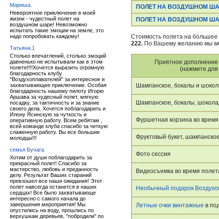
Мариша.
ПОЛЕТ НА ВОЗДУШНОМ Ш
Невероятное приключение в моей
жизни - чудестный полет на
ПОЛЕТ НА ВОЗДУШНОМ ША
воздушном шаре! Невозможно
испытать такие эмоции на земле, это
надо попробовать каждому!
Стоимость полета на большее 
222.
По Вашему желанию мы мо
Татьяна.1
Столько впечатлений, столько эмоций
давненько не испытывали как в этом
Приятное дополнение
полете!!!!Хочется выразить огромную
(нажмите для
благодарность клубу
"Воздухоплавателей" за интересное и
захватывающее приключение. Особая
Шампанское, бокалы и шокол
благодарность нашему пилоту Игорю
Аршава за чудесный полет, мягкую
Шампанское, бокалы, шоколад
посадку, за тактичность и за знание
своего дела. Хочется поблагодарить и
Илону Ясинскую за чуткость и
Фуршетная корзина во время
оперативную работу. Всем ребятам ,
всей команде клуба спасибо за четкую
слаженную работу. Вы все большие
Фруктовый букет, шампанское
молодцы!!!
семья Бучага.
Фото сессия
Хотим от души поблагодарить за
прекрасный полет! Спасибо за
мастерство, любовь и преданность
Видеосъемка во время полета
делу. Результат Ваших стараний
превзошел все наши ожидания! Этот
полет навсегда останется в наших
Необычный подарок Воздухо
сердцах! Все было захватывающе
интересно с самого начала до
завершения мероприятия! Мы
Летные очки винтажные
в по
опустились на воду, прошлись по
верхушкам деревьев, "побродили" по