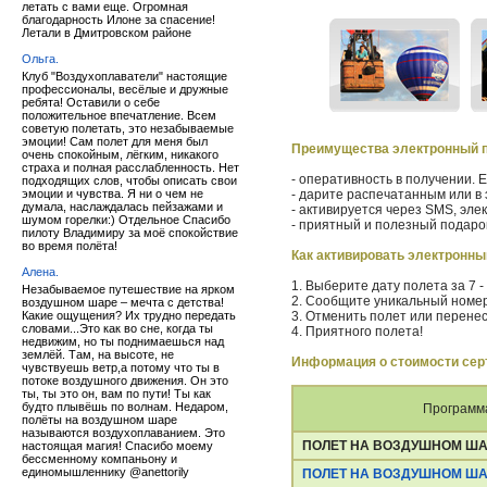
летать с вами еще. Огромная
благодарность Илоне за спасение!
Летали в Дмитровском районе
Ольга.
Клуб "Воздухоплаватели" настоящие
профессионалы, весёлые и дружные
ребята! Оставили о себе
положительное впечатление. Всем
советую полетать, это незабываемые
эмоции! Сам полет для меня был
Преимущества электронный 
очень спокойным, лёгким, никакого
страха и полная расслабленность. Нет
- оперативность в получении. 
подходящих слов, чтобы описать свои
эмоции и чувства. Я ни о чем не
- дарите распечатанным или в 
думала, наслаждалась пейзажами и
- активируется через SMS, эле
шумом горелки:) Отдельное Спасибо
- приятный и полезный подар
пилоту Владимиру за моё спокойствие
во время полёта!
Как активировать электронн
Алена.
1. Выберите дату полета за 7 
Незабываемое путешествие на ярком
2. Сообщите уникальный номе
воздушном шаре – мечта с детства!
Какие ощущения? Их трудно передать
3. Отменить полет или перене
словами...Это как во сне, когда ты
4. Приятного полета!
недвижим, но ты поднимаешься над
землёй. Там, на высоте, не
Информация о стоимости сер
чувствуешь ветр,а потому что ты в
потоке воздушного движения. Он это
ты, ты это он, вам по пути! Ты как
будто плывёшь по волнам. Недаром,
Программ
полёты на воздушном шаре
называются воздухоплаванием. Это
ПОЛЕТ НА ВОЗДУШНОМ ША
настоящая магия! Спасибо моему
бессменному компаньону и
единомышленнику @anettorily
ПОЛЕТ НА ВОЗДУШНОМ ША