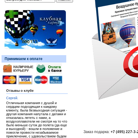
Принимаем к оплате
Отзывы о клубе
Сергей.
Отличныая компания с душой и
сердцем подходящая к каждому
клиенту, была безвыходная ситуация -
другая компания напутала с датами и
отказалась лететь с нами, а
воздухоплавотели не смотря на то что
было меньше суток до полета (да еще
и выходной) - вошли в положение и
Заказ подарка:
+7 (495) 227-3-
помогли провести незабываемое
приключение, с удовольствием будем